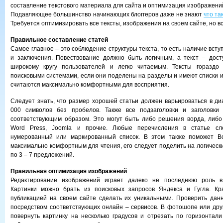
составление текстового материала для сайта и оптимизация изображени
Подавляющее большинство начинающих блоггеров даже не знают
что та
Требуется оптимизировать все тексты, изображения на своем сайте, но вс
Правильное составление статей
Самое главное – это соблюдение структуры текста, то есть наличие всту
и заключения. Повествование должно быть логичным, а текст – дос
широкому кругу пользователей и легко читаемым. Тексты гораздо
поисковыми системами, если они поделены на разделы и имеют списки и
считаются максимально комфортными для восприятия.
Следует знать, что размер хорошей статьи должен варьироваться в ди
000 символов без пробелов. Также все подзаголовки и заголовки
соответствующим образом. Это могут быть либо решения ворда, либо
Word Press, Joomla и прочие. Любые перечисления в статье сл
нумерованный или маркированный список. В этом также поможет В
максимально комфортным для чтения, его следует поделить на логичес
по 3 – 7 предложений.
Правильная оптимизация изображений
Редактирование изображений играет далеко не последнюю роль в 
Картинки можно брать из поисковых запросов Яндекса и Гугла. К
публикацией на своем сайте сделать их уникальными. Проверить дан
посредством соответствующих онлайн – сервисов. В фотошопе или дру
повернуть картинку на несколько градусов и отрезать по горизонтал