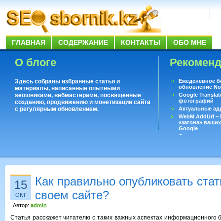
ГЛАВНАЯ
СОДЕРЖАНИЕ
КОНТАКТЫ
ОБО МНЕ
О блоге
Рекомен
Здесь собраны избранные статьи и
Ежеденевное б
обновление No
материалы, написанные опытными
seoшниками, вебмастерами, посвященные
Google Translat
фотографий
созданию, продвижению и монетизации сайта
с регулярным обновлением.
Актуальные ад
WebM AddUrl –
«загона» ваших
Google
Существует воп
ответить даже 
Переводчик Goo
Как правильно опубликовать ста
15
своем сайте?
ОКТ
Автор:
admin
Статья расскажет читателю о таких важных аспектах информационного б