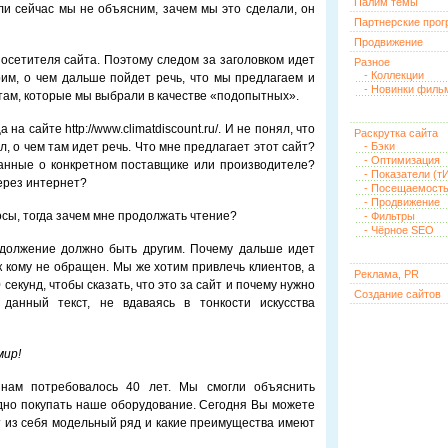
Палим темы
сли сейчас мы не объясним, зачем мы это сделали, он
Партнерские про
Продвижение
сетителя сайта. Поэтому следом за заголовком идет
Разное
- Коллекции
орим, о чем дальше пойдет речь, что мы предлагаем и
- Новинки филь
йтам, которые мы выбрали в качестве «подопытных».
на сайте http://www.climatdiscount.ru/. И не понял, что
Раскрутка сайта
л, о чем там идет речь. Что мне предлагает этот сайт?
- Бэки
- Оптимизация
нные о конкретном поставщике или производителе?
- Показатели (тИ
ерез интернет?
- Посещаемост
- Продвижение
осы, тогда зачем мне продолжать чтение?
- Фильтры
- Чёрное SEO
одолжение должно быть другим. Почему дальше идет
к кому не обращен. Мы же хотим привлечь клиентов, а
Реклама, PR
 секунд, чтобы сказать, что это за сайт и почему нужно
Создание сайтов
 данный текст, не вдаваясь в тонкости искусства
мир!
 нам потребовалось 40 лет. Мы смогли объяснить
дно покупать наше оборудование. Сегодня Вы можете
ет из себя модельный ряд и какие преимущества имеют