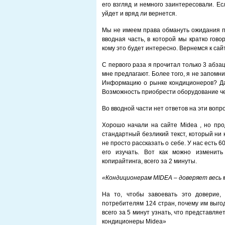
его взгляд и немного заинтересовали. Е
уйдет и вряд ли вернется.
Мы не имеем права обмануть ожидания по
вводная часть, в которой мы кратко гов
кому это будет интересно. Вернемся к са
С первого раза я прочитал только 3 абзаца 
мне предлагают. Более того, я не запомни
Информацию о рынке кондиционеров? Да
Возможность приобрести оборудование ч
Во вводной части нет ответов на эти вопр
Хорошо начали на сайте Midea , но пр
стандартный безликий текст, который ни 
не просто рассказать о себе. У нас есть 60
его изучать. Вот как можно изменить
копирайтинга, всего за 2 минуты.
«Кондиционерам MIDEA – доверяет весь 
На то, чтобы завоевать это доверие,
потребителям 124 стран, почему им выго
всего за 5 минут узнать, что представля
кондиционеры Midea»