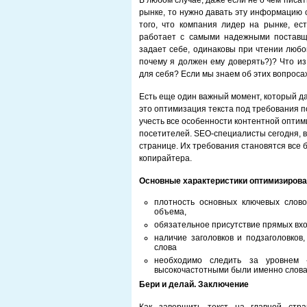
В любом случае, даже если не о чем писат
рынке, то нужно давать эту информацию с
того, что компания лидер на рынке, ест
работает с самыми надежными поставщ
задает себе, одинаковы при чтении любого
почему я должен ему доверять?)? Что из 
для себя? Если мы знаем об этих вопросах
Есть еще один важный момент, который д
это оптимизация текста под требования по
учесть все особенности контентной оптим
посетителей. SEO-специалисты сегодня, в
странице. Их требования становятся все 
копирайтера.
Основные характеристики оптимизирован
плотность основных ключевых слов
объема,
обязательное присутствие прямых вх
наличие заголовков и подзаголовков
слова
необходимо следить за уровнем 
высокочастотными были именно слова 
Бери и делай. Заключение