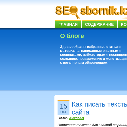
ГЛАВНАЯ
СОДЕРЖАНИЕ
КО
О блоге
Здесь собраны избранные статьи и
материалы, написанные опытными
seoшниками, вебмастерами, посвящен
созданию, продвижению и монетизации
с регулярным обновлением.
Как писать текст
15
сайта
ОКТ
Автор:
Alexander
Написание текстов для главной страниц