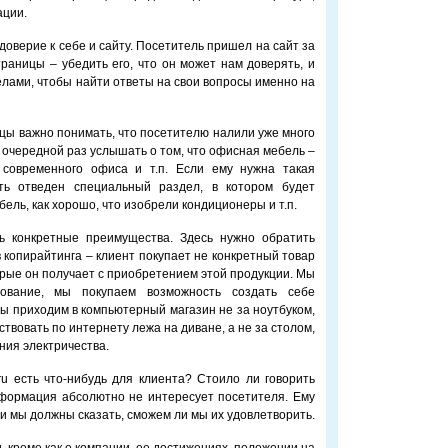
ации.
доверие к себе и сайту. Посетитель пришел на сайт за
раницы – убедить его, что он может нам доверять, и
елами, чтобы найти ответы на свои вопросы именно на
ицы важно понимать, что посетителю налили уже много
в очередной раз услышать о том, что офисная мебель –
современного офиса и т.п. Если ему нужна такая
ь отведен специальный раздел, в котором будет
ель, как хорошо, что изобрели кондиционеры и т.п.
ь конкретные преимущества. Здесь нужно обратить
 копирайтинга – клиент покупает не конкретный товар
торые он получает с приобретением этой продукции. Мы
ование, мы покупаем возможность создать себе
ы приходим в компьютерный магазин не за ноутбуком,
твовать по интернету лежа на диване, а не за столом,
ния электричества.
.ru есть что-нибудь для клиента? Стоило ли говорить
нформация абсолютно не интересует посетителя. Ему
 и мы должны сказать, сможем ли мы их удовлетворить.