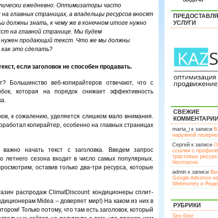
тически ежедневно. Оптимизаторы часто
на главных страницах, а владельцы ресурсов вносят
ПРЕДОСТАВЛ
ьи должны знать, к чему же в конечном итоге нужно
УСЛУГИ
кст на главной странице. Мы будем
 нужен продающий текст. Что же мы должны
 как это сделать?
екст, если заголовок не способен продавать.
т? Большинство веб-копирайтеров отвечают, что с
бок, которая на порядок снижает эффективность
а.
СВЕЖИЕ
ов, к сожалению, уделяется слишком мало внимания.
КОММЕНТАРИ
поработал копирайтер, особенно на главных страницах
marta_i к записи
В
наружной лазерн
Сергей к записи
О
 важно начать текст с заголовка. Введем запрос
ссылки с профил
трастовых ресурс
о летнего сезона входит в число самых популярных.
бесплатно
просмотрим, оставив только два-три ресурса, которые
admin к записи
Вы
Google Adsense н
Webmoney и Янде
агазин распродаж ClimatDiscount: кондиционеры сплит-
ндиционерам Midea – доверяет мир!) На каком из них в
РУБРИКИ
тором! Только потому, что там есть заголовок, который
Seo блог