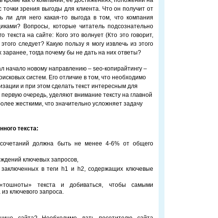
ь кроме как о компании, ее достижениях, положении на
 точки зрения выгоды для клиента. Что он получит от
ь ли для него какая-то выгода в том, что компания
иками? Вопросы, которые читатель подсознательно
 текста на сайте: Кого это волнует (Кто это говорит,
этого следует? Какую пользу я могу извлечь из этого
 заранее, тогда почему бы не дать на них ответы?
ал начало новому направлению – seo-копирайтингу –
исковых систем. Его отличие в том, что необходимо
изации и при этом сделать текст интересным для
 первую очередь, уделяют внимание тексту на главной
более жесткими, что значительно усложняет задачу
ного текста:
осочетаний должна быть не менее 4-6% от общего
ождений ключевых запросов,
, заключенных в теги h1 и h2, содержащих ключевые
«тошноты» текста и добиваться, чтобы самыми
из ключевого запроса.