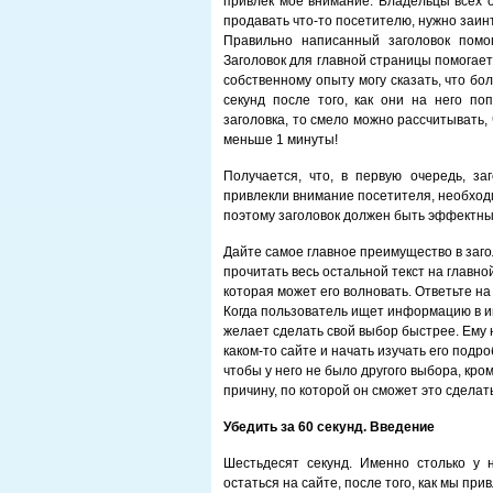
привлек мое внимание. Владельцы всех о
продавать что-то посетителю, нужно заинт
Правильно написанный заголовок помог
Заголовок для главной страницы помогает
собственному опыту могу сказать, что б
секунд после того, как они на него по
заголовка, то смело можно рассчитывать,
меньше 1 минуты!
Получается, что, в первую очередь, за
привлекли внимание посетителя, необходи
поэтому заголовок должен быть эффектны
Дайте самое главное преимущество в загол
прочитать весь остальной текст на главно
которая может его волновать. Ответьте на
Когда пользователь ищет информацию в ин
желает сделать свой выбор быстрее. Ему 
каком-то сайте и начать изучать его под
чтобы у него не было другого выбора, кро
причину, по которой он сможет это сделат
Убедить за 60 секунд. Введение
Шестьдесят секунд. Именно столько у 
остаться на сайте, после того, как мы пр