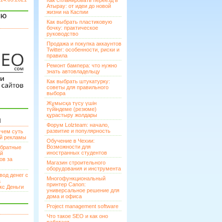
Как спланировать переезд в
Атырау: от идеи до новой
жизни на Каспии
ЯЮ
Как выбрать пластиковую
бочку: практическое
руководство
Продажа и покупка аккаунтов
Twitter: особенности, риски и
правила
Ремонт бампера: что нужно
знать автовладельцу
Как выбрать штукатурку:
советы для правильного
выбора
Жұмысқа түсу үшін
түйіндеме (резюме)
құрастыру жолдары
И
Форум Lolzteam: начало,
развитие и популярность
 чем суть
ой рекламы
Обучение в Чехии:
Возможности для
братные
иностранных студентов
ей
ов за
Магазин строительного
оборудования и инструмента
вод денег с
Многофункциональный
а
принтер Canon:
кс Деньги
универсальное решение для
дома и офиса
Project management software
Что такое SEO и как оно