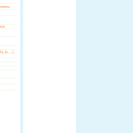
граммы
мов
Ц, pr, …)
ь