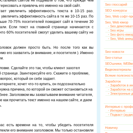
стальных сайтов не подумали о том, что прежде чем
Seo глоссарий
ересовать и привлечь его именно на свой сайт.
SEO конкурсы
ает увеличить эффективность текста в 10-15 раз.
 увеличить эффективность сайта в те же 10-15 раз. По
Seo, Web софт-п
ольше 70-75% посетителей покидают сайт в течение 30
Seo, Web юмор
- Seo демотива
пали. Если текст на главной странице начинается с
- Seo игры
 что 60% посетителей смогут уделить вашему сайту не
- Seo фото юмо
- Seo, Web анек
головок должен просто быть. Но после того как вы
Seo-новости
мо его захватить (и внимание, и посетителя ). Именно
Seo-статьи
м.
SEOшники, WEBм
овке. Сделайте это так, чтобы клиент захотел
Видеоматериалы
й странице. Заинтересуйте его. Скажите о проблеме,
Всякие полезност
 вопрос, который он себе задает.
Заработок
тернете, хочет что-то купить, он подсознательно
- Заработок в и
нужна причина, по которой он сможет остановиться на
- Заработок на 
- Электронные д
робнее. Заголовком мы захватываем внимание читателя,
ме как прочитать текст именно на нашем сайте, и даем
ь.
Интервью с проф
- Интервью
- Подкаст (ауди
нас есть времени на то, чтобы убедить посетителя
Новичку
ивлекли его внимание заголовком. Мы только остановили