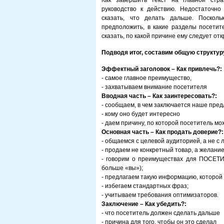
Как завершить текст на главной стр
руководство к действию. Недостаточн
сказать, что делать дальше. Поскол
предположить, в какие разделы посетите
сказать, по какой причине ему следует отк
Подводя итог, составим общую структуру
Эффектный заголовок – Как привлечь?:
- самое главное преимущество,
- захватываем внимание посетителя
Вводная часть – Как заинтересовать?:
- сообщаем, в чем заключается наше пре
- кому оно будет интересно
- даем причину, по которой посетитель мо
Основная часть – Как продать доверие?:
- общаемся с целевой аудиторией, а не с
- продаем не конкретный товар, а желание
- говорим о преимуществах для ПОСЕТИ
больше «вы»);
- предлагаем такую информацию, которой 
- избегаем стандартных фраз;
- учитываем требования оптимизаторов.
Заключение – Как убедить?:
- что посетитель должен сделать дальше
- причина для того, чтобы он это сделал