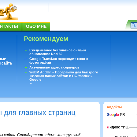
НТАКТЫ
ОБО МНЕ
Рекомендуем
Ежеденевное бесплатное онлайн
обновление Nod 32
ные
Google Translate переводит текст с
фотографий
 сайта
Актуальные адреса серверов
WebM AddUrl – Программа для быстрого
«загона» ваших сайтов в ПС Yandex и
Google
Существует вопросы, на которые не может
ответить даже Google
Переводчик Google для Android
Апдейты
ы для главных страниц
G
o
o
g
le
PR
Я
ндекс
тИЦ
ы сайта. Стандартная задача, которую веб-
выдача