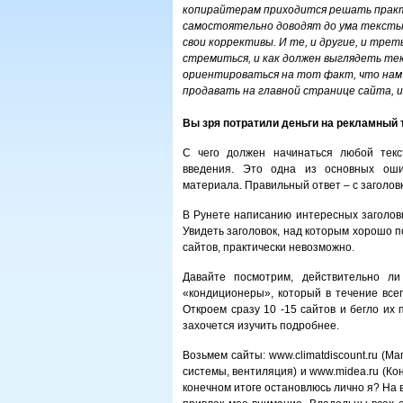
копирайтерам приходится решать прак
самостоятельно доводят до ума тексты 
свои коррективы. И те, и другие, и трет
стремиться, и как должен выглядеть те
ориентироваться на тот факт, что нам
продавать на главной странице сайта, и
Вы зря потратили деньги на рекламный т
С чего должен начинаться любой текс
введения. Это одна из основных оши
материала. Правильный ответ – с заголовк
В Рунете написанию интересных заголовк
Увидеть заголовок, над которым хорошо 
сайтов, практически невозможно.
Давайте посмотрим, действительно ли
«кондиционеры», который в течение всег
Откроем сразу 10 -15 сайтов и бегло их 
захочется изучить подробнее.
Возьмем сайты: www.climatdiscount.ru (М
системы, вентиляция) и www.midea.ru (Ко
конечном итоге остановлюсь лично я? На в