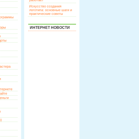
работает
Искусство создания
логотипа: основные шаги и
практические советы
рограммы
торы
ИНТЕРНЕТ НОВОСТИ
р
доты
астера
и
нтернете
сайте
еньги
и
о)