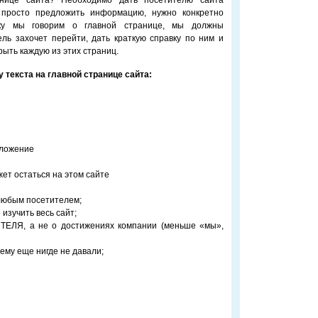
анице сайта? Необходимо дать посетителю сайта
о просто предложить информацию, нужно конкретно
ьку мы говорим о главной странице, мы должны
ль захочет перейти, дать краткую справку по ним и
рыть каждую из этих страниц.
 текста на главной странице сайта:
дложение
жет остаться на этом сайте
 любым посетителем;
 изучить весь сайт;
ТЕЛЯ, а не о достижениях компании (меньше «мы»,
ему еще нигде не давали;