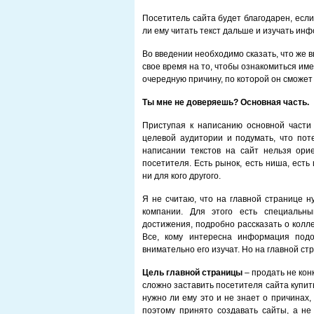
Посетитель сайта будет благодарен, если
ли ему читать текст дальше и изучать инф
Во введении необходимо сказать, что же 
свое время на то, чтобы ознакомиться и
очередную причину, по которой он сможет 
Ты мне не доверяешь? Основная часть.
Приступая к написанию основной части 
целевой аудитории и подумать, что пот
написании текстов на сайт нельзя ори
посетителя. Есть рынок, есть ниша, ест
ни для кого другого.
Я не считаю, что на главной странице 
компании. Для этого есть специальн
достижения, подробно рассказать о колл
Все, кому интересна информация подо
внимательно его изучат. Но на главной ст
Цель главной страницы
– продать не конк
сложно заставить посетителя сайта купить
нужно ли ему это и не знает о причинах,
поэтому принято создавать сайты, а не