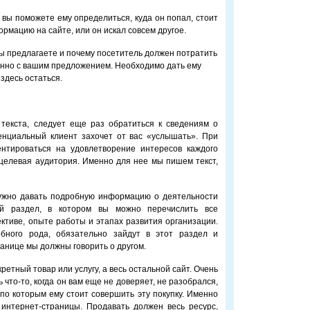
 вы поможете ему определиться, куда он попал, стоит
ормацию на сайте, или он искал совсем другое.
вы предлагаете и почему посетитель должен потратить
менно с вашим предложением. Необходимо дать ему
здесь остаться.
текста, следует еще раз обратиться к сведениям о
енциальный клиент захочет от вас «услышать». При
ентироваться на удовлетворение интересов каждого
ь целевая аудитория. Именно для нее мы пишем текст,
нужно давать подробную информацию о деятельности
ый раздел, в котором вы можно перечислить все
ективе, опыте работы и этапах развития организации.
бного рода, обязательно зайдут в этот раздел и
ранице мы должны говорить о другом.
ретный товар или услугу, а весь остальной сайт. Очень
 что-то, когда он вам еще не доверяет, не разобрался,
 по которым ему стоит совершить эту покупку. Именно
 интернет-страницы. Продавать должен весь ресурс,