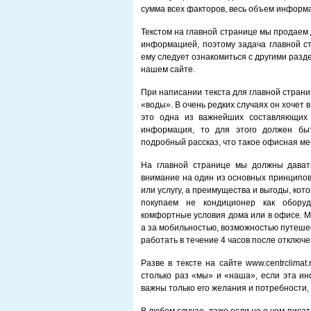
сумма всех факторов, весь объем информ
Текстом на главной странице мы продаем 
информацией, поэтому задача главной ст
ему следует ознакомиться с другими разд
нашем сайте.
При написании текста для главной стран
«воды». В очень редких случаях он хочет 
это одна из важнейших составляющих 
информация, то для этого должен быт
подробный рассказ, что такое офисная меб
На главной странице мы должны дават
внимание на один из основных принципов
или услугу, а преимущества и выгоды, ко
покупаем не кондиционер как оборуд
комфортные условия дома или в офисе. М
а за мобильностью, возможностью путешес
работать в течение 4 часов после отключе
Разве в тексте на сайте www.centrclimat
столько раз «мы» и «наша», если эта и
важны только его желания и потребности,