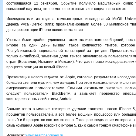
состоявшаяся 12 сентября. Событие получило масштабный оклик у
всемирной паутины, что не могло не отразиться в социальных сетях.
Исследователи из отдела компьютерных исследований McGill Univers
Дерека Руса (Derek Ruths) проанализировали более 30 миллионов тви
день презентации iPhone нового поколения.
Ученые были крайне удивлены таким количеством сообщений, посв
iPhone за один день вызвал такое количество твитов, которо
Республиканской национальной конвенцией за три дня. Примечательн
только английский, заметная доля твитов опубликована пользователям
стран (Бразилии, Испании и Мексики). Что дает право исследователям 
процесса реакции на новый iPhone.
Презентация нового гаджета от Apple, согласно результатам исследова
большей степени мужчин, чем женщин. При этом максимальное число тви
американскими пользователями. Самыми активными оказались польз
следуют пользователи BlackBerry, и замыкает первенство операц
заинтересованных событием, Android.
Больше всего внимание твитеряне уделяли тонкости нового iPhone 5
процентов пользователей, а вот более мощный процессор или большо
лишь 9 и 8 процентов соответственно. Такое распределение интереса вп
сама компания Apple говорит о iPhone 5, как о самом тонком смартфоне в 
Источник
:
www.searchengines.ru