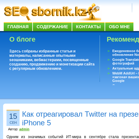
ГЛАВНАЯ
СОДЕРЖАНИЕ
КОНТАКТЫ
ОБО МНЕ
О блоге
Рекомен
Здесь собраны избранные статьи и
Ежеденевное б
обновление No
материалы, написанные опытными
seoшниками, вебмастерами, посвященные
Google Translat
фотографий
созданию, продвижению и монетизации сайта
с регулярным обновлением.
Актуальные ад
WebM AddUrl –
«загона» ваших
Google
Существует воп
ответить даже 
Переводчик Goo
Как отреагировал Twitter на през
15
iPhone 5
СЕН
Автор:
admin
Одним из значимых событий ИТ-мира в сентябре стала презентац