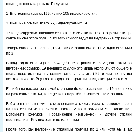
помощью сервиса pr-cy.ru. Получаем:
1. Внутренних ссылок 169, из них 105 индексируются.
2. Внешние ссылки: всего 66, индексируемых 19.
17 индексируемых внешних ссылок- это ссылки на тех, кто разместил р
сайте в июне этого года. 15 из этих ссылок ведут на внутренние страницы
Теперь самое интересное, 13 из этих страниц имеют Pr 2, одна страничк
пр 3.
Вывод: одна страница с пр 4 даёт 15 страниц с пр 2 (при таком с
внутренних ссылок). 19 внешних ссылок- это лишь около 8% от общего 
пиара перетекло на внутренние страницы сайта (105 открытых внутре
всего количество Pr ушло в никуда по закрытым от индексации ссылкам.
Если бы на рассматриваемой странице было поставлено не 19 внешних с
на различные статьи, то Page Rank перетёк на конкретные страницы.
Всё это я клоню к тому, что можно написать или заказать несколько деся
на них ссылки из пиаристых постов. А их в обычном SEO блоге не т
Вспомните конкурсы «Продвижение неизбежно» и другие страни
продвигались. Pr у них есть и не маленький.
После того, как внутренние страницы получат пр 2 или хотя бы 1, 