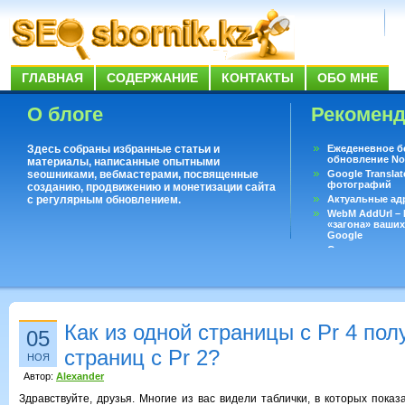
ГЛАВНАЯ
СОДЕРЖАНИЕ
КОНТАКТЫ
ОБО МНЕ
О блоге
Рекомен
Здесь собраны избранные статьи и
Ежеденевное б
обновление No
материалы, написанные опытными
seoшниками, вебмастерами, посвященные
Google Translat
фотографий
созданию, продвижению и монетизации сайта
с регулярным обновлением.
Актуальные ад
WebM AddUrl –
«загона» ваших
Google
Существует воп
ответить даже 
Переводчик Goo
Как из одной страницы с Pr 4 пол
05
страниц с Pr 2?
НОЯ
Автор:
Alexander
Здравствуйте, друзья. Многие из вас видели таблички, в которых показ