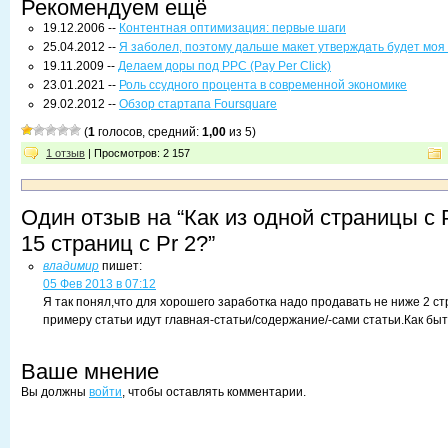
Рекомендуем ещё
19.12.2006 --
Контентная оптимизация: первые шаги
25.04.2012 --
Я заболел, поэтому дальше макет утверждать будет моя
19.11.2009 --
Делаем доры под PPC (Pay Per Click)
23.01.2021 --
Роль ссудного процента в современной экономике
29.02.2012 --
Обзор стартапа Foursquare
(
1
голосов, средний:
1,00
из 5)
1 отзыв
| Просмотров: 2 157
Один отзыв на “Как из одной страницы с 
15 страниц с Pr 2?”
владимир
пишет:
05 Фев 2013 в 07:12
Я так понял,что для хорошего заработка надо продавать не ниже 2 ст
примеру статьи идут главная-статьи/содержание/-сами статьи.Как бы
Ваше мнение
Вы должны
войти
, чтобы оставлять комментарии.