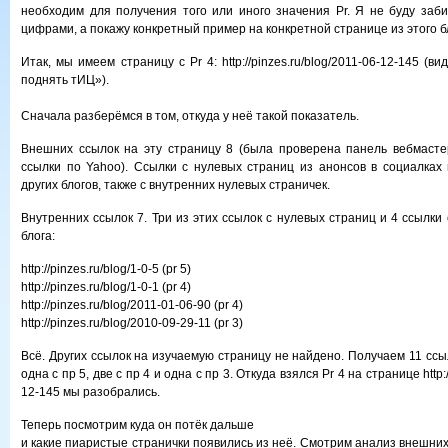
необходим для получения того или иного значения Pr. Я не буду заби
цифрами, а покажу конкретный пример на конкретной странице из этого б
Итак, мы имеем страницу с Pr 4: http://pinzes.ru/blog/2011-06-12-145 (
поднять тИЦ»).
Сначала разберёмся в том, откуда у неё такой показатель.
Внешних ссылок на эту страницу 8 (была проверена панель вебмасте
ссылки по Yahoo). Ссылки с нулевых страниц из анонсов в социалках 
других блогов, также с внутренних нулевых страничек.
Внутренних ссылок 7. Три из этих ссылок с нулевых страниц и 4 ссылки
блога:
http://pinzes.ru/blog/1-0-5 (pr 5)
http://pinzes.ru/blog/1-0-1 (pr 4)
http://pinzes.ru/blog/2011-01-06-90 (pr 4)
http://pinzes.ru/blog/2010-09-29-11 (pr 3)
Всё. Других ссылок на изучаемую страницу не найдено. Получаем 11 ссы
одна с пр 5, две с пр 4 и одна с пр 3. Откуда взялся Pr 4 на странице http:/
12-145 мы разобрались.
Теперь посмотрим куда он потёк дальше
и какие пиаристые странички появились из неё. Смотрим анализ внешних