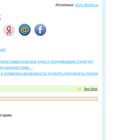
Источник:
blog.dimok.ru
х
дей!
м
ляем семантическое ядро и продумываем структуру
ие разработчики…
та появилась возможность уточнить результаты поиска
Seo блог
нтарии.