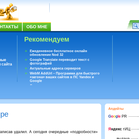
НТАКТЫ
ОБО МНЕ
Рекомендуем
Ежеденевное бесплатное онлайн
обновление Nod 32
ные
Google Translate переводит текст с
фотографий
 сайта
Актуальные адреса серверов
WebM AddUrl – Программа для быстрого
«загона» ваших сайтов в ПС Yandex и
Google
Существует вопросы, на которые не может
ответить даже Google
Переводчик Google для Android
Апдейты
бре
G
o
o
g
le
PR
Я
ндекс
тИЦ
написав удалил. А сегодня очередные «подробности»
выдача