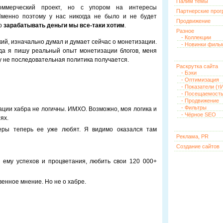
Палим темы
оммерческий проект, но с упором на интересы
Партнерские про
Именно поэтому у нас никогда не было и не будет
Продвижение
Но
зарабатывать деньги мы все-таки хотим
.
Разное
- Коллекции
кий, изначально думал и думает сейчас о монетизации.
- Новинки филь
гда я пишу реальный опыт монетизации блогов, меня
зу не последовательная политика получается.
Раскрутка сайта
- Бэки
- Оптимизация
- Показатели (тИ
- Посещаемост
- Продвижение
- Фильтры
ции хабра не логичны. ИМХО. Возможно, моя логика и
- Чёрное SEO
ях.
еры теперь ее уже любят. Я видимо оказался там
Реклама, PR
Создание сайтов
т ему успехов и процветания, любить свои 120 000+
енное мнение. Но не о хабре.