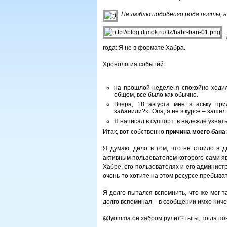
Не люблю подобного рода посты, н
года: Я не в формате Хабра.
Хронология событий:
на прошлой неделе я спокойно ходил 
общем, все было как обычно.
Вчера, 18 августа мне в аську пр
забанили?». Опа, я не в курсе – зашел
Я написал в суппорт в надежде узнать
Итак, вот собственно
причина моего бана
:
Я думаю, дело в том, что не стоило в д
активным пользователем которого сами я
Хабре, его пользователях и его админист
очень-то хотите на этом ресурсе пребыват
Я долго пытался вспомнить, что же мог 
долго вспоминал – в сообщении имхо ничег
@tyomma он хабром рулит? гыгы, тогда по