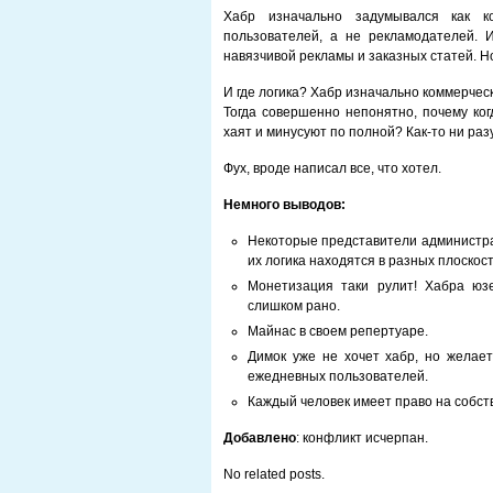
Хабр изначально задумывался как к
пользователей, а не рекламодателей. 
навязчивой рекламы и заказных статей. 
И где логика? Хабр изначально коммерчес
Тогда совершенно непонятно, почему ко
хаят и минусуют по полной? Как-то ни ра
Фух, вроде написал все, что хотел.
Немного выводов:
Некоторые представители администра
их логика находятся в разных плоскост
Монетизация таки рулит! Хабра юз
слишком рано.
Майнас в своем репертуаре.
Димок уже не хочет хабр, но желае
ежедневных пользователей.
Каждый человек имеет право на собств
Добавлено
: конфликт исчерпан.
No related posts.