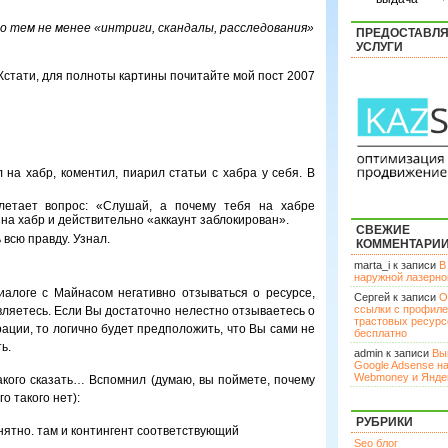
о тем не менее «интриги, скандалы, расследования»
ПРЕДОСТАВЛ
УСЛУГИ
Кстати, для полноты картины почитайте мой пост 2007
на хабр, коментил, пиарил статьи с хабра у себя. В
илетает вопрос: «Слушай, а почему тебя на хабре
 на хабр и действительно «аккаунт заблокирован».
СВЕЖИЕ
 всю правду. Узнал.
КОММЕНТАРИ
marta_i к записи
В
наружной лазерн
иалоге с Майнасом негативно отзываться о ресурсе,
Сергей к записи
О
ссылки с профил
вляетесь. Если Вы достаточно нелестно отзываетесь о
трастовых ресурс
рации, то логично будет предположить, что Вы сами не
бесплатно
ь.
admin к записи
Вы
Google Adsense н
Webmoney и Янде
такого сказать… Вспомнил (думаю, вы поймете, почему
о такого нет):
РУБРИКИ
нятно. там и контингент соответствующий
Seo блог