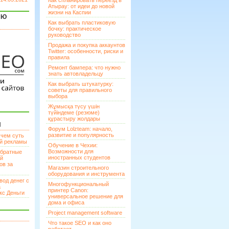
Как спланировать переезд в
Атырау: от идеи до новой
жизни на Каспии
ЯЮ
Как выбрать пластиковую
бочку: практическое
руководство
Продажа и покупка аккаунтов
Twitter: особенности, риски и
правила
Ремонт бампера: что нужно
знать автовладельцу
Как выбрать штукатурку:
советы для правильного
выбора
Жұмысқа түсу үшін
түйіндеме (резюме)
құрастыру жолдары
И
Форум Lolzteam: начало,
развитие и популярность
 чем суть
ой рекламы
Обучение в Чехии:
Возможности для
братные
иностранных студентов
ей
ов за
Магазин строительного
оборудования и инструмента
вод денег с
Многофункциональный
а
принтер Canon:
кс Деньги
универсальное решение для
дома и офиса
Project management software
Что такое SEO и как оно