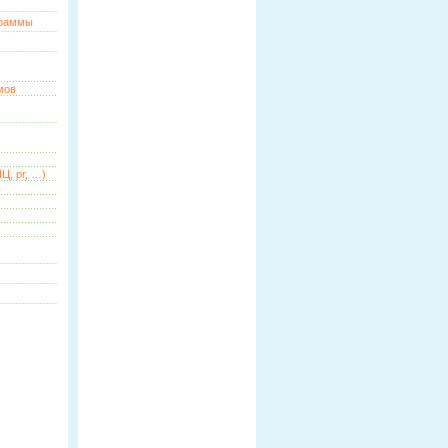
граммы
мов
Ц, pr, …)
ь