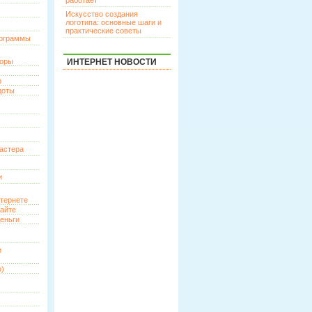
работает
Искусство создания
логотипа: основные шаги и
практические советы
рограммы
торы
ИНТЕРНЕТ НОВОСТИ
р
доты
астера
и
нтернете
сайте
еньги
и
о)