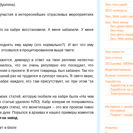
(tyomma):
Seo глоссарий
SEO конкурсы
 участия в интереснейших отраслевых мероприятиях
Seo, Web софт-п
Seo, Web юмор
- Seo демотива
го на хабре восстановили. А меня забанили. У меня
- Seo игры
- Seo фото юмо
- Seo, Web анек
однять ему карму (это нормально?). И вот что ему
во отозвался в процитированном выше твите:
Seo-новости
Seo-статьи
кажется, димокру) в ответ на твои реплики нелестно
SEOшники, WEBм
нилось, что он очень регулярно его посещает, что
Видеоматериалы
ния о проекте. В итоге товарищь был забанен. Так что
Всякие полезност
шний раз не трудился в суппорт писать. Я свято верю,
абре каждого, кто там присутствует, но при этом “за
Заработок
- Заработок в и
- Заработок на 
- Электронные д
 моих статей, которую гнобили на хабре была «На чем
бо статью удалило НЛО). Хабр юзерам не понравилось
Интервью с проф
людях (типа), что монетизация – это все происки говно
- Интервью
же духе. Порылся в архивах и нашел примеры коментов
- Подкаст (ауди
и на завод
.
т в блоге:
Новичку