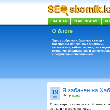
ГЛАВНАЯ
СОДЕРЖАНИЕ
КО
О блоге
Здесь собраны избранные статьи и
материалы, написанные опытными
seoшниками, вебмастерами, посвящен
созданию, продвижению и монетизации
с регулярным обновлением.
Я забанен на Ха
19
Автор:
admin
АВГ
Хотел вчера пост написать об этом, но 
всплыли и я все же напишу…