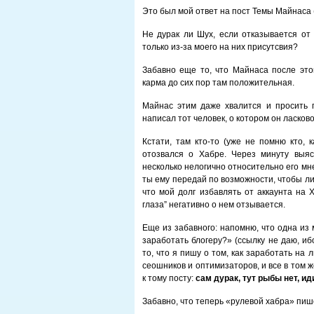
Это был мой ответ на пост Темы Майнаса 
Не дурак ли Шух, если отказывается от
только из-за моего на них присутсвия?
Забавно еще то, что Майнаса после это
карма до сих пор там положительная.
Майнас этим даже хвалится и просить п
написал тот человек, о котором он ласко
Кстати, там кто-то (уже не помню кто, 
отозвался о Хабре. Через минуту выяс
несколько нелогично относительно его мне
ты ему передай по возможности, чтобы ли
что мой долг избавлять от аккаунта на Х
глаза” негативно о нем отзывается.
Еще из забавного: напомню, что одна из
заработать блогеру?» (ссылку не даю, и
то, что я пишу о том, как заработать на 
сеошников и оптимизаторов, и все в том 
к тому посту:
сам дурак, тут рыбы нет, ид
Забавно, что теперь «рулевой хабра» пише