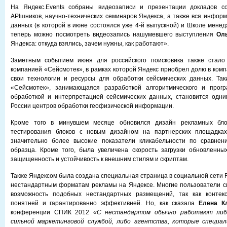
На Яндекс.Events собраны видеозаписи и презентации докладов со
APIшников, научно-технических семинаров Яндекса, а также вся инфор
данных (в которой в июне состоялся уже 4-й выпускной) и Школе менед
теперь можно посмотреть видеозапись нашумевшего выступления
Ол
Яндекса: откуда взялись, зачем нужны, как работают».
Заметным событием июня для российского поисковика также стало
компанией «Сейсмотек», в рамках которой Яндекс приобрел долю в комп
свои технологии и ресурсы для обработки сейсмических данных. Так
«Сейсмотек», занимающаяся разработкой алгоритмического и прогр
обработкой и интерпретацией сейсмических данных, становится одн
России центров обработки геофизической информации.
Кроме того в минувшем месяце обновился дизайн рекламных бло
тестирования блоков с новым дизайном на партнерских площадках
значительно более высокие показатели кликабельности по сравнен
образца. Кроме того, была увеличена скорость загрузки обновленны
защищенность и устойчивость к внешним стилям и скриптам.
Также Яндексом была создана специальная страница в социальной сети 
нестандартным форматам рекламы на Яндексе. Многие пользователи с
возможность подобных нестандартных размещений, так как контек
понятней и гарантированно эффективней. Но, как сказала
Елена К
конференции СПИК 2012
«С нестандартом обычно работают либ
сильной маркетинговой службой, либо агентства, которые специа