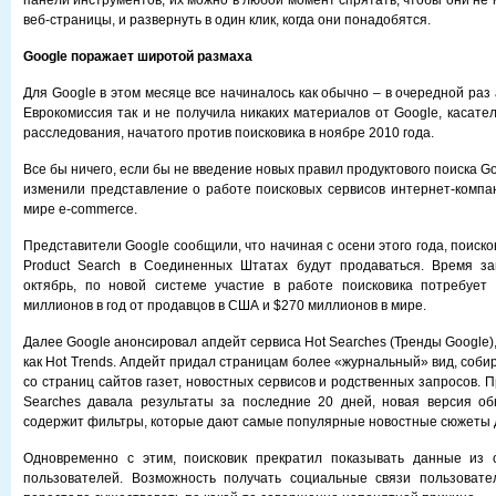
панели инструментов, их можно в любой момент спрятать, чтобы они не
веб-страницы, и развернуть в один клик, когда они понадобятся.
Google поражает широтой размаха
Для Google в этом месяце все начиналось как обычно – в очередной раз
Еврокомиссия так и не получила никаких материалов от Google, касате
расследования, начатого против поисковика в ноябре 2010 года.
Все бы ничего, если бы не введение новых правил продуктового поиска Go
изменили представление о работе поисковых сервисов интернет-компа
мире e-commerce.
Представители Google сообщили, что начиная с осени этого года, поиск
Product Search в Соединенных Штатах будут продаваться. Время за
октябрь, по новой системе участие в работе поисковика потребует
миллионов в год от продавцов в США и $270 миллионов в мире.
Далее Google анонсировал апдейт сервиса Hot Searches (Тренды Google)
как Hot Trends. Апдейт придал страницам более «журнальный» вид, соби
со страниц сайтов газет, новостных сервисов и родственных запросов.
Searches давала результаты за последние 20 дней, новая версия об
содержит фильтры, которые дают самые популярные новостные сюжеты 
Одновременно с этим, поисковик прекратил показывать данные из
пользователей. Возможность получать социальные связи пользоват