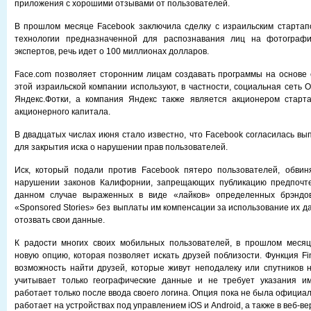
приложения с хорошими отзывами от пользователей.
В прошлом месяце Facebook заключила сделку с израильским стартап
технологии предназначенной для распознавания лиц на фотографи
экспертов, речь идет о 100 миллионах долларов.
Face.com позволяет сторонним лицам создавать программы на основе с
этой израильской компании используют, в частности, социальная сеть 
Яндекс.Фотки, а компания Яндекс также является акционером старта
акционерного капитала.
В двадцатых числах июня стало известно, что Facebook согласилась вы
для закрытия иска о нарушении прав пользователей.
Иск, который подали против Facebook пятеро пользователей, обвин
нарушении законов Калифорнии, запрещающих публикацию предпочте
данном случае выраженных в виде «лайков» определенных брэндо
«Sponsored Stories» без выплаты им компенсации за использование их 
отозвать свои данные.
К радости многих своих мобильных пользователей, в прошлом месяц
новую опцию, которая позволяет искать друзей поблизости. Функция Fi
возможность найти друзей, которые живут неподалеку или спутников 
учитывает только географические данные и не требует указания им
работает только после ввода своего логина. Опция пока не была официа
работает на устройствах под управлением iOS и Android, а также в веб-ве