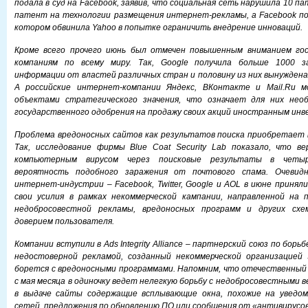
подала в суд на Facebook, заявив, что социальная сеть нарушила 10 п
патент на технологии размещения интернет-рекламы, а Facebook по
котором обвинила Yahoo в попытке ограничить внедрение инноваций.
Кроме всего прочего июнь был отмечен повышенным вниманием гос
компаниям по всему миру. Так, Google получила больше 1000 з
информации от властей различных стран и половину из них вынужден
А российские интернет-компании Яндекс, ВКонтакте и Mail.Ru 
объектами стратегического значения, что означает для них необ
государственного одобрения на продажу своих акций иностранным инв
Проблема вредоносных сайтов как результатов поиска приобретает в
Так, исследование фирмы Blue Coat Security Lab показало, что в
компьютерным вирусом через поисковые результаты в четы
вероятность подобного заражения от почтового спама. Очевид
интернет-индустрии – Facebook, Twitter, Google и AOL в июне приня
свои усилия в рамках некоммерческой кампании, направленной на
недобросовестной рекламы, вредоносных программ и других схе
доверием пользователя.
Компании вступили в Ads Integrity Alliance – партнерский союз по борь
недостоверной рекламой, созданный некоммерческой организацией 
борется с вредоносными программами. Напомним, что отечественный 
с мая месяца в одиночку ведет нелегкую борьбу с недобросовестными 
в выдаче сайты содержащие всплывающие окна, похожие на уведом
сетей, предложения по обновлению ПО или сообщения от «антивирусов