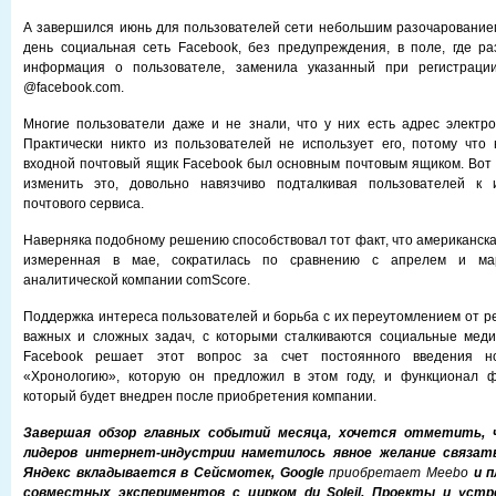
А завершился июнь для пользователей сети небольшим разочарование
день социальная сеть Facebook, без предупреждения, в поле, где р
информация о пользователе, заменила указанный при регистраци
@facebook.com.
Многие пользователи даже и не знали, что у них есть адрес электр
Практически никто из пользователей не использует его, потому что 
входной почтовый ящик Facebook был основным почтовым ящиком. Вот
изменить это, довольно навязчиво подталкивая пользователей к 
почтового сервиса.
Наверняка подобному решению способствовал тот факт, что американска
измеренная в мае, сократилась по сравнению с апрелем и ма
аналитической компании comScore.
Поддержка интереса пользователей и борьба с их переутомлением от ре
важных и сложных задач, с которыми сталкиваются социальные медиа
Facebook решает этот вопрос за счет постоянного введения н
«Хронологию», которую он предложил в этом году, и функционал фо
который будет внедрен после приобретения компании.
Завершая обзор главных событий месяца, хочется отметить, 
лидеров интернет-индустрии наметилось явное желание связат
Яндекс вкладывается в Сейсмотек, Google
приобретает Meebo
и п
совместных экспериментов с цирком du Soleil. Проекты и устр