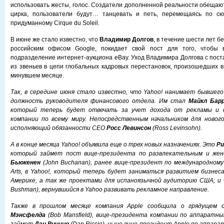
использовать жесты, голос. Создатели дополненной реальности обещают
цирка, пользователи будут… танцевать и петь, перемещаясь по сю
придуманному Cirque du Soleil.
В июне же стало известно, что
Владимир Долгов
, в течение шести лет 
российским офисом Google, покидает свой пост для того, чтобы в
подразделение интернет-аукциона eBay. Уход Владимира Долгова с пост
из звеньев в цепи глобальных кадровых перестановок, произошедших в
минувшем месяце.
Так, в середине июня стало известно, что Yahoo! нанимает бывшего
должность руководителя финансового отдела. Им стал
Майкл Бар
который теперь будет отвечать за учет дохода от рекламы и 
компании по всему миру. Непосредственным начальником для новог
исполняющий обязанности CEO
Росс Левинсон
(Ross Levinsohn).
А в конце месяца Yahoo! объявила еще о трех новых назначениях. Это
Ри
который займет пост вице-президента по развлекательным и же
Бьюкенен
(John Buchanan), ранее вице-президент по международному 
Arts, в Yahoo!, который теперь будет заниматься развитием бизнес
Америке, а так же проектами для испаноязычной аудиторию США; и
Bushman), вернувшийся в Yahoo развивать рекламное направление.
Также в прошлом месяце компания Apple сообщила о грядущем
Мэнсфелда
(Bob Mansfield), вице-президента компании по аппаратн