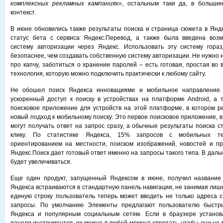
комплексных рекламных кампаниях»
, остальным таки да, в большин
контекст.
В июне обновились также результаты поиска и страница сюжета в Янде
статус бета с сервиса Яндекс.Перевод, а также была введена возм
систему авторизации через Яндекс. Использовать эту систему гора
безопаснее, чем создавать собственную систему авторизации. Не нужно н
про капчу, заботиться о хранении паролей – есть готовая, простая во
технология, которую можно подключить практически к любому сайту.
Не обошел поиск Яндекса инновациями и мобильное направление. 
ускоренный доступ к поиску в устройствах на платформе Android, а
поисковое приложение для устройств на этой платформе, в котором 
новый подход к мобильному поиску. Это первое поисковое приложение, 
могут получать ответ на запрос сразу, а обычные результаты поиска с
клику. По статистике Яндекса, 15% запросов с мобильных т
ориентированием на местности, поиском изображений, новостей и пр
Яндекс.Поиск дает готовый ответ именно на запросы такого типа. В дал
будет увеличиваться.
Еще один продукт, запущенный Яндексом в июне, получил названи
Яндекса встраиваются в стандартную панель навигации, не занимая лишн
единую строку пользователь теперь может вводить не только адреса с
запросы. По умолчанию Элементы предлагают пользователю быстры
Яндекса и популярным социальным сетям. Если в браузере устано