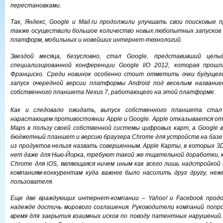
перестановками.
Так, Яндекс, Google и Mail.ru продолжили улучшать свои поисковые 
также осуществили большое количество новых любопытных запусков 
платформ, мобильных и новейших интернет-технологий.
Звездой месяца, безусловно, стал Google, представивший цел
специализированной конференции Google I/O 2012, которая прош
Франциско. Среди новинок особенно стоит отметить очки будущего G
запуск очередной версии платформы Android под веселым названием
собственного планшета Nexus 7, работающего на этой платформе.
Как и следовало ожидать, выпуск собственного планшета ста
нарастающем противостоянии Apple и Google. Apple отказывается от
Maps в пользу своей собственной системы цифровых карт, а Google 
бюджетный планшет и версию браузера Chrome для устройств на базе 
из продуктов нельзя назвать совершенным. Apple Карты, в которых 3D-
нет даже для Нью-Йорка, требуют такой же тщательной доработки, к
Chrome для iOS, являющаяся ничем иным как всего лишь надстройкой на
компаниям-конкурентам куда важнее было насолить друг другу, неж
пользователя.
Еще две враждующих интернет-компании – Yahoo! и Facebook прод
надежде достичь мирового соглашения. Руководители компаний попр
время для закрытия взаимных исков по поводу патентных нарушений.