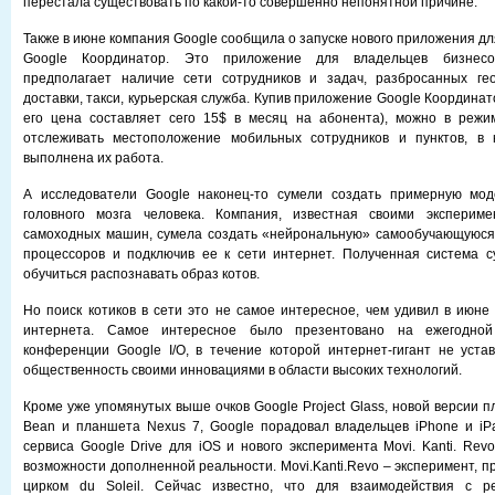
перестала существовать по какой-то совершенно непонятной причине.
Также в июне компания Google сообщила о запуске нового приложения д
Google Координатор. Это приложение для владельцев бизнесо
предполагает наличие сети сотрудников и задач, разбросанных ге
доставки, такси, курьерская служба. Купив приложение Google Координат
его цена составляет сего 15$ в месяц на абонента), можно в режи
отслеживать местоположение мобильных сотрудников и пунктов, в
выполнена их работа.
А исследователи Google наконец-то сумели создать примерную мо
головного мозга человека. Компания, известная своими эксперим
самоходных машин, сумела создать «нейрональную» самообучающуюся 
процессоров и подключив ее к сети интернет. Полученная система с
обучиться распознавать образ котов.
Но поиск котиков в сети это не самое интересное, чем удивил в июне
интернета. Самое интересное было презентовано на ежегодной
конференции Google I/O, в течение которой интернет-гигант не уст
общественность своими инновациями в области высоких технологий.
Кроме уже упомянутых выше очков Google Project Glass, новой версии п
Bean и планшета Nexus 7, Google порадовал владельцев iPhone и iP
сервиса Google Drive для iOS и нового эксперимента Movi. Kanti. Rev
возможности дополненной реальности. Movi.Kanti.Revo – эксперимент, 
цирком du Soleil. Сейчас известно, что для взаимодействия с р