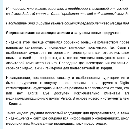
Интересно, что в июле, вероятно в преддверии счастливой отпускной
свой комедийный канал, а Yahoo! представила свой собственный комед
Рассмотрим эти и другие важные события первого летнего месяца под
Яндекс занимается исследованиями и запуском новых продуктов
Яндекс в этом месяце отличился особенно большим количеством пров
напрямую связанных с июньскими запусками поисковика. Так, были 
особенности аудитории интернета и телевидения, как готовились шко
пользователей про рефераты, а также как москвичи пользуются такси, 
любителей компьютерных игр. Последние два исследования связаны с
сервиса Яндекс.Такси и гейм-рума для пользователей из Турции.
Исследование, посвященное составу и особенностям аудитории инте
было приурочено к запуску нового рекламного инструмента Digit
сегментировать аудиторию интернет-рекламы в зависимости от того, см
или нет. Digital Eye доступен исключительно клиентам аг
медиакоммуникационную группу VivaKi. В основе нового инструмента ле
– Крипта.
Также Яндекс улучшил поисковый колдунщик для программистов, а такж
Яндекс.Events – сайт, где собрана вся информация о конференциях, школ
мероприятиях Яндекса – как прошедших, так и предстоящих.