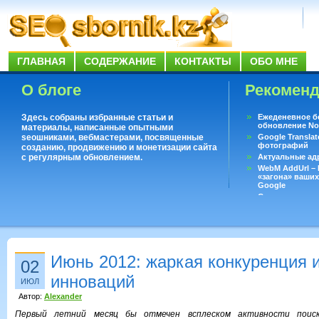
ГЛАВНАЯ
СОДЕРЖАНИЕ
КОНТАКТЫ
ОБО МНЕ
О блоге
Рекомен
Здесь собраны избранные статьи и
Ежеденевное б
обновление No
материалы, написанные опытными
seoшниками, вебмастерами, посвященные
Google Translat
фотографий
созданию, продвижению и монетизации сайта
с регулярным обновлением.
Актуальные ад
WebM AddUrl –
«загона» ваших
Google
Существует воп
ответить даже 
Переводчик Goo
Июнь 2012: жаркая конкуренция 
02
инноваций
ИЮЛ
Автор:
Alexander
Первый летний месяц бы отмечен всплеском активности поиск