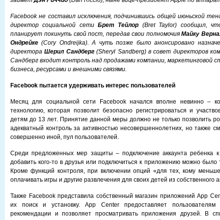
займет
Дэн Риччио
(Dan Riccio), ныне вице-президент Apple по аппара
Facebook не составил исключения, подчинившись общей июньской тен
директор социальной сети
Брет Тейлор
(Bret Taylor) сообщил, ч
планирует покинуть свой пост, передав свои полномочия
Майку Верна
Ондрейке
(Cory Ondreijka). А чуть позже было анонсировано назнач
директора
Шерил Сандберг
(Sheryl Sandberg) в совет директоров ко
Сандберг входит контроль над продажами компании, маркетинговой с
бизнеса, ресурсами и внешними связями.
Facebook пытается удерживать интерес пользователей
Месяц для социальной сети Facebook начался вполне невинно – к
технологию, которая позволит безопасно регистрироваться и участво
детям до 13 лет. Принятие данной меры должно не только позволить р
адекватный контроль за активностью несовершеннолетних, но также см
совершенно иной, пул пользователей.
Среди предложенных мер защиты – подключение аккаунта ребенка к 
добавить кого-то в друзья или подключиться к приложению можно было 
Кроме функций контроля, при включении опций «для тех, кому меньше
оплачивать игры и другие развлечения для своих детей из собственного а
Также Facebook представила собственный магазин приложений App Cent
их поиск и установку. App Center предоставляет пользователям 
рекомендации и позволяет просматривать приложения друзей. В сп