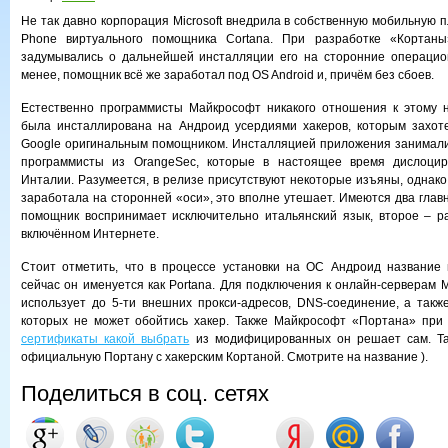
Не так давно корпорация Microsoft внедрила в собственную мобильную
Phone виртуального помощника Cortana. При разработке «Кортаны
задумывались о дальнейшей инсталляции его на сторонние операцио
менее, помощник всё же заработал под OS Android и, причём без сбоев.
Естественно программисты Майкрософт никакого отношения к этому 
была инсталлирована на Андроид усердиями хакеров, которым захот
Google оригинальным помощником. Инсталляцией приложения занимал
программисты из OrangeSec, которые в настоящее время дислоцир
Инталии. Разумеется, в релизе присутствуют некоторые изъяны, однако
заработала на сторонней «оси», это вполне утешает. Имеются два глав
помощник воспринимает исключительно итальянский язык, второе – р
включённом Интернете.
Стоит отметить, что в процессе установки на OC Андроид название 
сейчас он именуется как Portana. Для подключения к онлайн-серверам
использует до 5-ти внешних прокси-адресов, DNS-соединение, а также
которых не может обойтись хакер. Также Майкрософт «Портана» при
сертификаты какой выбрать
из модифицированных он решает сам. Та
официальную Портану с хакерским Кортаной. Смотрите на название ).
Поделиться в соц. сетях