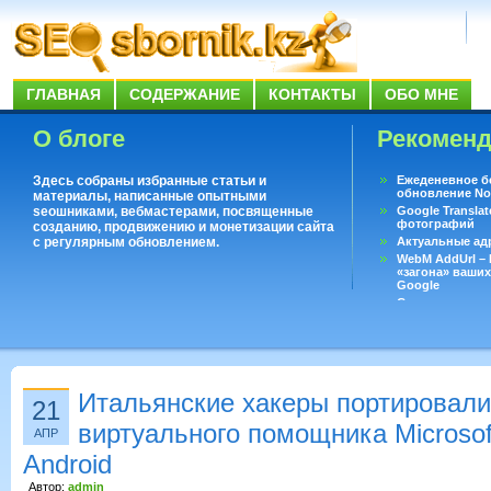
ГЛАВНАЯ
СОДЕРЖАНИЕ
КОНТАКТЫ
ОБО МНЕ
О блоге
Рекомен
Здесь собраны избранные статьи и
Ежеденевное б
обновление No
материалы, написанные опытными
seoшниками, вебмастерами, посвященные
Google Translat
фотографий
созданию, продвижению и монетизации сайта
с регулярным обновлением.
Актуальные ад
WebM AddUrl –
«загона» ваших
Google
Существует воп
ответить даже 
Переводчик Goo
Итальянские хакеры портировали
21
виртуального помощника Microsof
АПР
Android
Автор:
admin