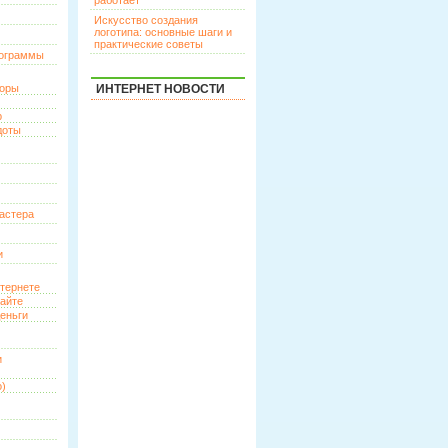
работает
Искусство создания
логотипа: основные шаги и
практические советы
рограммы
торы
ИНТЕРНЕТ НОВОСТИ
р
доты
астера
и
нтернете
сайте
еньги
и
о)