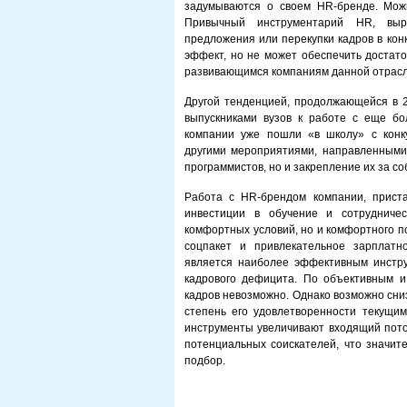
задумываются о своем HR-бренде. Можн
Привычный инструментарий HR, выр
предложения или перекупки кадров в ко
эффект, но не может обеспечить достат
развивающимся компаниям данной отрасл
Другой тенденцией, продолжающейся в 20
выпускниками вузов к работе с еще бо
компании уже пошли «в школу» с конк
другими мероприятиями, направленными
программистов, но и закрепление их за со
Работа с HR-брендом компании, прист
инвестиции в обучение и сотрудниче
комфортных условий, но и комфортного п
соцпакет и привлекательное зарплатн
является наиболее эффективным инстру
кадрового дефицита. По объективным и
кадров невозможно. Однако возможно сни
степень его удовлетворенности текущи
инструменты увеличивают входящий поток
потенциальных соискателей, что значи
подбор.