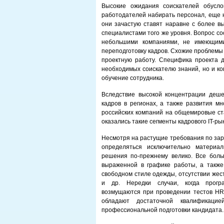
Высокие ожидания соискателей обусло
работодателей набирать персонал, еще 
они зачастую ставят наравне с более в
специалистами того же уровня. Вопрос с
небольшими компаниями, не имеющими
переподготовку кадров. Схожие проблемы
проектную работу. Специфика проекта 
необходимых соискателю знаний, но и к
обучение сотрудника.
Вследствие высокой концентрации деше
кадров в регионах, а также развития м
российских компаний на общемировые ст
оказались такие сегменты кадрового IT-рын
Несмотря на растущие требования по зар
определяться исключительно материа
решения по-прежнему велико. Все боль
выраженной в графике работы, а такж
свободном стиле одежды, отсутствии жес
и др. Нередки случаи, когда програ
возмущаются при проведении тестов HR-
обладают достаточной квалификаци
профессиональной подготовки кандидата.