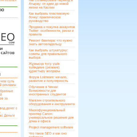
Как спланировать переезд в
Атырау: от идеи до новой
жизни на Каспии
ЯЮ
Как выбрать пластиковую
бочку: практическое
руководство
Продажа и покупка аккаунтов
Twitter: особенности, риски и
правила
Ремонт бампера: что нужно
знать автовладельцу
Как выбрать штукатурку:
советы для правильного
выбора
Жұмысқа түсу үшін
түйіндеме (резюме)
құрастыру жолдары
И
Форум Lolzteam: начало,
развитие и популярность
 чем суть
ой рекламы
Обучение в Чехии:
Возможности для
братные
иностранных студентов
ей
ов за
Магазин строительного
оборудования и инструмента
вод денег с
Многофункциональный
а
принтер Canon:
кс Деньги
универсальное решение для
дома и офиса
Project management software
Что такое SEO и как оно