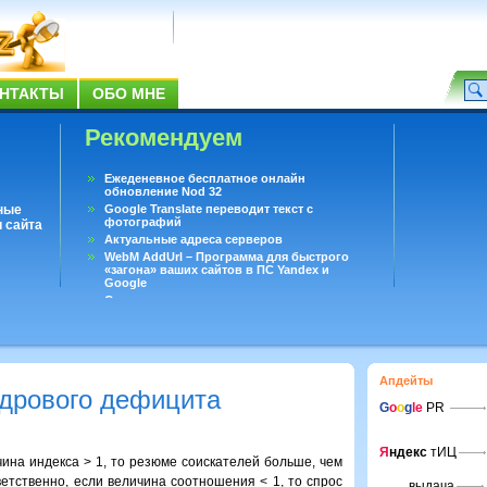
НТАКТЫ
ОБО МНЕ
Рекомендуем
Ежеденевное бесплатное онлайн
обновление Nod 32
ные
Google Translate переводит текст с
фотографий
 сайта
Актуальные адреса серверов
WebM AddUrl – Программа для быстрого
«загона» ваших сайтов в ПС Yandex и
Google
Существует вопросы, на которые не может
ответить даже Google
Переводчик Google для Android
Апдейты
адрового дефицита
G
o
o
g
le
PR
Я
ндекс
тИЦ
ина индекса > 1, то резюме соискателей больше, чем
етственно, если величина соотношения < 1, то спрос
выдача