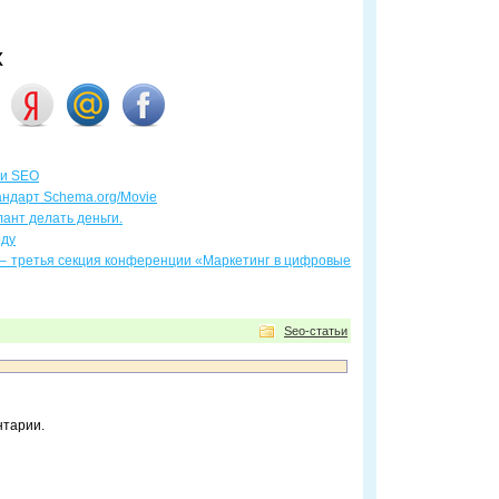
х
 и SEO
андарт Schema.org/Movie
ант делать деньги.
оду
– третья секция конференции «Маркетинг в цифровые
Seo-статьи
нтарии.