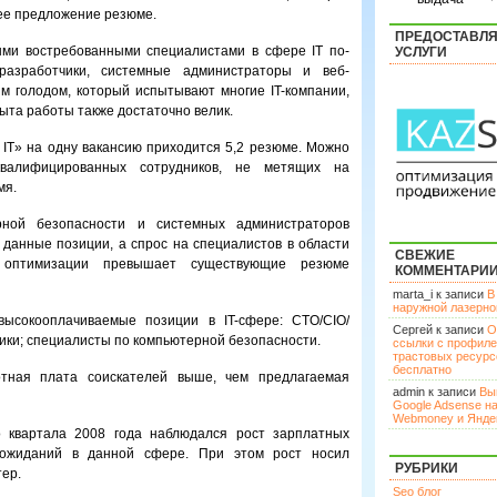
ее предложение резюме.
ПРЕДОСТАВЛ
ми востребованными специалистами в сфере IT по-
УСЛУГИ
азработчики, системные администраторы и веб-
м голодом, который испытывают многие IT-компании,
пыта работы также достаточно велик.
IT» на одну вакансию приходится 5,2 резюме. Можно
квалифицированных сотрудников, не метящих на
мя.
ной безопасности и системных администраторов
 данные позиции, а спрос на специалистов в области
СВЕЖИЕ
и оптимизации превышает существующие резюме
КОММЕНТАРИ
marta_i к записи
В
наружной лазерн
ысокооплачиваемые позиции в IT-сфере: CTO/CIO/
Сергей к записи
О
чики; специалисты по компьютерной безопасности.
ссылки с профил
трастовых ресурс
бесплатно
тная плата соискателей выше, чем предлагаемая
admin к записи
Вы
Google Adsense н
Webmoney и Янде
о квартала 2008 года наблюдался рост зарплатных
 ожиданий в данной сфере. При этом рост носил
РУБРИКИ
тер.
Seo блог