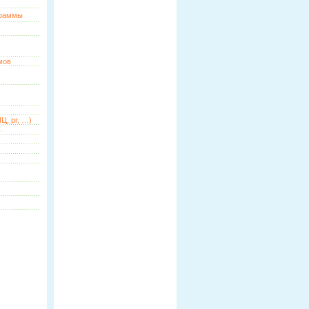
граммы
мов
Ц, pr, …)
ь