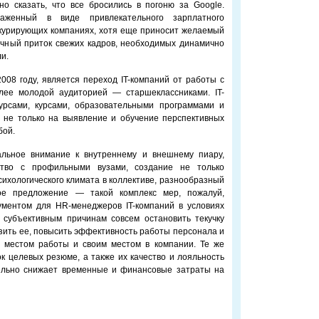
о сказать, что все бросились в погоню за Google.
аженный в виде привлекательного зарплатного
нкурирующих компаниях, хотя еще приносит желаемый
очный приток свежих кадров, необходимых динамично
и.
08 году, является переход IT-компаний от работы с
лее молодой аудиторией — старшеклассниками. IT-
урсами, курсами, образовательными программами и
 не только на выявление и обучение перспективных
бой.
альное внимание к внутреннему и внешнему пиару,
ство с профильными вузами, создание не только
сихологического климата в коллективе, разнообразный
ое предложение — такой комплекс мер, пожалуй,
ментом для HR-менеджеров IT-компаний в условиях
 субъективным причинам совсем остановить текучку
зить ее, повысить эффективность работы персонала и
м местом работы и своим местом в компании. Те же
 целевых резюме, а также их качество и лояльность
тельно снижает временные и финансовые затраты на