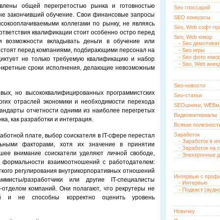
влены общей перегретостью рынка и готовностью
Seo глоссарий
не закончивший обучение. Свои финансовые запросы
SEO конкурсы
ысокооплачиваемыми коллегами по рынку, не являясь
Seo, Web софт-п
оответствия квалификации стоит особенно остро перед
Seo, Web юмор
 возможности вкладывать деньги в обучение или
- Seo демотива
 стоят перед компаниями, подбирающими персонал на
- Seo игры
- Seo фото юмо
диктует не только требуемую квалификацию и набор
- Seo, Web анек
онкретные сроки исполнения, делающие невозможным
Seo-новости
вых, но высококвалифицированных программистских
Seo-статьи
ногих отраслей экономики и необходимости перехода
SEOшники, WEBм
андарты отчетности одними из наиболее перегретых
Видеоматериалы
ка, как разработки и интеграция.
Всякие полезност
Заработок
аботной плате, выбор соискателя в IT-сфере перестал
- Заработок в и
льными факторами, хотя их значение в принятии
- Заработок на 
шее внимание соискатели уделяют личной свободе,
- Электронные д
е формальности взаимоотношений с работодателем:
ткого регулирования внутрикорпоративных отношений
Интервью с проф
ммисты/разработчики или другие IT-специалисты
- Интервью
отделом компаний. Они полагают, что рекрутеры не
- Подкаст (ауди
ей и не способны корректно оценить уровень
Новичку