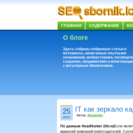
ГЛАВНАЯ
СОДЕРЖАНИЕ
КО
О блоге
Здесь собраны избранные статьи и
материалы, написанные опытными
seoшниками, вебмастерами, посвящен
созданию, продвижению и монетизации
с регулярным обновлением.
IT как зеркало к
25
Автор:
Alexander
ИЮЛ
По данным HeadHunter (hh.ru)
Если велич
вакансий компаний-работодателей. Соотв