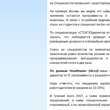
на специалистов превышает существующ
На примере Москвы мы видим, что самы
прежнему остаются программисты и р
инженеры. В связи с острейшим кадровы
спрос на студентов и специалистов без о
По специализации «CTO/CIO/директор по 
сказать, что наблюдается дефицит 
руководящие должности в ближайшее вре
Спрос на специалистов по компьютер
практически равен количеству резюме на
программирования, веб-разработок 
соискателей почти в два раза.
По данным HeadHunter (hh.ru)
Самые в
директор по IT; программисты и разработ
Надо отметить, что ожидаемая зарабо
работодателем (в среднем на 10-20%).
В течение всего 2007, а также первог
предложений, а также соискательских
планомерный, а не скачкообразный харак