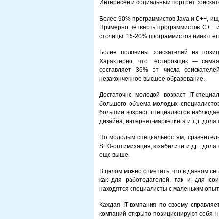
Интересен и социальный портрет соискат
Более 90% программистов Java и С++, ищ
Примерно четверть программистов С++ и
столицы. 15-20% программистов имеют е
Более половины соискателей на позиц
Характерно, что тестировщик — сама
составляет 36% от числа соискателе
незаконченное высшее образование.
Достаточно молодой возраст IT-специа
большого объема молодых специалистов
больший возраст специалистов наблюдае
дизайна, интернет-маркетинга и т.д. доля
По молодым специальностям, сравнитель
SEO-оптимизация, юзабилити и др., доля
еще выше.
В целом можно отметить, что в данном се
как для работодателей, так и для сои
находятся специалисты с маленьким опыт
Каждая IT-компания по-своему справляе
компаний открыто позиционируют себя на