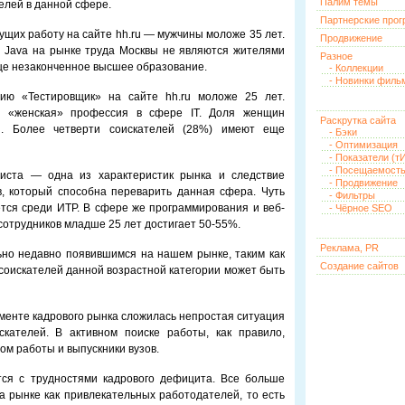
Палим темы
елей в данной сфере.
Партнерские про
ущих работу на сайте hh.ru — мужчины моложе 35 лет.
Продвижение
 Java на рынке труда Москвы не являются жителями
Разное
ще незаконченное высшее образование.
- Коллекции
- Новинки филь
ию «Тестировщик» на сайте hh.ru моложе 25 лет.
я «женская» профессия в сфере IT. Доля женщин
Раскрутка сайта
й. Более четверти соискателей (28%) имеют еще
- Бэки
- Оптимизация
- Показатели (тИ
- Посещаемост
листа — одна из характеристик рынка и следствие
- Продвижение
, который способна переварить данная сфера. Чуть
- Фильтры
тся среди ИТР. В сфере же программирования и веб-
- Чёрное SEO
 сотрудников младше 25 лет достигает 50-55%.
Реклама, PR
но недавно появившимся на нашем рынке, таким как
Создание сайтов
 соискателей данной возрастной категории может быть
гменте кадрового рынка сложилась непростая ситуация
скателей. В активном поиске работы, как правило,
ом работы и выпускники вузов.
тся с трудностями кадрового дефицита. Все больше
 рынке как привлекательных работодателей, то есть