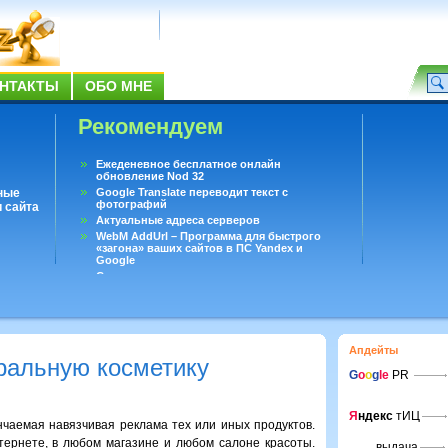
НТАКТЫ
ОБО МНЕ
Рекомендуем
Ежеденевное бесплатное онлайн
обновление Nod 32
ные
Google Translate переводит текст с
фотографий
 сайта
Актуальные адреса серверов
WebM AddUrl – Программа для быстрого
«загона» ваших сайтов в ПС Yandex и
Google
Существует вопросы, на которые не может
ответить даже Google
Переводчик Google для Android
Апдейты
ральную косметику
G
o
o
g
le
PR
Я
ндекс
тИЦ
чаемая навязчивая реклама тех или иных продуктов.
тернете, в любом магазине и любом салоне красоты.
выдача