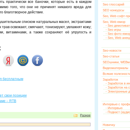
ь практически все баночки, которые есть в каждом
Seo глоссарий
имо того, что они не причинят никакого вреда для
SEO конкурсы
го благотворное действие.
Seo, Web софт-п
внушительным списком натуральных масел, экстрактами
Seo, Web юмор
- Seo демотива
 трав освежают, смягчают, тонизируют, увлажнят кожу;
- Seo игры
и, витаминами, а также сохраняют её упругость и
- Seo фото юмо
- Seo, Web анек
х
Seo-новости
Seo-статьи
SEOшники, WEBм
Видеоматериалы
Всякие полезност
ал бесплатным
Заработок
- Заработок в и
- Заработок на 
- Электронные д
яет свои позиции
аме – RTB
Интервью с проф
- Интервью
- Подкаст (ауди
Разное
Новичку