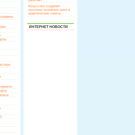
работает
Искусство создания
логотипа: основные шаги и
практические советы
рограммы
торы
ИНТЕРНЕТ НОВОСТИ
р
доты
астера
и
нтернете
сайте
еньги
и
о)