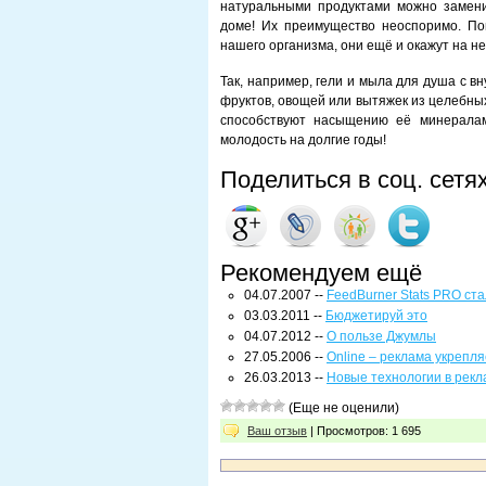
натуральными продуктами можно заменит
доме! Их преимущество неоспоримо. Пом
нашего организма, они ещё и окажут на не
Так, например, гели и мыла для душа с 
фруктов, овощей или вытяжек из целебных
способствуют насыщению её минералам
молодость на долгие годы!
Поделиться в соц. сетя
Рекомендуем ещё
04.07.2007 --
FeedBurner Stats PRO ст
03.03.2011 --
Бюджетируй это
04.07.2012 --
О пользе Джумлы
27.05.2006 --
Online – реклама укрепл
26.03.2013 --
Новые технологии в рекл
(Еще не оценили)
Ваш отзыв
| Просмотров: 1 695