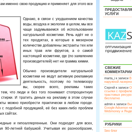
ам именно свою продукцию и применяет для этого все
ПРЕДОСТАВЛ
УСЛУГИ
Однако, в связи с ухудшением качества
воды, воздуха и экологии в целом, мы все
чаще задумываемся об использовании
натуральной косметики. Речь идёт не о
тех продуктах, в которые в мизерном
количестве добавлены экстракты тех или
иных трав или фруктов, а о самой
настоящей косметике, где (по заявлению
производителей) нет ни грамма химии.
СВЕЖИЕ
Обычно производители натуральной
КОММЕНТАРИ
косметики не ведут активную рекламную
marta_i к записи
В
деятельность, поэтому по телевизору
наружной лазерн
вы, скорее всего, рекламы таких
Сергей к записи
О
ссылки с профил
 тем, что люди и без того понимают стопроцентную
трастовых ресурс
стирки. И тратить деньги на рекламу в этом случае
бесплатно
кты можно приобрести практически в любом городе.
admin к записи
Вы
Google Adsense н
 с подобной продукцией, её без каких-либо проблем
Webmoney и Янде
ых сайтах.
едные и гипоаллергенные. Они подходят для всех,
РУБРИКИ
ая 90-летней бабушкой. Учитывая их разнообразие,
Seo блог