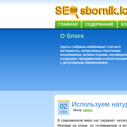
ГЛАВНАЯ
СОДЕРЖАНИЕ
КО
О блоге
Здесь собраны избранные статьи и
материалы, написанные опытными
seoшниками, вебмастерами, посвящен
созданию, продвижению и монетизации
с регулярным обновлением.
Используем нату
02
Автор:
admin
СЕН
В современном мире нас окружает нескон
Реклама на улице, по телевидению, в ин