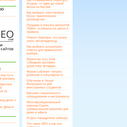
Как спланировать переезд в
Атырау: от идеи до новой
жизни на Каспии
ЯЮ
Как выбрать пластиковую
бочку: практическое
руководство
Продажа и покупка аккаунтов
Twitter: особенности, риски и
правила
Ремонт бампера: что нужно
знать автовладельцу
Как выбрать штукатурку:
советы для правильного
выбора
Жұмысқа түсу үшін
түйіндеме (резюме)
құрастыру жолдары
И
Форум Lolzteam: начало,
развитие и популярность
 чем суть
ой рекламы
Обучение в Чехии:
Возможности для
братные
иностранных студентов
ей
ов за
Магазин строительного
оборудования и инструмента
вод денег с
Многофункциональный
а
принтер Canon:
кс Деньги
универсальное решение для
дома и офиса
Project management software
Что такое SEO и как оно