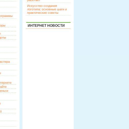
работает
Искусство создания
логотипа: основные шаги и
практические советы
рограммы
торы
ИНТЕРНЕТ НОВОСТИ
р
доты
астера
и
нтернете
сайте
еньги
и
о)