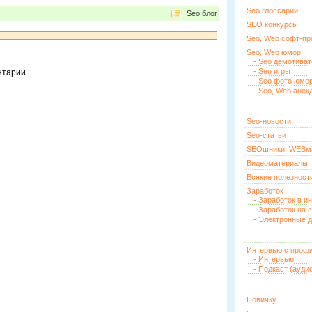
Seo глоссарий
Seo блог
SEO конкурсы
Seo, Web софт-п
Seo, Web юмор
- Seo демотива
- Seo игры
нтарии.
- Seo фото юмо
- Seo, Web анек
Seo-новости
Seo-статьи
SEOшники, WEBм
Видеоматериалы
Всякие полезност
Заработок
- Заработок в и
- Заработок на 
- Электронные д
Интервью с проф
- Интервью
- Подкаст (ауди
Новичку