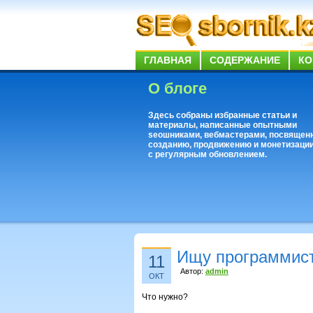
ГЛАВНАЯ
СОДЕРЖАНИЕ
КО
О блоге
Здесь собраны избранные статьи и
материалы, написанные опытными
seoшниками, вебмастерами, посвящен
созданию, продвижению и монетизации
с регулярным обновлением.
Ищу программист
11
Автор:
admin
ОКТ
Что нужно?