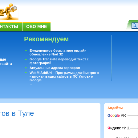
НТАКТЫ
ОБО МНЕ
Рекомендуем
Ежеденевное бесплатное онлайн
обновление Nod 32
ные
Google Translate переводит текст с
фотографий
 сайта
Актуальные адреса серверов
WebM AddUrl – Программа для быстрого
«загона» ваших сайтов в ПС Yandex и
Google
Существует вопросы, на которые не может
ответить даже Google
Переводчик Google для Android
Апдейты
ов в Туле
G
o
o
g
le
PR
Я
ндекс
тИЦ
выдача