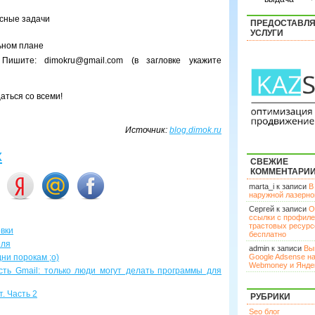
сные задачи
ПРЕДОСТАВЛ
УСЛУГИ
ьном плане
Пишите: dimokru@gmail.com (в загловке укажите
аться со всеми!
Источник:
blog.dimok.ru
х
СВЕЖИЕ
КОММЕНТАРИ
marta_i к записи
В
наружной лазерн
Сергей к записи
О
ссылки с профил
трастовых ресурс
вки
бесплатно
еля
admin к записи
Вы
ни порокам ;o)
Google Adsense н
Webmoney и Янде
сть Gmail: только люди могут делать программы для
. Часть 2
РУБРИКИ
Seo блог