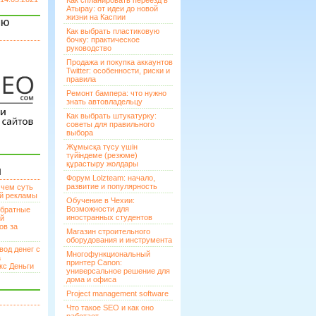
Как спланировать переезд в
Атырау: от идеи до новой
жизни на Каспии
ЯЮ
Как выбрать пластиковую
бочку: практическое
руководство
Продажа и покупка аккаунтов
Twitter: особенности, риски и
правила
Ремонт бампера: что нужно
знать автовладельцу
Как выбрать штукатурку:
советы для правильного
выбора
Жұмысқа түсу үшін
түйіндеме (резюме)
құрастыру жолдары
И
Форум Lolzteam: начало,
развитие и популярность
 чем суть
ой рекламы
Обучение в Чехии:
Возможности для
братные
иностранных студентов
ей
ов за
Магазин строительного
оборудования и инструмента
вод денег с
Многофункциональный
а
принтер Canon:
кс Деньги
универсальное решение для
дома и офиса
Project management software
Что такое SEO и как оно