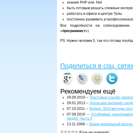
знание PHP или .Net
быть готовым решать сложные интере
работать в офисе в центре Тулы
постоянно развивать в профессионал
Все подробности на собеседовании. 
«
программист
«).
PS. Нужно человек 5, так что готовы пообщ
Поделиться в соц. сетя
Рекомендуем ещё
29.09.2010 --
Трастовые ссылко-зарисо
29.01.2013 --
Уральская интернет-нед
07.10.2011 --
Яндекс: SEO-методы срод
07.09.2010 --
Устойчивая неисправно
людей. Часть II
13.11.2008 --
Ищем уникальный контент
(Еще не оценили)