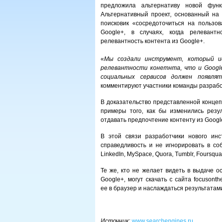
предложила альтернативу новой функ
Альтернативный проект, основанный на 
поисковик «сосредоточиться на пользов
Google+, в случаях, когда релевантн
релевантность контента из Google+.
«
Мы создали инструмент, который и
релевантности конетнта, что и Googl
социальных сервисов должен появля
комментируют участники команды разрабо
В доказательство представленной концеп
примеры того, как бы изменились резу
отдавать предпочтение контенту из Googl
В этой связи разработчики нового инс
справедливость и не игнорировать в собс
LinkedIn, MySpace, Quora, Tumblr, Foursqua
Те же, кто не желает видеть в выдаче о
Google+, могут скачать с сайта focusonth
ее в браузер и наслаждаться результатам
Источник
:
www.searchengines.ru