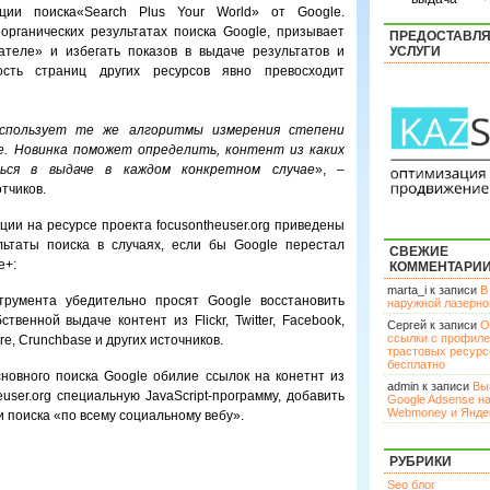
ции поиска«Search Plus Your World» от Google.
органических результатах поиска Google, призывает
ПРЕДОСТАВЛ
ателе» и избегать показов в выдаче результатов и
УСЛУГИ
ость страниц других ресурсов явно превосходит
спользует те же алгоритмы измерения степени
e. Новинка поможет определить, контент из каких
ться в выдаче в каждом конкретном случае
», –
тчиков.
ции на ресурсе проекта focusontheuser.org приведены
льтаты поиска в случаях, если бы Google перестал
СВЕЖИЕ
e+:
КОММЕНТАРИ
marta_i к записи
В
трумента убедительно просят Google восстановить
наружной лазерн
твенной выдаче контент из Flickr, Twitter, Facebook,
Сергей к записи
О
ссылки с профил
re, Crunchbase и других источников.
трастовых ресурс
бесплатно
сновного поиска Google обилие ссылок на конетнт из
admin к записи
Вы
euser.org специальную JavaScript-программу, добавить
Google Adsense н
Webmoney и Янде
и поиска «по всему социальному вебу».
РУБРИКИ
Seo блог