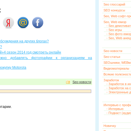
Seo глоссарий
х
SEO конкурсы
Seo, Web софт-п
Seo, Web юмор
- Seo демотива
- Seo игры
- Seo фото юмо
- Seo, Web анек
бсуждения на других блогах?
а?
Seo-новости
й»4 сезон 2014 год смотреть онлайн
Seo-статьи
ожно добавлять фотографии к организациям на
SEOшники, WEBм
окупку Motorola
Видеоматериалы
Всякие полезност
Заработок
Seo-новости
- Заработок в и
- Заработок на 
- Электронные д
Интервью с проф
нтарии.
- Интервью
- Подкаст (ауди
Новичку