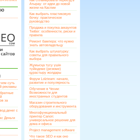
Как спланировать переезд в
Атырау: от идеи до новой
жизни на Каспии
ЯЮ
Как выбрать пластиковую
бочку: практическое
руководство
Продажа и покупка аккаунтов
Twitter: особенности, риски и
правила
Ремонт бампера: что нужно
знать автовладельцу
Как выбрать штукатурку:
советы для правильного
выбора
Жұмысқа түсу үшін
түйіндеме (резюме)
құрастыру жолдары
И
Форум Lolzteam: начало,
развитие и популярность
 чем суть
ой рекламы
Обучение в Чехии:
Возможности для
братные
иностранных студентов
ей
ов за
Магазин строительного
оборудования и инструмента
вод денег с
Многофункциональный
а
принтер Canon:
кс Деньги
универсальное решение для
дома и офиса
Project management software
Что такое SEO и как оно