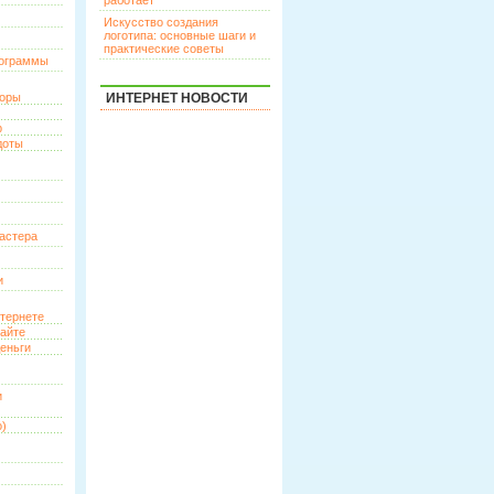
работает
Искусство создания
логотипа: основные шаги и
практические советы
рограммы
торы
ИНТЕРНЕТ НОВОСТИ
р
доты
астера
и
нтернете
сайте
еньги
и
о)