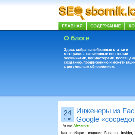
ГЛАВНАЯ
СОДЕРЖАНИЕ
КО
О блоге
Здесь собраны избранные статьи и
материалы, написанные опытными
seoшниками, вебмастерами, посвящен
созданию, продвижению и монетизации
с регулярным обновлением.
Инженеры из Face
24
Google «сосредот
ЯНВ
Автор:
Alexander
Как сообщает издание Business Insider,