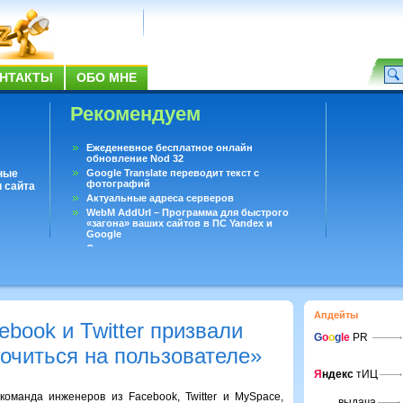
НТАКТЫ
ОБО МНЕ
Рекомендуем
Ежеденевное бесплатное онлайн
обновление Nod 32
ные
Google Translate переводит текст с
фотографий
 сайта
Актуальные адреса серверов
WebM AddUrl – Программа для быстрого
«загона» ваших сайтов в ПС Yandex и
Google
Существует вопросы, на которые не может
ответить даже Google
Переводчик Google для Android
Апдейты
book и Twitter призвали
G
o
o
g
le
PR
очиться на пользователе»
Я
ндекс
тИЦ
 команда инженеров из Facebook, Twitter и MySpace,
выдача