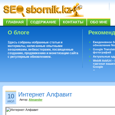
ГЛАВНАЯ
СОДЕРЖАНИЕ
КОНТАКТЫ
ОБО МНЕ
О блоге
Рекомен
Здесь собраны избранные статьи и
Ежеденевное б
обновление No
материалы, написанные опытными
seoшниками, вебмастерами, посвященные
Google Translat
фотографий
созданию, продвижению и монетизации сайта
с регулярным обновлением.
Актуальные ад
WebM AddUrl –
«загона» ваших
Google
Существует воп
ответить даже 
Переводчик Goo
Интернет Алфавит
10
Автор:
Alexander
ИЮЛ