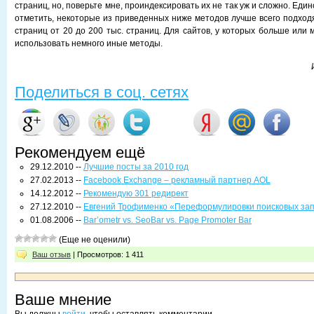
страниц, но, поверьте мне, проиндексировать их не так уж и сложно. Еди
отметить, некоторые из приведенных ниже методов лучше всего подходя
страниц от 20 до 200 тыс. страниц. Для сайтов, у которых больше или
использовать немного иные методы.
Поделиться в соц. сетях
Рекомендуем ещё
29.12.2010 --
Лучшие посты за 2010 год
27.02.2013 --
Facebook Exchange – рекламный партнер AOL
14.12.2012 --
Рекомендую 301 редирект
27.12.2010 --
Евгений Трофименко «Переформулировки поисковых зап
01.08.2006 --
Bar’ometr vs. SeoBar vs. Page Promoter Bar
(Еще не оценили)
Ваш отзыв
| Просмотров: 1 411
Ваше мнение