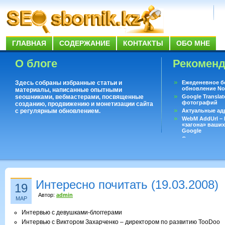
ГЛАВНАЯ
СОДЕРЖАНИЕ
КОНТАКТЫ
ОБО МНЕ
О блоге
Рекомен
Здесь собраны избранные статьи и
Ежеденевное б
обновление No
материалы, написанные опытными
seoшниками, вебмастерами, посвященные
Google Translat
фотографий
созданию, продвижению и монетизации сайта
с регулярным обновлением.
Актуальные ад
WebM AddUrl –
«загона» ваших
Google
Существует воп
ответить даже 
Переводчик Goo
Интересно почитать (19.03.2008)
19
Автор:
admin
МАР
Интервью с девушками-блоггерами
Интервью с Виктором Захарченко – директором по развитию TooDoo