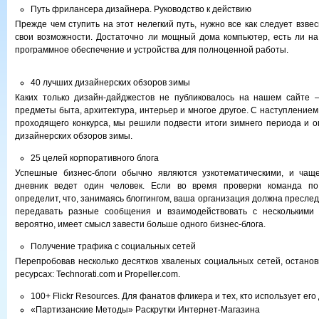
Путь фрилансера дизайнера. Руководство к действию
Прежде чем ступить на этот нелегкий путь, нужно все как следует взве
свои возможности. Достаточно ли мощный дома компьютер, есть ли н
программное обеспечение и устройства для полноценной работы.
40 лучших дизайнерских обзоров зимы
Каких только дизайн-дайджестов не публиковалось на нашем сайте –
предметы быта, архитектура, интерьер и многое другое. С наступлением 
проходящего конкурса, мы решили подвести итоги зимнего периода и о
дизайнерских обзоров зимы.
25 целей корпоративного блога
Успешные бизнес-блоги обычно являются узкотематическими, и чаще
дневник ведет один человек. Если во время проверки команда по
определит, что, занимаясь блоггингом, ваша организация должна преслед
передавать разные сообщения и взаимодействовать с несколькими 
вероятно, имеет смысл завести больше одного бизнес-блога.
Получение трафика с социальных сетей
Перепробовав несколько десятков хваленых социальных сетей, останов
ресурсах: Technorati.com и Propeller.com.
100+ Flickr Resources. Для фанатов фликера и тех, кто использует его
«Партизанские Методы» Раскрутки Интернет-Магазина