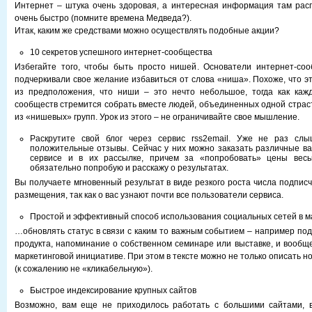
Интернет – штука очень здоровая, а интересная информация там рас
очень быстро (помните времена Медведа?).
Итак, каким же средствами можно осуществлять подобные акции?
10 секретов успешного интернет-сообщества
Избегайте того, чтобы быть просто нишей. Основатели интернет-соо
подчеркивали свое желание избавиться от слова «ниша». Похоже, что эт
из предположения, что ниши – это нечто небольшое, тогда как кажд
сообществ стремится собрать вместе людей, объединенных одной страст
из «нишевых» групп. Урок из этого – не ограничивайте свое мышление.
Раскрутите свой блог через сервис rss2email. Уже не раз сл
положительные отзывы. Сейчас у них можно заказать различные в
сервисе и в их рассылке, причем за «попробовать» цены вес
обязательно попробую и расскажу о результатах.
Вы получаете мгновенный результат в виде резкого роста числа подписч
размещения, так как о вас узнают почти все пользователи сервиса.
Простой и эффективный способ использования социальных сетей в м
…обновлять статус в связи с каким то важным событием – например под
продукта, напоминание о собственном семинаре или выставке, и вооб
маркетинговой инициативе. При этом в тексте можно не только описать но
(к сожалению не «кликабельную»).
Быстрое индексирование крупных сайтов
Возможно, вам еще не приходилось работать с большими сайтами, 