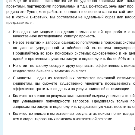
(вообще не важно – занимается ли он удаленно заказами или тольк
проектами, партнерскими программами и т.д.). Во-вторых, речь идет про 
родина это Рунет, хотя работать он может в основном с англ.яз. сайтами
не в России. В-третьих, мы составляем не идеальный образ или наобо
представителя.
Исследование модели поведения пользователей при работе с п
Качественное исследование, советую прочесть.
Не все тематики и запросы одинаково популярны в поисковых систем
на данные усредненной и обобщенной статистики популярност
Продвигайтесь во всех поисковых системах одновременно и не де
одной, в противном случае вы рискуете недополучить более 50% от в
Не стоит по своему соседу и другу оценивать эффективность поиск
каждого типа бизнеса и тематики она своя.
Сниппеты – один из главнейших элементов поисковой оптимиза
сниппетам, вы сможете существенно увеличить посещаемость 
эффективно тратить свои деньги на услуги поисковой оптимизации.
Количество кликов по результатам поисковой выдачи у пользователе
при уменьшении популярности запросов. Продвигаясь только п
запросам, вы рискуете недополучить существенную часть посетителей
Количество кликов в естественных результатах поиска почти всегда
чем в «гарантированных показах» в контекстной рекламе.