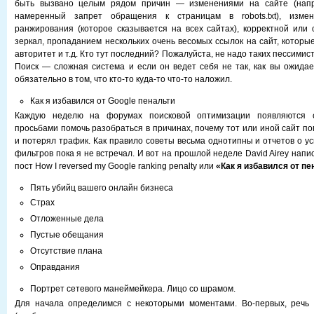
быть вызвано целым рядом причин — изменениями на сайте (напр
намеренный запрет обращения к страницам в robots.txt), изме
ранжирования (которое сказывается на всех сайтах), корректной или
зеркал, пропаданием нескольких очень весомых ссылок на сайт, которы
авторитет и т.д. Кто тут последний? Пожалуйста, не надо таких пессимис
Поиск — сложная система и если он ведет себя не так, как вы ожидае
обязательно в том, что кто-то куда-то что-то наложил.
Как я избавился от Google пенальти
Каждую неделю на форумах поисковой оптимизации появляются 
просьбами помочь разобраться в причинах, почему тот или иной сайт п
и потерял трафик. Как правило советы весьма однотипны и отчетов о у
фильтров пока я не встречал. И вот на прошлой неделе David Airey нап
пост How I reversed my Google ranking penalty или
«Как я избавился от пе
Пять убийц вашего онлайн бизнеса
Страх
Отложенные дела
Пустые обещания
Отсутствие плана
Оправдания
Портрет сетевого манеймейкера. Лицо со шрамом.
Для начала определимся с некоторыми моментами. Во-первых, речь