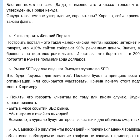
Блоггинг похож на секс. Да-да, я именно это и сказал только что
утверждение. Проще некуда.
Откуда такое смелое утверждение, спросите вы? Хорошо, сейчас расска
таковы факты.
Как построить Женский Портал
Построить портал – это такая «американская мечта» каждого интернетч
говорит, что «10% сайтов собирают 90% рекламных денег». Значит, 
брошены на порталостроительство. И есть за что бороться – в 200
потратят в Рунете полмиллиарда долларов.
Рынок SEO сделал еще шаг. Выходит журнал по SEO.
Это будет “журнал для клиентов”. Полезно будет в принципе всем к
оптимизации, или собирается участвовать. Причин почему стоит под
много. К примеру:
- Понять, что говорить клиентам по тому или иному случаю. Жур
характеризовать.
- Быть в курсе событий SEO рынка.
- Убить время в какой-то выходной.
- Возможно, в журнале будут интересные статьи и для обычных смертных
А. Садовский о фильтре «ты последний» и причинах падения трафика
объективно наблюдаемое падение трафика не означает приговора «т