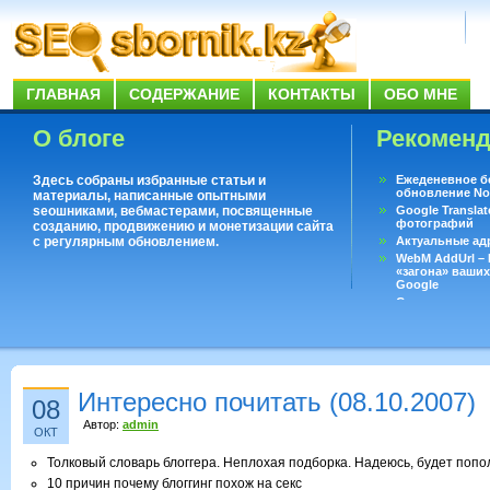
ГЛАВНАЯ
СОДЕРЖАНИЕ
КОНТАКТЫ
ОБО МНЕ
О блоге
Рекомен
Здесь собраны избранные статьи и
Ежеденевное б
обновление No
материалы, написанные опытными
seoшниками, вебмастерами, посвященные
Google Translat
фотографий
созданию, продвижению и монетизации сайта
с регулярным обновлением.
Актуальные ад
WebM AddUrl –
«загона» ваших
Google
Существует воп
ответить даже 
Переводчик Goo
Интересно почитать (08.10.2007)
08
Автор:
admin
ОКТ
Толковый словарь блоггера. Неплохая подборка. Надеюсь, будет попо
10 причин почему блоггинг похож на секс