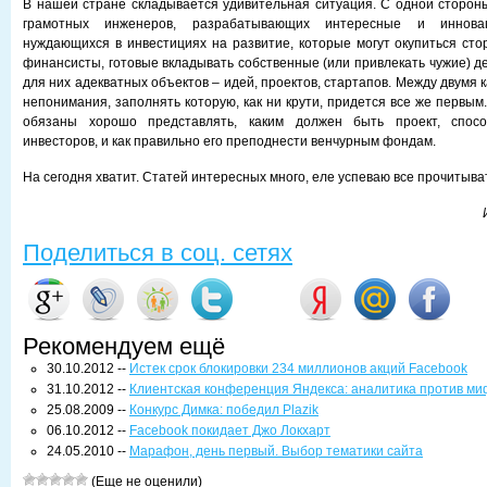
В нашей стране складывается удивительная ситуация. С одной стороны
грамотных инженеров, разрабатывающих интересные и иннов
нуждающихся в инвестициях на развитие, которые могут окупиться стор
финансисты, готовые вкладывать собственные (или привлекать чужие) д
для них адекватных объектов – идей, проектов, стартапов. Между двумя 
непонимания, заполнять которую, как ни крути, придется все же первым.
обязаны хорошо представлять, каким должен быть проект, спосо
инвесторов, и как правильно его преподнести венчурным фондам.
На сегодня хватит. Статей интересных много, еле успеваю все прочитыва
Поделиться в соц. сетях
Рекомендуем ещё
30.10.2012 --
Истек срок блокировки 234 миллионов акций Facebook
31.10.2012 --
Клиентская конференция Яндекса: аналитика против ми
25.08.2009 --
Конкурс Димка: победил Plazik
06.10.2012 --
Facebook покидает Джо Локхарт
24.05.2010 --
Марафон, день первый. Выбор тематики сайта
(Еще не оценили)