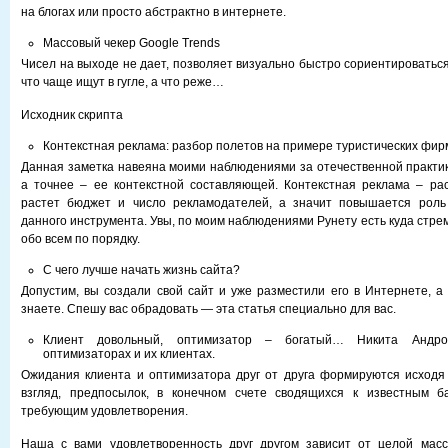
на блогах или просто абстрактно в интернете.
Массовый чекер Google Trends
Чисел на выходе не дает, позволяет визуально быстро сориентироваться
что чаще ищут в гугле, а что реже…
Исходник скрипта
Контекстная реклама: разбор полетов на примере туристических фир
Данная заметка навеяна моими наблюдениями за отечественной практи
а точнее – ее контекстной составляющей. Контекстная реклама – ра
растет бюджет и число рекламодателей, а значит повышается роль
данного инструмента. Увы, по моим наблюдениями Рунету есть куда стрем
обо всем по порядку.
С чего лучше начать жизнь сайта?
Допустим, вы создали свой сайт и уже разместили его в Интернете, а
знаете. Спешу вас обрадовать — эта статья специально для вас.
Клиент довольный, оптимизатор – богатый… Никита Андр
оптимизаторах и их клиентах.
Ожидания клиента и оптимизатора друг от друга формируются исходя
взгляд, предпосылок, в конечном счете сводящихся к известным б
требующим удовлетворения.
Наша с вами удовлетворенность друг другом зависит от целой масс