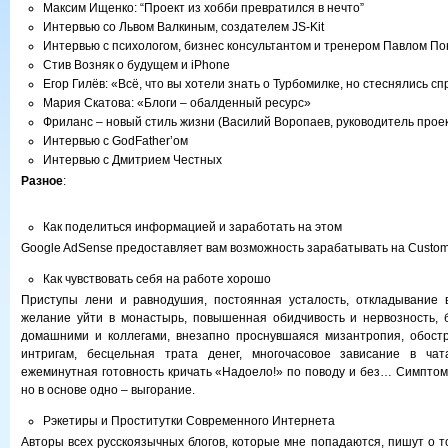
Максим Ищенко: “Проект из хобби превратился в нечто”
Интервью со Львом Валкиным, создателем JS-Kit
Интервью с психологом, бизнес консультантом и тренером Павлом П
Стив Возняк о будущем и iPhone
Егор Гилёв: «Всё, что вы хотели знать о Турбомилке, но стеснялись с
Мария Скатова: «Блоги – обалденный ресурс»
Фриланс – новый стиль жизни (Василий Воропаев, руководитель проект
Интервью с GodFather’ом
Интервью с Дмитрием Честных
Разное
:
Как поделиться информацией и заработать на этом
Google AdSense предоставляет вам возможность зарабатывать на Custom 
Как чувствовать себя на работе хорошо
Приступы лени и равнодушия, постоянная усталость, откладывание 
желание уйти в монастырь, повышенная обидчивость и нервозность, 
домашними и коллегами, внезапно проснувшаяся мизантропия, обостр
интригам, бесцельная трата денег, многочасовое зависание в чата
ежеминутная готовность кричать «Надоело!» по поводу и без… Симптом
но в основе одно – выгорание.
Рэкетиры и Проститутки Современного Интернета
Авторы всех русскоязычных блогов, которые мне попадаются, пишут о т