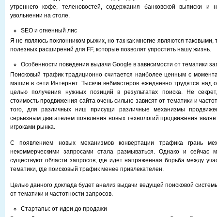
утреннего кофе, теленовостей, содержания банковской выписки и 
увольнении на столе.
SEO и огненный лис
Я не являюсь поклонником рыжих, но так как многие являются таковыми, 
полезных расширений для FF, которые позволят упростить нашу жизнь.
Особенности поведения выдачи Google в зависимости от тематики за
Поисковый трафик традиционно считается наиболее ценным с момента
машин в сети Интернет. Тысячи вебмастеров ежедневно трудятся над о
целью получения нужных позиций в результатах поиска. Не секрет
стоимость продвижения сайта очень сильно зависят от тематики и часто
того, для различных ниш присущи различные механизмы продвижен
серьезным двигателем появления новых технологий продвижения являе
игроками рынка.
С появлением новых механизмов конвертации трафика грань ме
некоммерческими запросами стала размываться. Однако и сейчас м
существуют области запросов, где идет напряженная борьба между учас
тематики, где поисковый трафик менее привлекателен.
Целью данного доклада будет анализ выдачи ведущей поисковой системы
от тематики и частотности запросов.
Стартапы: от идеи до продажи