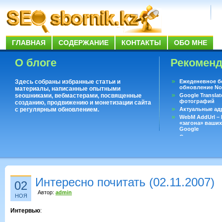
ГЛАВНАЯ
СОДЕРЖАНИЕ
КОНТАКТЫ
ОБО МНЕ
О блоге
Рекомен
Здесь собраны избранные статьи и
Ежеденевное б
обновление No
материалы, написанные опытными
seoшниками, вебмастерами, посвященные
Google Translat
фотографий
созданию, продвижению и монетизации сайта
с регулярным обновлением.
Актуальные ад
WebM AddUrl –
«загона» ваших
Google
Существует воп
ответить даже 
Переводчик Goo
Интересно почитать (02.11.2007)
02
Автор:
admin
НОЯ
Интервью
: