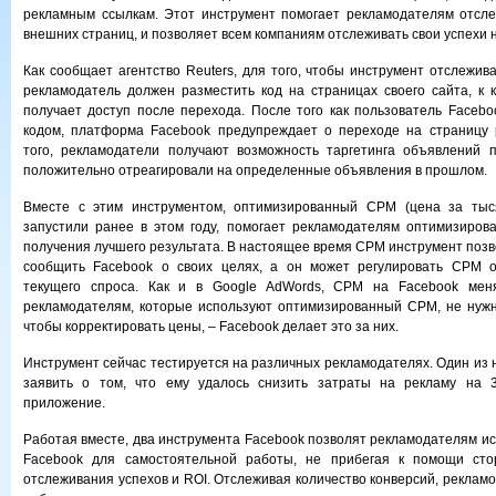
рекламным ссылкам. Этот инструмент помогает рекламодателям отсле
внешних страниц, и позволяет всем компаниям отслеживать свои успехи 
Как сообщает агентство Reuters, для того, чтобы инструмент отслежив
рекламодатель должен разместить код на страницах своего сайта, к 
получает доступ после перехода. После того как пользователь Facebo
кодом, платформа Facebook предупреждает о переходе на страницу 
того, рекламодатели получают возможность таргетинга объявлений п
положительно отреагировали на определенные объявления в прошлом.
Вместе с этим инструментом, оптимизированный CPM (цена за тыся
запустили ранее в этом году, помогает рекламодателям оптимизиров
получения лучшего результата. В настоящее время CPM инструмент поз
сообщить Facebook о своих целях, а он может регулировать CPM 
текущего спроса. Как и в Google AdWords, CPM на Facebook меня
рекламодателям, которые используют оптимизированный CPM, не нужн
чтобы корректировать цены, – Facebook делает это за них.
Инструмент сейчас тестируется на различных рекламодателях. Один из н
заявить о том, что ему удалось снизить затраты на рекламу на 
приложение.
Работая вместе, два инструмента Facebook позволят рекламодателям и
Facebook для самостоятельной работы, не прибегая к помощи сто
отслеживания успехов и ROI. Отслеживая количество конверсий, рекламо