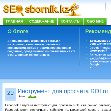
ГЛАВНАЯ
СОДЕРЖАНИЕ
КОНТАКТЫ
ОБО МНЕ
О блоге
Рекомен
Здесь собраны избранные статьи и
Ежеденевное б
обновление No
материалы, написанные опытными
seoшниками, вебмастерами, посвященные
Google Translat
фотографий
созданию, продвижению и монетизации сайта
с регулярным обновлением.
Актуальные ад
WebM AddUrl –
«загона» ваших
Google
Существует воп
ответить даже 
Переводчик Goo
Инструмент для просчета ROI от
20
Автор:
admin
НОЯ
Facebook запустил инструмент для просчета ROI. Уже сейчас реклам
Facebook могут отслеживать действия пользователей соцсети, захо