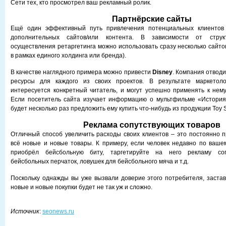
Сети тех, кто просмотрел ваш рекламный ролик.
Партнёрские сайты
Ещё один эффективный путь привлечения потенциальных клиентов 
дополнительных сайтов/или контента. В зависимости от стру
осуществления ретаргетинга можно использовать сразу несколько сайто
в рамках единого холдинга или бренда).
В качестве наглядного примера можно привести
Disney
. Компания отвод
ресурсы для каждого из своих проектов. В результате маркетоло
интересуется конкретный читатель, и могут успешно применять к нему 
Если посетитель сайта изучает информацию о мультфильме «История
будет несколько раз предложить ему купить что-нибудь из продукции Toy S
Реклама сопутствующих товаров
Отличный способ увеличить расходы своих клиентов – это постоянно п
всё новые и новые товары. К примеру, если человек недавно по ваш
приобрёл бейсбольную биту, таргетируйте на него рекламу соп
бейсбольных перчаток, ловушек для бейсбольного мяча и т.д.
Поскольку однажды вы уже вызвали доверие этого потребителя, застав
новые и новые покупки будет не так уж и сложно.
Источник
:
seonews.ru