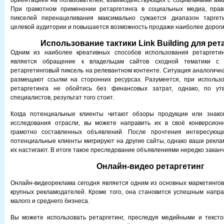
ориентацией на пользователей, взаимодействующих с социальными акка
При грамотном применении ретаргетинга в социальных медиа, пра
пикселей перенацеливания максимально сужается диапазон таргет
целевой аудитории и повышается возможность продажи наиболее дороги
Использование
тактики Link Building для рет
Одним из наиболее креативных способов использования ретаргетин
является обращение к владельцам сайтов сходной тематики с 
ретаргетинговый пиксель на релевантном контенте. Ситуация аналогична
размещают ссылки на сторонних ресурсах. Разумеется, при использо
ретаргетинга не обойтись без финансовых затрат, однако, по ут
специалистов, результат того стоит.
Когда потенциальные клиенты читают обзоры продукции или знако
исследования отрасли, вы можете направить их в своё конверсио
грамотно составленных объявлений. После прочтения интересую
потенциальные клиенты мигрируют на другие сайты, однако ваши рекл
их настигают. В итоге такое преследование объявлениями нередко закан
Онлайн-видео ретаргетинг
Онлайн-видеореклама сегодня является одним из основных маркетингов
крупных рекламодателей. Кроме того, она становится успешным напр
малого и среднего бизнеса.
Вы можете использовать ретаргетинг, преследуя медийными и текст