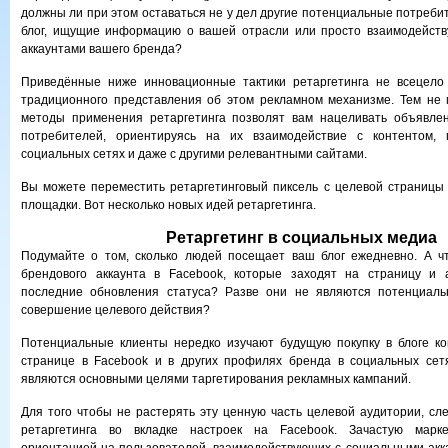
должны ли при этом оставаться не у дел другие потенциальные потреб
блог, ищущие информацию о вашей отрасли или просто взаимодейст
аккаунтами вашего бренда?
Приведённые ниже инновационные тактики ретаргетинга не всецело
традиционного представления об этом рекламном механизме. Тем не 
методы применения ретаргетинга позволят вам нацеливать объявле
потребителей, ориентируясь на их взаимодействие с контентом,
социальных сетях и даже с другими релевантными сайтами.
Вы можете переместить ретаргетинговый пиксель с целевой страницы 
площадки. Вот несколько новых идей ретаргетинга.
Ретаргетинг в социальных медиа
Подумайте о том, сколько людей посещает ваш блог ежедневно. А чт
брендового аккаунта в Facebook, которые заходят на страницу и 
последние обновления статуса? Разве они не являются потенциал
совершение целевого действия?
Потенциальные клиенты нередко изучают будущую покупку в блоге ко
странице в Facebook и в других профилях бренда в социальных сетя
являются основными целями таргетирования рекламных кампаний.
Для того чтобы не растерять эту ценную часть целевой аудитории, сле
ретаргетинга во вкладке настроек на Facebook. Зачастую марке