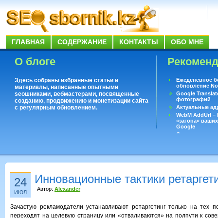
ГЛАВНАЯ
СОДЕРЖАНИЕ
КОНТАКТЫ
ОБО МНЕ
О блоге
Рекомен
Здесь собраны избранные статьи и
Ежеденевное б
обновление No
материалы, написанные опытными
seoшниками, вебмастерами, посвященные
Google Translat
фотографий
созданию, продвижению и монетизации сайта
с регулярным обновлением.
Актуальные ад
WebM AddUrl –
«загона» ваших
Google
Существует воп
ответить даже 
Переводчик Goo
Инновационные тактики ретаргет
24
Автор:
Alexander
ИЮЛ
Зачастую рекламодатели устанавливают ретаргетинг только на тех п
переходят на целевую страницу или «отваливаются» на полпути к сов