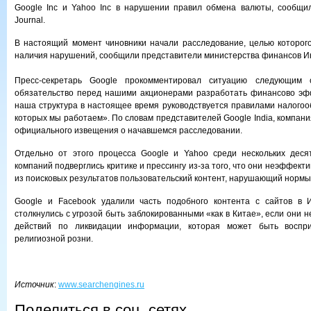
Google Inc и Yahoo Inc в нарушении правил обмена валюты, сообщил
Journal.
В настоящий момент чиновники начали расследование, целью которог
наличия нарушений, сообщили представители министерства финансов И
Пресс-секретарь Google прокомментировал ситуацию следующим
обязательство перед нашими акционерами разработать финансово эфф
наша структура в настоящее время руководствуется правилами налогооб
которых мы работаем». По словам представителей Google India, компани
официального извещения о начавшемся расследовании.
Отдельно от этого процесса Google и Yahoo среди нескольких десят
компаний подверглись критике и прессингу из-за того, что они неэффекти
из поисковых результатов пользовательский контент, нарушающий нормы
Google и Facebook удалили часть подобного контента с сайтов в И
столкнулись с угрозой быть заблокированными «как в Китае», если они 
действий по ликвидации информации, которая может быть воспри
религиозной розни.
Источник
:
www.searchengines.ru
Поделиться в соц. сетях