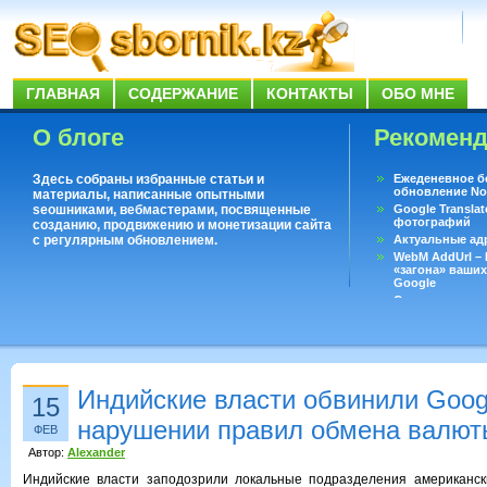
ГЛАВНАЯ
СОДЕРЖАНИЕ
КОНТАКТЫ
ОБО МНЕ
О блоге
Рекомен
Здесь собраны избранные статьи и
Ежеденевное б
обновление No
материалы, написанные опытными
seoшниками, вебмастерами, посвященные
Google Translat
фотографий
созданию, продвижению и монетизации сайта
с регулярным обновлением.
Актуальные ад
WebM AddUrl –
«загона» ваших
Google
Существует воп
ответить даже 
Переводчик Goo
Индийские власти обвинили Googl
15
нарушении правил обмена валют
ФЕВ
Автор:
Alexander
Индийские власти заподозрили локальные подразделения американск