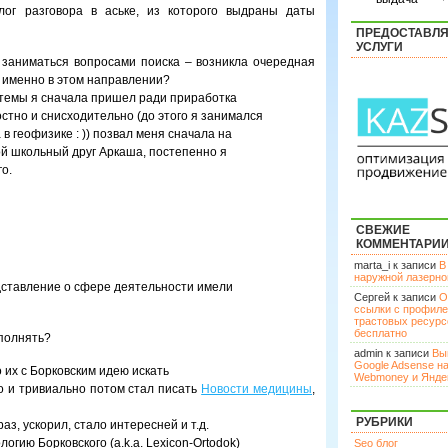
лог разговора в аське, из которого выдраны даты
ПРЕДОСТАВЛ
УСЛУГИ
и заниматься вопросами поиска – возникла очередная
 именно в этом направлении?
истемы я сначала пришел ради приработка
стно и снисходительно (до этого я занимался
 геофизике : )) позвал меня сначала на
ой школьный друг Аркаша, постепенно я
го.
СВЕЖИЕ
КОММЕНТАРИ
marta_i к записи
В
наружной лазерн
редставление о сфере деятельности имели
Сергей к записи
О
ссылки с профил
трастовых ресурс
бесплатно
ыполнять?
admin к записи
Вы
Google Adsense н
о их с Борковским идею искать
Webmoney и Янде
о и тривиально потом стал писать
Новости медицины
,
РУБРИКИ
раз, ускорил, стало интересней и т.д.
гию Борковского (a.k.a. Lexicon-Ortodok)
Seo блог