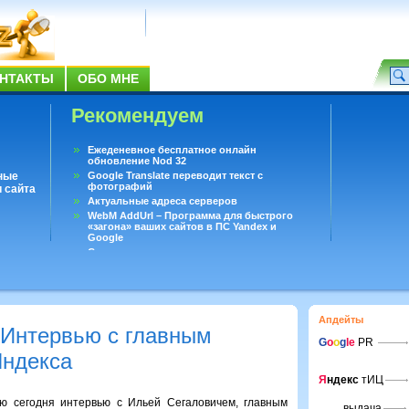
НТАКТЫ
ОБО МНЕ
Рекомендуем
Ежеденевное бесплатное онлайн
обновление Nod 32
ные
Google Translate переводит текст с
фотографий
 сайта
Актуальные адреса серверов
WebM AddUrl – Программа для быстрого
«загона» ваших сайтов в ПС Yandex и
Google
Существует вопросы, на которые не может
ответить даже Google
Переводчик Google для Android
Апдейты
 Интервью с главным
G
o
o
g
le
PR
Яндекса
Я
ндекс
тИЦ
ую сегодня интервью с Ильей Сегаловичем, главным
выдача