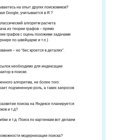
дываетесь на опыт других поисковиков?
я Google, учитывается в Я.?
 классический алгоритм расчета
ача из теории графов – прямо
рии графов с оцень похожими задачами
нире по швейцарке и т.п.)
ания – но “бес кроется в деталях”.
 ссылок необходимо для индексации
актор в поиске.
венного алгоритма, не более того.
рает подчиненную роль, а таких запросов
в развитии поиска на Яндексе планируется
ков и т.д?
ибки и т.д. Поиск по картинкам вот делаем
 возможности модернизации поиска?