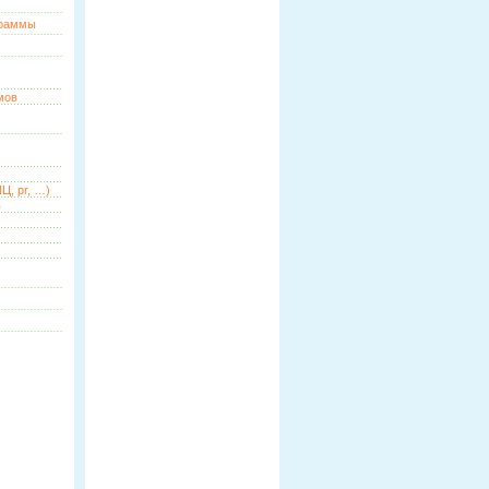
граммы
мов
Ц, pr, …)
ь