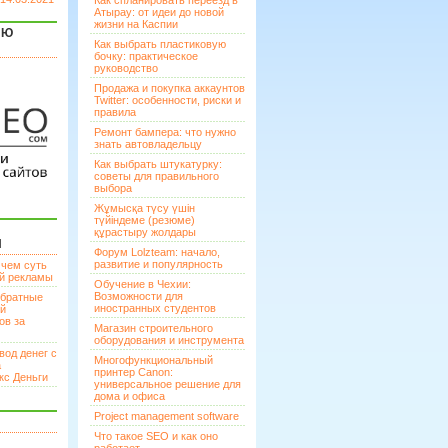
Как спланировать переезд в
Атырау: от идеи до новой
жизни на Каспии
ЯЮ
Как выбрать пластиковую
бочку: практическое
руководство
Продажа и покупка аккаунтов
Twitter: особенности, риски и
правила
Ремонт бампера: что нужно
знать автовладельцу
Как выбрать штукатурку:
советы для правильного
выбора
Жұмысқа түсу үшін
түйіндеме (резюме)
құрастыру жолдары
И
Форум Lolzteam: начало,
развитие и популярность
 чем суть
ой рекламы
Обучение в Чехии:
Возможности для
братные
иностранных студентов
ей
ов за
Магазин строительного
оборудования и инструмента
вод денег с
Многофункциональный
а
принтер Canon:
кс Деньги
универсальное решение для
дома и офиса
Project management software
Что такое SEO и как оно