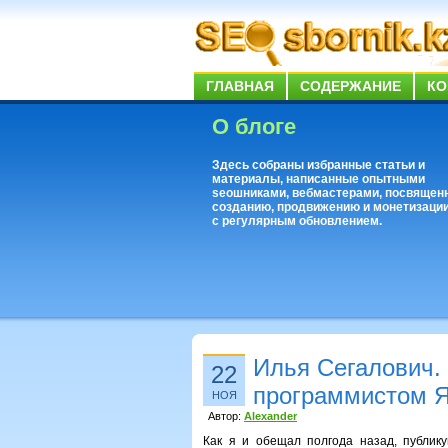
ГЛАВНАЯ
СОДЕРЖАНИЕ
КО
О блоге
Здесь собраны избранные статьи и
материалы, написанные опытными
seoшниками, вебмастерами, посвящен
созданию, продвижению и монетизации
с регулярным обновлением.
Илья Сегалович.
22
программистом 
НОЯ
Автор:
Alexander
Как я и обещал полгода назад, публик