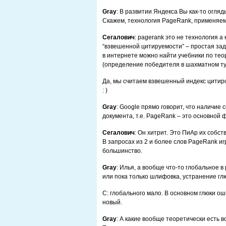
Gray
: В развитии Яндекса Вы как-то огля
Скажем, технология PageRank, применяема
Сегалович
: pagerank это не технология а
“взвешенной цитируемости” – простая зад
в интернете можно найти учебники по тео
(определение победителя в шахматном тур
Да, мы считаем взвешенный индекс цитиров
: )
Gray
: Google прямо говорит, что наличие
документа, т.е. PageRank – это основной ф
Сегалович
: Он хитрит. Это ПиАр их собст
В запросах из 2 и более слов PageRank иг
большинство.
Gray
: Илья, а вообще что-то глобальное 
или пока только шлифовка, устранение глю
C: глобального мало. В основном глюки ош
новый.
Gray
: А какие вообще теоретически есть