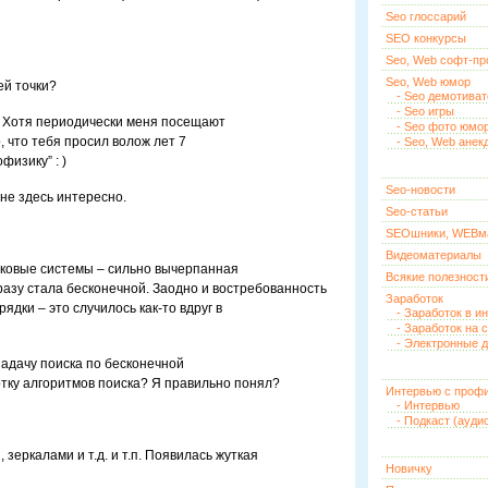
Seo глоссарий
SEO конкурсы
Seo, Web софт-п
Seo, Web юмор
ей точки?
- Seo демотива
- Seo игры
и. Хотя периодически меня посещают
- Seo фото юмо
о, что тебя просил волож лет 7
- Seo, Web анек
физику” : )
Seo-новости
мне здесь интересно.
Seo-статьи
SEOшники, WEBм
Видеоматериалы
исковые системы – сильно вычерпанная
Всякие полезност
сразу стала бесконечной. Заодно и востребованность
Заработок
ядки – это случилось как-то вдруг в
- Заработок в и
- Заработок на 
- Электронные д
 задачу поиска по бесконечной
отку алгоритмов поиска? Я правильно понял?
Интервью с проф
- Интервью
- Подкаст (ауди
зеркалами и т.д. и т.п. Появилась жуткая
Новичку