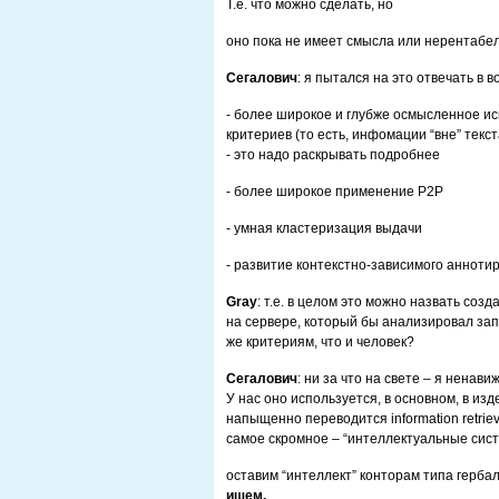
Т.е. что можно сделать, но
оно пока не имеет смысла или нерентабе
Сегалович
: я пытался на это отвечать в 
- более широкое и глубже осмысленное ис
критериев (то есть, инфомации “вне” текс
- это надо раскрывать подробнее
- более широкое применение P2P
- умная кластеризация выдачи
- развитие контекстно-зависимого анноти
Gray
: т.е. в целом это можно назвать соз
на сервере, который бы анализировал зап
же критериям, что и человек?
Сегалович
: ни за что на свете – я ненав
У нас оно используется, в основном, в изд
напыщенно переводится information retriev
самое скромное – “интеллектуальные систе
оставим “интеллект” конторам типа гербал
ищем.