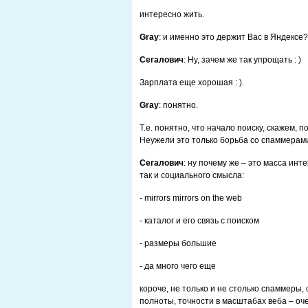
интересно жить.
Gray
: и именно это держит Вас в Яндексе?
Сегалович
: Ну, зачем же так упрощать : )
Зарплата еще хорошая : ).
Gray
: понятно.
Т.е. понятно, что начало поиску, скажем,
Неужели это только борьба со спаммерам
Сегалович
: ну почему же – это масса инт
так и социального смысла:
- mirrors mirrors on the web
- каталог и его связь с поиском
- размеры большие
- да много чего еще
короче, не только и не столько спаммеры,
полноты, точности в масштабах веба – оч