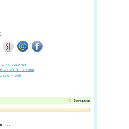
х
полнилось 5 лет
тинг 2010″ – 29 мая
ссылки и софт
Seo-статьи
нтарии.