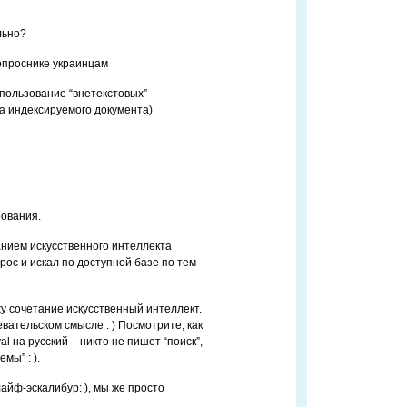
льно?
вопроснике украинцам
пользование “внетекстовых”
та индексируемого документа)
рования.
данием искусственного интеллекта
рос и искал по доступной базе по тем
ижу сочетание искусственный интеллект.
евательском смысле : ) Посмотрите, как
al на русский – никто не пишет “поиск”,
мы” : ).
айф-эскалибур: ), мы же просто