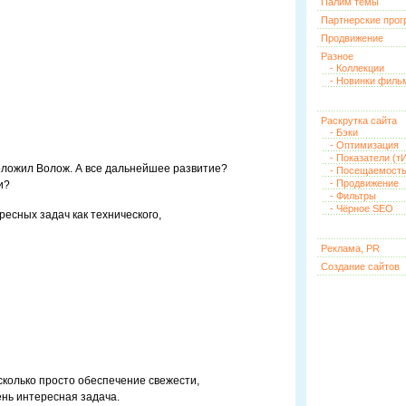
Палим темы
Партнерские про
Продвижение
Разное
- Коллекции
- Новинки филь
Раскрутка сайта
- Бэки
- Оптимизация
- Показатели (тИ
 положил Волож. А все дальнейшее развитие?
- Посещаемост
- Продвижение
и?
- Фильтры
- Чёрное SEO
ересных задач как технического,
Реклама, PR
Создание сайтов
 сколько просто обеспечение свежести,
ень интересная задача.