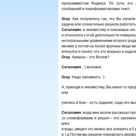
программистом Яндекса. По сути, это 
сообщений и переформатирован текст.
Gray
: Как получилось так, что Вы начал
задача или сознательно решили работать
Сегалович
: в лингвистику и поисковые с
и относился к этой деятельности поверхно
интегральными уравнениями второго рода в
мелкие а потом на более крупные вещи м
втянулся и понял, что это всерьез и надол
Gray
: Аркаша – это Волож?
Сегалович
: : ) воложок
Gray
: Надо запомнить : )
А, приходя в лингвистику, Вы какое-то п
или
учились в бою – есть задание, надо его в
Сегалович
: когда мне волож рассказал пр
со словоформами я решил – это заезжен
влез
в коды, увидел что можно все ускорить в 5 
и т.д Потом мы решили переделать морфоло