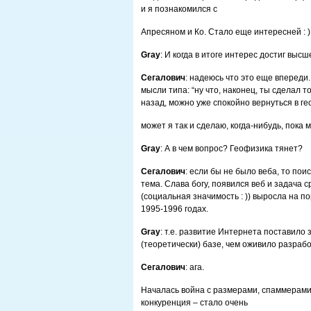
и я познакомился с
Апресяном и Ко. Стало еще интересней : )
Gray
: И когда в итоге интерес достиг высш
Сегалович
: надеюсь что это еще вперед
мысли типа: “ну что, наконец, ты сделал т
назад, можно уже спокойно вернуться в гео
может я так и сделаю, когда-нибудь, пока 
Gray
: А в чем вопрос? Геофизика тянет?
Сегалович
: если бы не было веба, то по
тема. Слава богу, появился веб и задача 
(социальная значимость : )) выросла на пор
1995-1996 годах.
Gray
: т.е. развитие Интернета поставило
(теоретически) базе, чем оживило разраб
Сегалович
: ага.
Началась война с размерами, спаммерами, 
конкуренция – стало очень