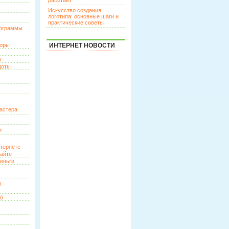
работает
Искусство создания
логотипа: основные шаги и
практические советы
рограммы
торы
ИНТЕРНЕТ НОВОСТИ
р
доты
астера
и
нтернете
сайте
еньги
и
о)