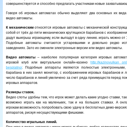
совершенствуется и способно предлагать участникам новые захватываю
Говоря об игровых автоматах обычно выделяют два основных их вида
видео автоматы.
К механическим
относятся игровые автоматы с механической конструкц
собой от трёх до пяти механических крутящихся барабанов с изображен
дадут выигрыш играющему, если выпадут в одну линию. играть можно от 
Подобные автоматы считаются устаревшими и довольно редко исп
заведениях. Зато их сменили электронные версии или видео автоматы.
Видео автоматы
– наиболее популярная категория игровых автомат
игровой клуб или виртуальное онлайн-казино
http://kazinovulkan on
besplatno/
. Подобные аппараты являются полностью электронными,
барабана в них занял монитор, с изображением игровых барабанов и л
число барабанов и линий увеличено за счет ряда преимуществ перед по
игровых аппаратов.
Размеры ставок.
Видео слоты удобны тем, что игрок может делать какие угодно ставки, та
возможно играть как на маленьких, так и на больших ставках. А онл
игрокам возможность попробовать свою удачу в бесплатных демо-версия
аппаратов, рискуя несуществующими фишками.
Количество игральных линий.