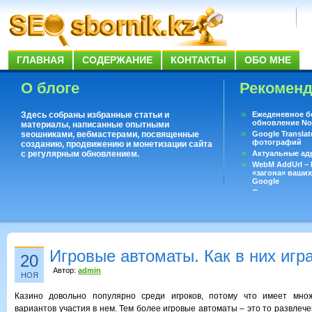
ГЛАВНАЯ
СОДЕРЖАНИЕ
КОНТАКТЫ
ОБО МНЕ
О блоге
Рекомен
Здесь собраны избранные статьи и
Ежеденевное б
обновление No
материалы, написанные опытными
seoшниками, вебмастерами, посвященные
Google Translat
фотографий
созданию, продвижению и монетизации сайта
с регулярным обновлением.
Актуальные ад
WebM AddUrl –
«загона» ваших
Google
Существует воп
ответить даже 
Переводчик Goo
Игровые автоматы. Как в них игр
20
Автор:
admin
НОЯ
Казино довольно популярно среди игроков, потому что имеет мно
вариантов участия в нем. Тем более игровые автоматы – это то развлече