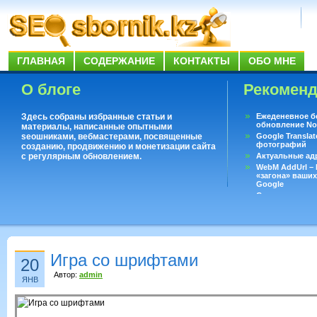
ГЛАВНАЯ
СОДЕРЖАНИЕ
КОНТАКТЫ
ОБО МНЕ
О блоге
Рекомен
Здесь собраны избранные статьи и
Ежеденевное б
обновление No
материалы, написанные опытными
seoшниками, вебмастерами, посвященные
Google Translat
фотографий
созданию, продвижению и монетизации сайта
с регулярным обновлением.
Актуальные ад
WebM AddUrl –
«загона» ваших
Google
Существует воп
ответить даже 
Переводчик Goo
Игра со шрифтами
20
Автор:
admin
ЯНВ