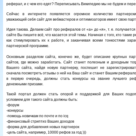
реферал, и с чем его едят? Переписывать Википедию мы не будем и перей
Сейчас в интернете появляется огромное количество партнерск
уважающий себя сайт для вебмастеров и оптимизаторов имеет свою парт
Идея такова. Делаем сайт про рефералов от «а» до «я», т. е. получаетс
сайте Вы пишите всё, что касается этой темы. Начиная с того, кто такие р
как стимулировать их к работе, и заканчивая всеми тонкостями зар
партнерской программе.
Основным разделом сайта, конечно же, будет описание крупных пар
сайтов, где можно заработать. Сайт станет полезным и доходным тогд
Вашего сайта, найдя новую партнерку, поспешит не зарегистрироват
сначала посмотреть отзывы о ней на Ваш сайт и станет Вашим реферало
в первую очередь, должны стать конкурсы на звание лучшего ре
денежными призами.
Такой портал должен стать опорой и поддержкой для Ваших подоп
условием для такого сайта должны быть:
-форум
-конкурсы
-помощь новичкам по почте и по icq
-финансовый стриптиз Ваших доходов
-форма для добавления новых партнерок
-цель сайта, например, 10000 рефов за год )))