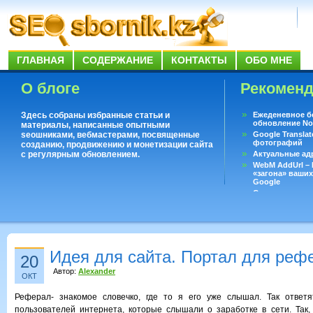
ГЛАВНАЯ
СОДЕРЖАНИЕ
КОНТАКТЫ
ОБО МНЕ
О блоге
Рекомен
Здесь собраны избранные статьи и
Ежеденевное б
обновление No
материалы, написанные опытными
seoшниками, вебмастерами, посвященные
Google Translat
фотографий
созданию, продвижению и монетизации сайта
с регулярным обновлением.
Актуальные ад
WebM AddUrl –
«загона» ваших
Google
Существует воп
ответить даже 
Переводчик Goo
Идея для сайта. Портал для реф
20
Автор:
Alexander
ОКТ
Реферал- знакомое словечко, где то я его уже слышал. Так ответ
пользователей интернета, которые слышали о заработке в сети. Так, 