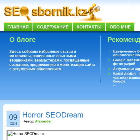
ГЛАВНАЯ
СОДЕРЖАНИЕ
КОНТАКТЫ
ОБО МНЕ
О блоге
Рекомен
Здесь собраны избранные статьи и
Ежеденевное б
обновление No
материалы, написанные опытными
seoшниками, вебмастерами, посвященные
Google Translat
фотографий
созданию, продвижению и монетизации сайта
с регулярным обновлением.
Актуальные ад
WebM AddUrl –
«загона» ваших
Google
Существует воп
ответить даже 
Переводчик Goo
Horror SEODream
09
Автор:
Alexander
СЕН