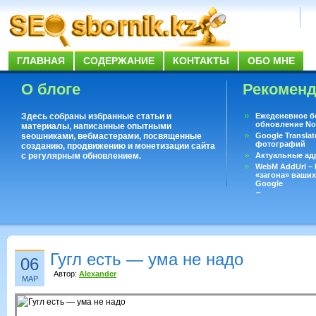
ГЛАВНАЯ
СОДЕРЖАНИЕ
КОНТАКТЫ
ОБО МНЕ
О блоге
Рекомен
Здесь собраны избранные статьи и
Ежеденевное б
обновление No
материалы, написанные опытными
seoшниками, вебмастерами, посвященные
Google Translat
фотографий
созданию, продвижению и монетизации сайта
с регулярным обновлением.
Актуальные ад
WebM AddUrl –
«загона» ваших
Google
Существует воп
ответить даже 
Переводчик Goo
Гугл есть — ума не надо
06
Автор:
Alexander
МАР