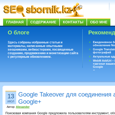
ГЛАВНАЯ
СОДЕРЖАНИЕ
КОНТАКТЫ
ОБО МНЕ
О блоге
Рекомен
Здесь собраны избранные статьи и
Ежеденевное б
обновление No
материалы, написанные опытными
seoшниками, вебмастерами, посвященные
Google Translat
фотографий
созданию, продвижению и монетизации сайта
с регулярным обновлением.
Актуальные ад
WebM AddUrl –
«загона» ваших
Google
Существует воп
ответить даже 
Переводчик Goo
Google Takeover для соединения 
13
Google+
ИЮЛ
Автор:
Alexander
Поисковая компания Google предложила пользователям инструмент, о