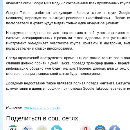
аккаунтов сети Google Plus в один с сохранением всех привязанных круго
Google Takeout работает следующим образом: связи и круги Google
(«source») переводятся в аккаунт-реципиент («destination») . После 
пользователи в кругах будут видеть только один аккаунт-реципиент.
Инструмент предназначен для всех пользователей, у которых имеется 
системе, ассоциированных с разными e-mail адресами или учетными 
Инструмент объединяет участников кругов, контакты и настройки, вк
пользователей и список игнорирования.
Среди ограничений инструмента: применять его можно только раз в пол
слияния должно пройти 7 дней. Также, проведя трансфер данных, вернут
информацию обратно уже будет нельзя. Перенос данных длится около 
многие операции с социальной сетью будут недоступны.
Досадным недостатком также является полная потеря контента аккаунта
комментарии и данные профиля при помощи Google Takeout перенести н
Источник
:
www.searchengines.ru
Поделиться в соц. сетях