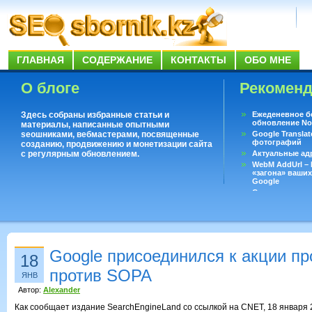
ГЛАВНАЯ
СОДЕРЖАНИЕ
КОНТАКТЫ
ОБО МНЕ
О блоге
Рекомен
Здесь собраны избранные статьи и
Ежеденевное б
обновление No
материалы, написанные опытными
seoшниками, вебмастерами, посвященные
Google Translat
фотографий
созданию, продвижению и монетизации сайта
с регулярным обновлением.
Актуальные ад
WebM AddUrl –
«загона» ваших
Google
Существует воп
ответить даже 
Переводчик Goo
Google присоединился к акции пр
18
против SOPA
ЯНВ
Автор:
Alexander
Как сообщает издание SearchEngineLand со ссылкой на CNET, 18 января 2