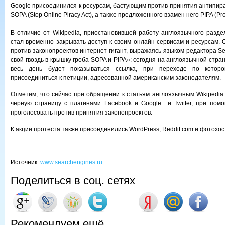
Google присоединился к ресурсам, бастующим против принятия антипира
SOPA (Stop Online Piracy Act), а также предложенного взамен него PIPA (Prote
В отличие от Wikipedia, приостановившей работу англоязычного раздел
стал временно закрывать доступ к своим онлайн-сервисам и ресурсам. 
против законопроектов интернет-гигант, выражаясь языком редактора S
свой гвоздь в крышку гроба SOPA и PIPA»: сегодня на англоязычной стра
весь день будет показываться ссылка, при переходе по которо
присоединиться к петиции, адресованной американским законодателям.
Отметим, что сейчас при обращении к статьям англоязычным Wikipedia
черную страницу с плагинами Facebook и Google+ и Twitter, при пом
проголосовать против принятия законопроектов.
К акции протеста также присоединились WordPress, Reddit.com и фотохост
Источник:
www.searchengines.ru
Поделиться в соц. сетях
Рекомендуем ещё