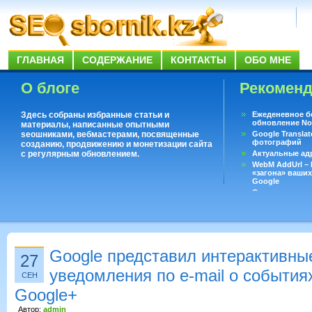
ГЛАВНАЯ
СОДЕРЖАНИЕ
КОНТАКТЫ
ОБО МНЕ
О блоге
Рекомен
Здесь собраны избранные статьи и
Ежеденевное б
обновление No
материалы, написанные опытными
seoшниками, вебмастерами, посвященные
Google Translat
фотографий
созданию, продвижению и монетизации сайта
с регулярным обновлением.
Актуальные ад
WebM AddUrl –
«загона» ваших
Google
Существует воп
ответить даже 
Переводчик Goo
Google представил интерактивны
27
уведомления по e-mail о события
СЕН
Google+
Автор:
admin