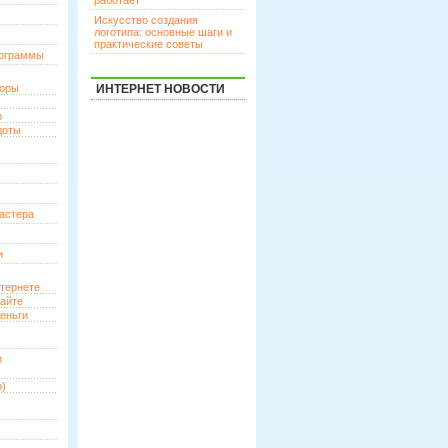
работает
Искусство создания
логотипа: основные шаги и
практические советы
рограммы
торы
ИНТЕРНЕТ НОВОСТИ
р
доты
астера
и
нтернете
сайте
еньги
и
о)