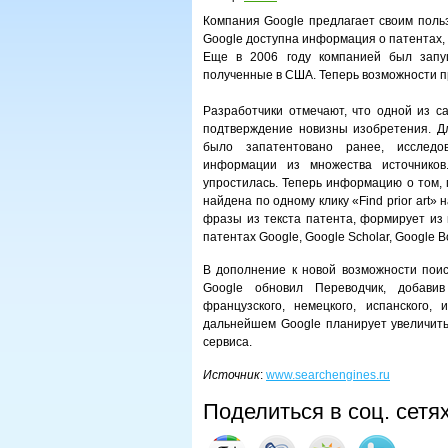
Компания Google предлагает своим польз
Google доступна информация о патентах,
Еще в 2006 году компанией был запущ
полученные в США. Теперь возможности 
Разработчики отмечают, что одной из с
подтверждение новизны изобретения. Дл
было запатентовано ранее, исследо
информации из множества источников.
упростилась. Теперь информацию о том, 
найдена по одному клику «Find prior art
фразы из текста патента, формирует из 
патентах Google, Google Scholar, Google Bo
В дополнение к новой возможности поис
Google обновил Переводчик, добавив
французского, немецкого, испанского, 
дальнейшем Google планирует увеличить
сервиса.
Источник
:
www.searchengines.ru
Поделиться в соц. сетя