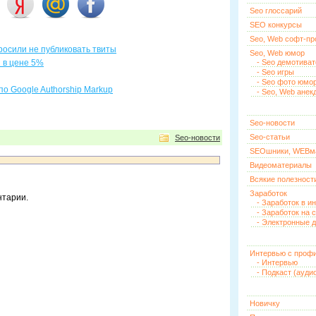
Seo глоссарий
SEO конкурсы
Seo, Web софт-п
осили не публиковать твиты
Seo, Web юмор
 в цене 5%
- Seo демотива
- Seo игры
- Seo фото юмо
по Google Authorship Markup
- Seo, Web анек
Seo-новости
Seo-статьи
Seo-новости
SEOшники, WEBм
Видеоматериалы
Всякие полезност
Заработок
нтарии.
- Заработок в и
- Заработок на 
- Электронные д
Интервью с проф
- Интервью
- Подкаст (ауди
Новичку