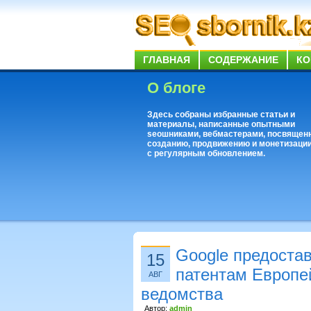
ГЛАВНАЯ
СОДЕРЖАНИЕ
КО
О блоге
Здесь собраны избранные статьи и
материалы, написанные опытными
seoшниками, вебмастерами, посвящен
созданию, продвижению и монетизации
с регулярным обновлением.
Google предостав
15
патентам Европей
АВГ
ведомства
Автор:
admin