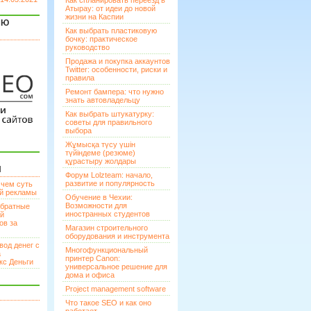
Как спланировать переезд в
Атырау: от идеи до новой
жизни на Каспии
ЯЮ
Как выбрать пластиковую
бочку: практическое
руководство
Продажа и покупка аккаунтов
Twitter: особенности, риски и
правила
Ремонт бампера: что нужно
знать автовладельцу
Как выбрать штукатурку:
советы для правильного
выбора
Жұмысқа түсу үшін
түйіндеме (резюме)
құрастыру жолдары
И
Форум Lolzteam: начало,
развитие и популярность
 чем суть
ой рекламы
Обучение в Чехии:
Возможности для
братные
иностранных студентов
ей
ов за
Магазин строительного
оборудования и инструмента
вод денег с
Многофункциональный
а
принтер Canon:
кс Деньги
универсальное решение для
дома и офиса
Project management software
Что такое SEO и как оно