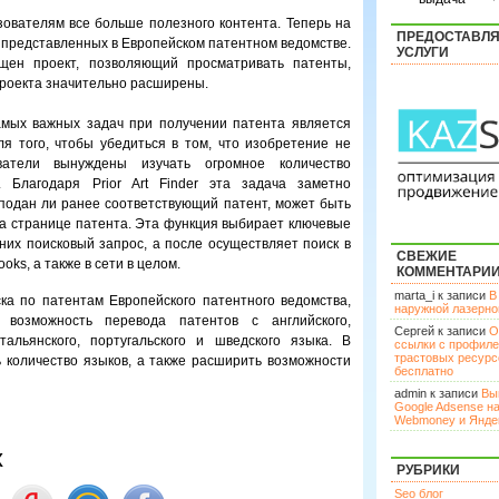
ователям все больше полезного контента. Теперь на
ПРЕДОСТАВЛ
 представленных в Европейском патентном ведомстве.
УСЛУГИ
ен проект, позволяющий просматривать патенты,
проекта значительно расширены.
амых важных задач при получении патента является
я того, чтобы убедиться в том, что изобретение не
ватели вынуждены изучать огромное количество
 Благодаря Prior Art Finder эта задача заметно
подан ли ранее соответствующий патент, может быть
» на странице патента. Эта функция выбирает ключевые
них поисковый запрос, а после осуществляет поиск в
СВЕЖИЕ
oks, а также в сети в целом.
КОММЕНТАРИ
marta_i к записи
В
ка по патентам Европейского патентного ведомства,
наружной лазерн
 возможность перевода патентов с английского,
Сергей к записи
О
итальянского, португальского и шведского языка. В
ссылки с профил
трастовых ресурс
 количество языков, а также расширить возможности
бесплатно
admin к записи
Вы
Google Adsense н
Webmoney и Янде
х
РУБРИКИ
Seo блог