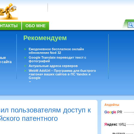
НТАКТЫ
ОБО МНЕ
Рекомендуем
Ежеденевное бесплатное онлайн
обновление Nod 32
ные
Google Translate переводит текст с
фотографий
 сайта
Актуальные адреса серверов
WebM AddUrl – Программа для быстрого
«загона» ваших сайтов в ПС Yandex и
Google
Существует вопросы, на которые не может
ответить даже Google
Переводчик Google для Android
Апдейты
ил пользователям доступ к
G
o
o
g
le
PR
ского патентного
Я
ндекс
тИЦ
выдача