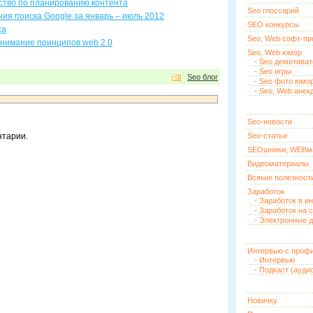
тво по планированию контента
Seo глоссарий
я поиска Google за январь – июль 2012
SEO конкурсы
са
Seo, Web софт-п
онимание принципов web 2.0
Seo, Web юмор
- Seo демотива
- Seo игры
Seo блог
- Seo фото юмо
- Seo, Web анек
Seo-новости
нтарии.
Seo-статьи
SEOшники, WEBм
Видеоматериалы
Всякие полезност
Заработок
- Заработок в и
- Заработок на 
- Электронные д
Интервью с проф
- Интервью
- Подкаст (ауди
Новичку