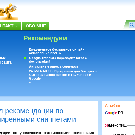
НТАКТЫ
ОБО МНЕ
Рекомендуем
Ежеденевное бесплатное онлайн
обновление Nod 32
ные
Google Translate переводит текст с
фотографий
 сайта
Актуальные адреса серверов
WebM AddUrl – Программа для быстрого
«загона» ваших сайтов в ПС Yandex и
Google
Существует вопросы, на которые не может
ответить даже Google
Переводчик Google для Android
Апдейты
л рекомендации по
G
o
o
g
le
PR
ширенными сниппетами
Я
ндекс
тИЦ
ндации по управлению расширенными сниппетами.
выдача