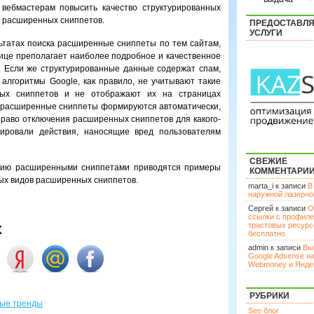
вебмастерам повысить качество структурированных
 расширенных сниппетов.
ПРЕДОСТАВЛ
УСЛУГИ
ьтатах поиска расширенные сниппеты по тем сайтам,
нице преполагает наиболее подробное и качественное
. Если же структурированные данные содержат спам,
алгоритмы Google, как правило, не учитывают такие
ых сниппетов и не отображают их на страницах
то расширенные сниппеты формируются автоматически,
раво отключения расширенных сниппетов для какого-
сировали действия, наносящие вред пользователям
СВЕЖИЕ
ению расширенными сниппетами приводятся примеры
КОММЕНТАРИ
ых видов расширенных сниппетов.
marta_i к записи
В
наружной лазерн
Сергей к записи
О
ссылки с профил
х
трастовых ресурс
бесплатно
admin к записи
Вы
Google Adsense н
Webmoney и Янде
РУБРИКИ
вые тренды
Seo блог