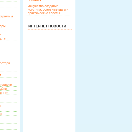
работает
Искусство создания
логотипа: основные шаги и
практические советы
рограммы
торы
ИНТЕРНЕТ НОВОСТИ
р
доты
астера
и
нтернете
сайте
еньги
и
о)