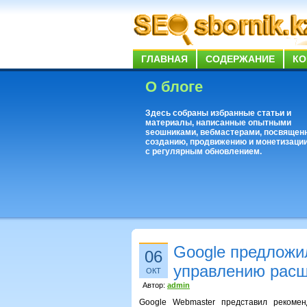
ГЛАВНАЯ
СОДЕРЖАНИЕ
КО
О блоге
Здесь собраны избранные статьи и
материалы, написанные опытными
seoшниками, вебмастерами, посвящен
созданию, продвижению и монетизации
с регулярным обновлением.
Google предложи
06
управлению рас
ОКТ
Автор:
admin
Google Webmaster представил рекоме