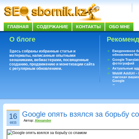
ГЛАВНАЯ
СОДЕРЖАНИЕ
КОНТАКТЫ
ОБО МНЕ
О блоге
Рекомен
Здесь собраны избранные статьи и
Ежеденевное б
обновление No
материалы, написанные опытными
seoшниками, вебмастерами, посвященные
Google Translat
фотографий
созданию, продвижению и монетизации сайта
с регулярным обновлением.
Актуальные ад
WebM AddUrl –
«загона» ваших
Google
Существует воп
ответить даже 
Переводчик Goo
Google опять взялся за борьбу с
16
Автор:
Alexander
ФЕВ