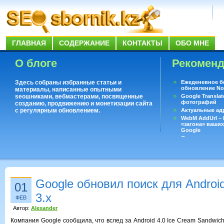
ГЛАВНАЯ
СОДЕРЖАНИЕ
КОНТАКТЫ
ОБО МНЕ
О блоге
Рекомен
Здесь собраны избранные статьи и
Ежеденевное б
обновление No
материалы, написанные опытными
seoшниками, вебмастерами, посвященные
Google Translat
фотографий
созданию, продвижению и монетизации сайта
с регулярным обновлением.
Актуальные ад
WebM AddUrl –
«загона» ваших
Google
Существует воп
ответить даже 
Переводчик Goo
Google обновил поиск для Android 
01
3.х
ФЕВ
Автор:
Alexander
Компания Google сообщила, что вслед за Android 4.0 Ice Cream Sandwic