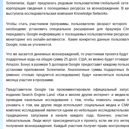
Screenwise, будет предлагать рядовым пользователям глобальной сети
корпорации сведения о посещаемых ресурсах за вознаграждение. В ка
выступила исследовательская компания Knowledge Networks.
Чтобы стать участником программы, пользователю (возраст которого
необходимо установить специальное расширение для браузера Chr
передавать Google информацию о посещаемых пользователем ресурсах,
мониторинг его онлайн-активности. Какие конкретно данные пользоват
Google, пока не уточняется.
Что же касается денежных вознаграждений, то участникам проекта буду
подарочные коды на общую сумму 25 долл. США; их можно будет отовари
Amazon. Бонус в размере 5 долларов Google предоставит каждому польз
установки приложения Screenwise. Аналогичные суммы подарочных бо
(именно столько продлится исследование) будут начисляться пользо
месяца участия в программе.
Представители Google так прокомментировали официальный запуск
изданию Search Engine Land: «Как и многие другие интернет- и медиа-
проводим панельные исследования с тем, чтобы помогать нашим п
узнавать о том, как другие люди используют социальные медиа и СМ
комплекс исследований является одним из небольших исследовательских
традиционно запускаем в начале каждого года. Конечно, участи
обязательным. Люди могут присоединиться к проекту, если им это инте
получения вознаграждения. Каждый участник получит право контролиров