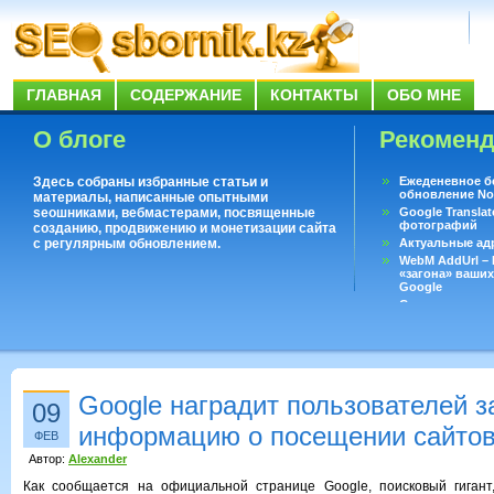
ГЛАВНАЯ
СОДЕРЖАНИЕ
КОНТАКТЫ
ОБО МНЕ
О блоге
Рекомен
Здесь собраны избранные статьи и
Ежеденевное б
обновление No
материалы, написанные опытными
seoшниками, вебмастерами, посвященные
Google Translat
фотографий
созданию, продвижению и монетизации сайта
с регулярным обновлением.
Актуальные ад
WebM AddUrl –
«загона» ваших
Google
Существует воп
ответить даже 
Переводчик Goo
Google наградит пользователей з
09
информацию о посещении сайто
ФЕВ
Автор:
Alexander
Как сообщается на официальной странице Google, поисковый гигант