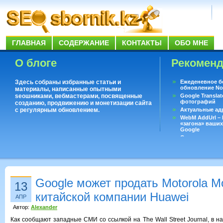
ГЛАВНАЯ
СОДЕРЖАНИЕ
КОНТАКТЫ
ОБО МНЕ
О блоге
Рекомен
Здесь собраны избранные статьи и
Ежеденевное б
обновление No
материалы, написанные опытными
seoшниками, вебмастерами, посвященные
Google Translat
фотографий
созданию, продвижению и монетизации сайта
с регулярным обновлением.
Актуальные ад
WebM AddUrl –
«загона» ваших
Google
Существует воп
ответить даже 
Переводчик Goo
Google может продать Motorola Mob
13
китайской компании Huawei
АПР
Автор:
Alexander
Как сообщают западные СМИ со ссылкой на The Wall Street Journal, в 