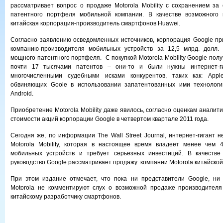
рассматривает вопрос о продаже Motorola Mobility с сохранением за
патентного портфеля мобильной компании. В качестве возможного 
китайская корпорация-производитель смартфонов Huawei.
Согласно заявлению осведомленных источников, корпорация Google п
компанию-производителя мобильных устройств за 12,5 млрд. долл
мощного патентного портфеля. С покупкой Motorola Mobility Google пол
почти 17 тысячами патентов – они-то и были нужны интернет-г
многочисленными судебными исками конкурентов, таких как: Apple,
обвиняющих Goole в использовании запатентованных ими технолог
Android.
Приобретение Motorola Mobility даже явилось, согласно оценкам аналит
стоимости акций корпорации Google в четвертом квартале 2011 года.
Сегодня же, по информации The Wall Street Journal, интернет-гигант 
Motorola Mobility, которая в настоящее время владеет менее чем 
мобильных устройств и требует серьезных инвестиций. В качестве
руководство Google рассматривает продажу компании Motorolа китайской
При этом издание отмечает, что пока ни представители Google, ни 
Motorola не комментируют слух о возможной продаже производителя
китайскому разработчику смартфонов.