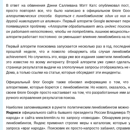
В ответ на обвинения Дэнни Салливана Мэтт Катс опубликовал пост,
просто повторял все, что было написано в официальном блоге Goo
алгоритмических способа бороться с линкбомбингом: один из них н
другой нивелирует их влияние».
Первый алгоритм Google включает пери
появившуюся проблему.
«Алгоритм обрабатывает весь индекс поиско
он работает непостоянно, чтобы не потреблять лишнюю мощность»
алгоритм работает постоянно: он уменьшает влияние линкбомбинга на по
Первый алгоритм поисковика запускается несколько раз в год, последни
прошлой неделе, что и помогло обнаружить оба случая линкбомбинга
achievement. Но случилось это, когда уже все издания заметили линкбом
это известие по всему интернету. Второй алгоритм уже сумел сделать
странице результатов выдачи на злополучные запросы отображались не 
Дома, а только ссылки на статьи, которые обсуждают эти инциденты.
Официальный блог Google также обновил информацию о том, что 
алгоритмами, которые борются с линкбомбингом. Но нового, оказалось, н
своем блоге Google просто настаивает на том, что разработанные ими 
ручного исправления результатов поиска.
Наиболее запомнившимся в рунете политическим линкбомбингом можно 
Яндексе
официального сайта бывшего президента России Владимира Пу
народа» и сайта www.kremlin.ru по запросу «говнодав». Обнаружив резу
линкбомбингов, Яндекс применил строгие меры к каталогам, которые у
запроса «враг народа». Поисковик их просто-напросто забанил, справи