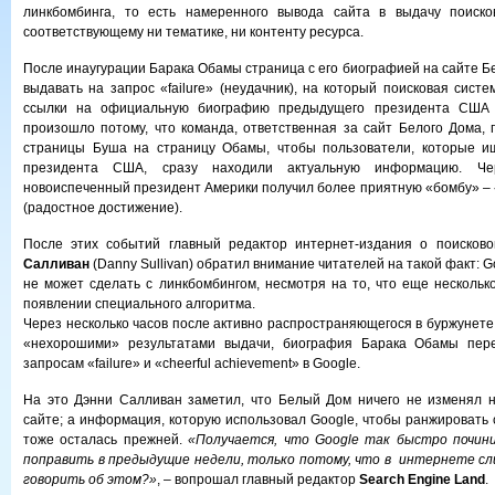
линкбомбинга, то есть намеренного вывода сайта в выдачу поиск
соответствующему ни тематике, ни контенту ресурса.
После инаугурации Барака Обамы страница с его биографией на сайте Б
выдавать на запрос «failure» (неудачник), на который поисковая сист
ссылки на официальную биографию предыдущего президента СШ
произошло потому, что команда, ответственная за сайт Белого Дома, 
страницы Буша на страницу Обамы, чтобы пользователи, которые и
президента США, сразу находили актуальную информацию. Че
новоиспеченный президент Америки получил более приятную «бомбу» –
(радостное достижение).
После этих событий главный редактор интернет-издания о поисков
Салливан
(Danny Sullivan) обратил внимание читателей на такой факт: G
не может сделать с линкбомбингом, несмотря на то, что еще нескольк
появлении специального алгоритма.
Через несколько часов после активно распространяющегося в буржунете
«нехорошими» результатами выдачи, биография Барака Обамы пере
запросам «failure» и «cheerful achievement» в Google.
На это Дэнни Салливан заметил, что Белый Дом ничего не изменял 
сайте; а информация, которую использовал Google, чтобы ранжировать
тоже осталась прежней.
«Получается, что Google так быстро почини
поправить в предыдущие недели, только потому, что в интернете сл
говорить об этом?»
, – вопрошал главный редактор
Search Engine Land
.