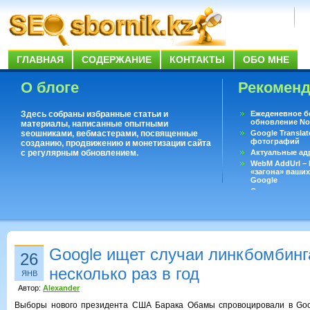
ГЛАВНАЯ
СОДЕРЖАНИЕ
КОНТАКТЫ
ОБО МНЕ
О блоге
Рекомен
Здесь собраны избранные статьи и
Ежеденевное б
обновление No
материалы, написанные опытными
seoшниками, вебмастерами, посвященные
Google Translat
фотографий
созданию, продвижению и монетизации сайта
с регулярным обновлением.
Актуальные ад
WebM AddUrl –
«загона» ваших
Google
Существует воп
ответить даже 
Переводчик Goo
Google ищет случаи линкбомбин
26
несколько раз в год
ЯНВ
Автор:
Alexander
Выборы нового президента США Барака Обамы спровоцировали в Goog