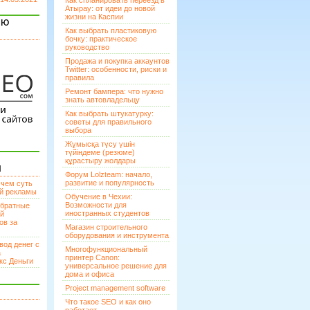
Как спланировать переезд в
Атырау: от идеи до новой
жизни на Каспии
ЯЮ
Как выбрать пластиковую
бочку: практическое
руководство
Продажа и покупка аккаунтов
Twitter: особенности, риски и
правила
Ремонт бампера: что нужно
знать автовладельцу
Как выбрать штукатурку:
советы для правильного
выбора
Жұмысқа түсу үшін
түйіндеме (резюме)
құрастыру жолдары
И
Форум Lolzteam: начало,
развитие и популярность
 чем суть
ой рекламы
Обучение в Чехии:
Возможности для
братные
иностранных студентов
ей
ов за
Магазин строительного
оборудования и инструмента
вод денег с
Многофункциональный
а
принтер Canon:
кс Деньги
универсальное решение для
дома и офиса
Project management software
Что такое SEO и как оно