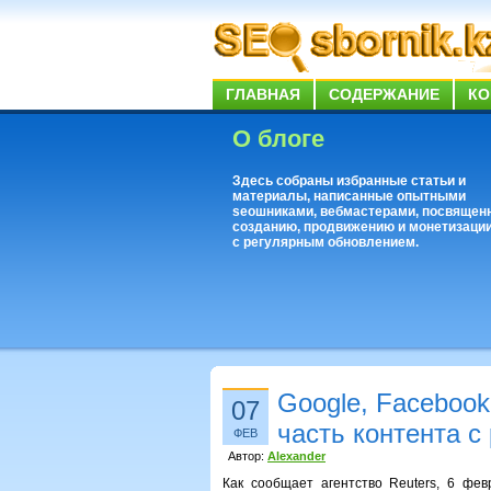
ГЛАВНАЯ
СОДЕРЖАНИЕ
КО
О блоге
Здесь собраны избранные статьи и
материалы, написанные опытными
seoшниками, вебмастерами, посвящен
созданию, продвижению и монетизации
с регулярным обновлением.
Google, Facebook
07
часть контента с
ФЕВ
Автор:
Alexander
Как сообщает агентство Reuters, 6 фев