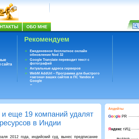
НТАКТЫ
ОБО МНЕ
Рекомендуем
Ежеденевное бесплатное онлайн
обновление Nod 32
ные
Google Translate переводит текст с
фотографий
 сайта
Актуальные адреса серверов
WebM AddUrl – Программа для быстрого
«загона» ваших сайтов в ПС Yandex и
Google
Существует вопросы, на которые не может
ответить даже Google
Переводчик Google для Android
Апдейты
 и еще 19 компаний удалят
G
o
o
g
le
PR
 ресурсов в Индии
Я
ндекс
тИЦ
раля 2012 года, индийский суд, вынес предписание
выдача