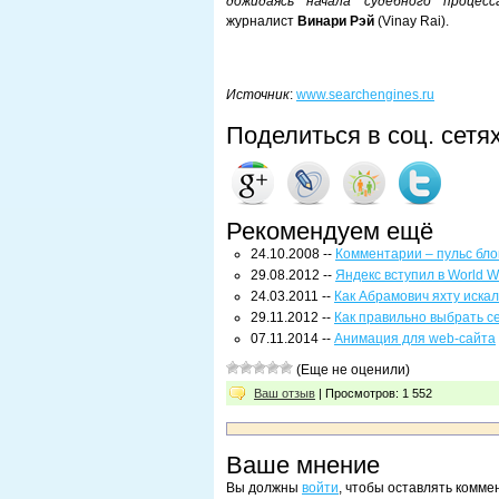
дожидаясь начала судебного процесс
журналист
Винари Рэй
(Vinay Rai).
Источник
:
www.searchengines.ru
Поделиться в соц. сетя
Рекомендуем ещё
24.10.2008 --
Комментарии – пульс бло
29.08.2012 --
Яндекс вступил в World 
24.03.2011 --
Как Абрамович яхту искал
29.11.2012 --
Как правильно выбрать с
07.11.2014 --
Анимация для web-сайта
(Еще не оценили)
Ваш отзыв
| Просмотров: 1 552
Ваше мнение
Вы должны
войти
, чтобы оставлять комме