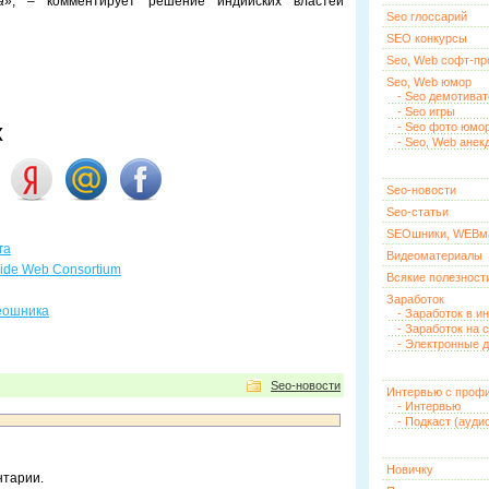
а
», – комментирует решение индийских властей
Seo глоссарий
SEO конкурсы
Seo, Web софт-п
Seo, Web юмор
- Seo демотива
- Seo игры
х
- Seo фото юмо
- Seo, Web анек
Seo-новости
Seo-статьи
SEOшники, WEBм
га
Видеоматериалы
Wide Web Consortium
Всякие полезност
Заработок
еошника
- Заработок в и
- Заработок на 
- Электронные д
Seo-новости
Интервью с проф
- Интервью
- Подкаст (ауди
Новичку
нтарии.