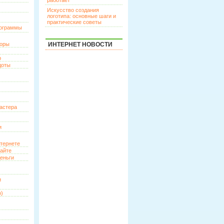
работает
Искусство создания
логотипа: основные шаги и
практические советы
рограммы
торы
ИНТЕРНЕТ НОВОСТИ
р
доты
астера
и
нтернете
сайте
еньги
и
о)