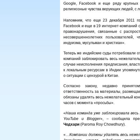
Google, Facebook и еще ряду крупных 
религиозные чувства верующих людей, с л
Напомним, что еще 23 декабря 2011 го
Facebook и еще в 19 интернет-компаний 
правонарушения, связанные с распрос
несовершеннолетних пользователей, ч
индуизма, мусульман и христиан».
Теперь же индийские суды потребовали от 
компаний заблокировать весь нежелатель
случае неисполнения предписания, власт
к локальным ресурсам в Индии упомянут
о ситуации с цензурой в Китае.
Согласно закону, недавно принято
ответственность за материалы, размещае
обязаны удалять весь нежелательный кон
часов с момента «просьбы».
«
Наша команда уже заблокировала весь
YouTube и Blogger
», – сообщила пре
Чодхари
(Paroma Roy Chowdhury).
«…
Компании должны удалять весь нежел