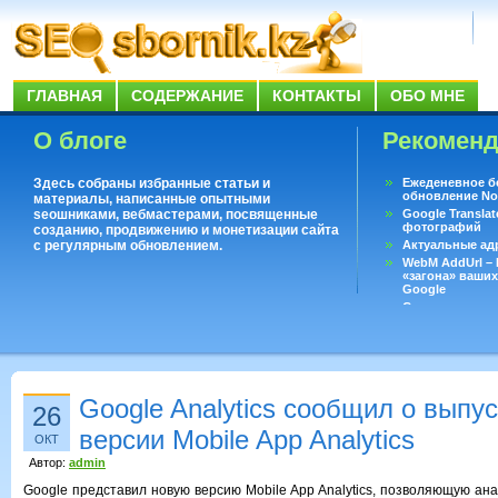
ГЛАВНАЯ
СОДЕРЖАНИЕ
КОНТАКТЫ
ОБО МНЕ
О блоге
Рекомен
Здесь собраны избранные статьи и
Ежеденевное б
обновление No
материалы, написанные опытными
seoшниками, вебмастерами, посвященные
Google Translat
фотографий
созданию, продвижению и монетизации сайта
с регулярным обновлением.
Актуальные ад
WebM AddUrl –
«загона» ваших
Google
Существует воп
ответить даже 
Переводчик Goo
Google Analytics сообщил о выпу
26
версии Mobile App Analytics
ОКТ
Автор:
admin
Google представил новую версию Mobile App Analytics, позволяющую ан