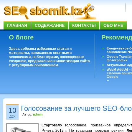
ГЛАВНАЯ
СОДЕРЖАНИЕ
КОНТАКТЫ
ОБО МНЕ
О блоге
Рекомен
Здесь собраны избранные статьи и
Ежеденевное б
обновление No
материалы, написанные опытными
seoшниками, вебмастерами, посвященные
Google Translat
фотографий
созданию, продвижению и монетизации сайта
с регулярным обновлением.
Актуальные ад
WebM AddUrl –
«загона» ваших
Google
Существует воп
ответить даже 
Переводчик Goo
Голосование за лучшего SEO-бло
10
Автор:
admin
ДЕК
Стартовало голосование, призванное определи
Рунета 2012 г. По традиции проводит рейтинг
Ле