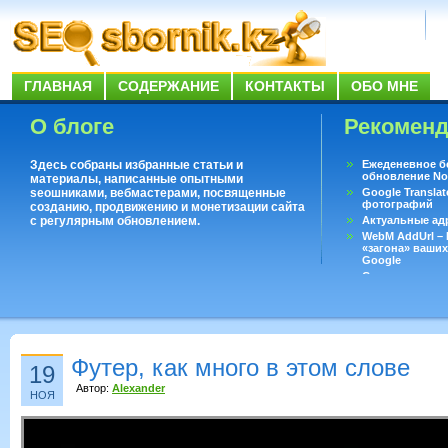
ГЛАВНАЯ
СОДЕРЖАНИЕ
КОНТАКТЫ
ОБО МНЕ
О блоге
Рекомен
Здесь собраны избранные статьи и
Ежеденевное б
обновление No
материалы, написанные опытными
seoшниками, вебмастерами, посвященные
Google Translat
фотографий
созданию, продвижению и монетизации сайта
с регулярным обновлением.
Актуальные ад
WebM AddUrl –
«загона» ваших
Google
Существует воп
ответить даже 
Переводчик Goo
Футер, как много в этом слове
19
Автор:
Alexander
НОЯ