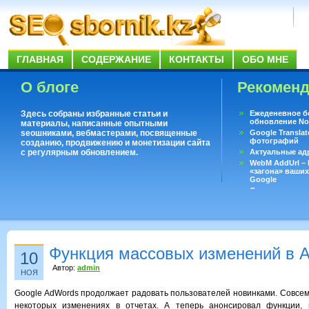
ГЛАВНАЯ
СОДЕРЖАНИЕ
КОНТАКТЫ
ОБО МНЕ
О блоге
Рекомен
Здесь собраны избранные статьи и
Ежеденевное б
обновление No
материалы, написанные опытными
seoшниками, вебмастерами, посвященные
Google Translat
фотографий
созданию, продвижению и монетизации сайта
с регулярным обновлением.
Актуальные ад
WebM AddUrl –
«загона» ваших
Google
Существует воп
ответить даже 
Переводчик Goo
Функция массовых изменений в 
10
Автор:
admin
НОЯ
Google AdWords продолжает радовать пользователей новинками. Совсем
некоторых изменениях в отчетах. А теперь анонсировал функции,