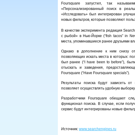
Foursquare запустил, так называем
«Персонализированный поиск в реал
«Исследовать» был интегрирован улучше
новых фильтров, которые позволяют польз
В качестве эксперимента редакция Search
с рыбой» в Нью-Йорке (“fish tacos” in N
места, упоминавшиеся ранее друзьями вл
Однако в дополнение к ним снизу от
позволяющих искать места в которых: польз
был ранее (“I have been to before”), был
отыскать и заведения, предоставляющ
Foursquare (“Have Foursquare specials”).
Результаты поиска будут зависеть от
позволяет осуществлять удобную выборку
Разработчики Foursquare обещают сле
функционал поиска. В случае, если полу
сервис будут интегрированы новые фильт
Источник:
www.searchengines.ru