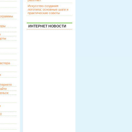
работает
Искусство создания
логотипа: основные шаги и
практические советы
рограммы
торы
ИНТЕРНЕТ НОВОСТИ
р
доты
астера
и
нтернете
сайте
еньги
и
о)