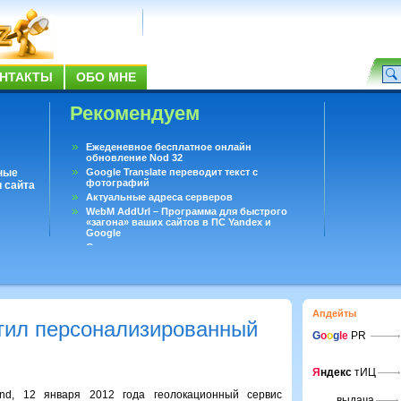
НТАКТЫ
ОБО МНЕ
Рекомендуем
Ежеденевное бесплатное онлайн
обновление Nod 32
ные
Google Translate переводит текст с
фотографий
 сайта
Актуальные адреса серверов
WebM AddUrl – Программа для быстрого
«загона» ваших сайтов в ПС Yandex и
Google
Существует вопросы, на которые не может
ответить даже Google
Переводчик Google для Android
Апдейты
стил персонализированный
G
o
o
g
le
PR
Я
ндекс
тИЦ
nd, 12 января 2012 года геолокационный сервис
выдача