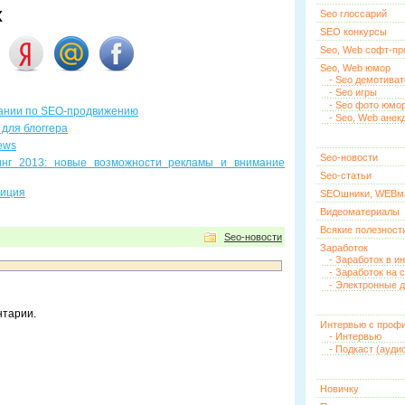
х
Seo глоссарий
SEO конкурсы
Seo, Web софт-п
Seo, Web юмор
- Seo демотива
- Seo игры
- Seo фото юмо
пании по SEO-продвижению
- Seo, Web анек
для блоггера
ews
Seo-новости
инг 2013: новые возможности рекламы и внимание
Seo-статьи
тиция
SEOшники, WEBм
Видеоматериалы
Всякие полезност
Seo-новости
Заработок
- Заработок в и
- Заработок на 
- Электронные д
нтарии.
Интервью с проф
- Интервью
- Подкаст (ауди
Новичку