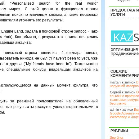
ый, “Personalized search for the real world”
ьном мире». С этой целью в функционал кнопки
ПРЕДОСТАВЛ
нный поиск по ключевым словам, а также несколько
УСЛУГИ
ователям уточнять его результаты.
 Engine Land, задала в поисковой строке запрос «Тако
ew York). Как обычно, в результатах поиска появились
адельца аккаунта:
 поисковой строки появились 4 фильтра поиска,
ователь никогда не был (“I haven’t been to yet”), уже
и его друзья (“My friends have been to”). Также можно
ие специальные бонусы владельцам аккаунтов на
СВЕЖИЕ
КОММЕНТАРИ
marta_i к записи
В
 использующегося на данный момент фильтра, что
наружной лазерн
:
Сергей к записи
О
ссылки с профил
трастовых ресурс
дить за реакцией пользователей на обновленный
бесплатно
ченные результаты окажутся удовлетворительными, в
admin к записи
Вы
ры.
Google Adsense н
Webmoney и Янде
РУБРИКИ
Seo блог