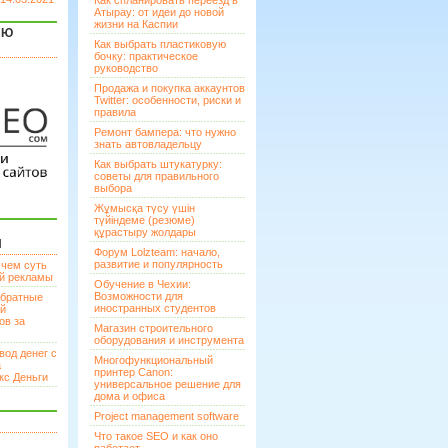
Как спланировать переезд в
Атырау: от идеи до новой
жизни на Каспии
ЯЮ
Как выбрать пластиковую
бочку: практическое
руководство
Продажа и покупка аккаунтов
Twitter: особенности, риски и
правила
Ремонт бампера: что нужно
знать автовладельцу
Как выбрать штукатурку:
советы для правильного
выбора
Жұмысқа түсу үшін
түйіндеме (резюме)
құрастыру жолдары
И
Форум Lolzteam: начало,
развитие и популярность
 чем суть
ой рекламы
Обучение в Чехии:
Возможности для
братные
иностранных студентов
ей
ов за
Магазин строительного
оборудования и инструмента
вод денег с
Многофункциональный
а
принтер Canon:
кс Деньги
универсальное решение для
дома и офиса
Project management software
Что такое SEO и как оно