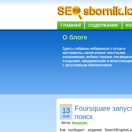
ГЛАВНАЯ
СОДЕРЖАНИЕ
КО
О блоге
Здесь собраны избранные статьи и
материалы, написанные опытными
seoшниками, вебмастерами, посвящен
созданию, продвижению и монетизации
с регулярным обновлением.
Foursquare запу
13
поиск
ЯНВ
Автор:
Alexander
Как сообщает издание SearchEngineLa