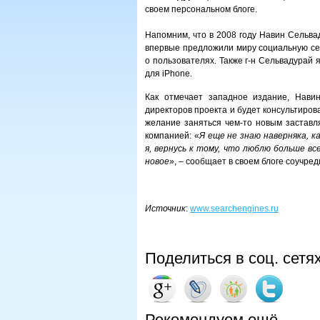
своем персональном блоге.
Напомним, что в 2008 году Навин Сельва
впервые предложили миру социальную се
о пользователях. Также г-н Сельвадурай
для iPhone.
Как отмечает западное издание, Нави
директоров проекта и будет консультиров
желание заняться чем-то новым заставля
компанией: «
Я еще не знаю наверняка, к
я, вернусь к тому, что люблю больше в
новое
», – сообщает в своем блоге соучред
Источник
:
www.searchengines.ru
Поделиться в соц. сетя
Рекомендуем ещё