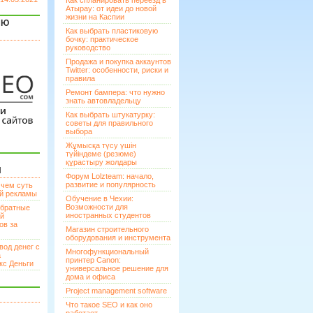
Как спланировать переезд в
Атырау: от идеи до новой
жизни на Каспии
ЯЮ
Как выбрать пластиковую
бочку: практическое
руководство
Продажа и покупка аккаунтов
Twitter: особенности, риски и
правила
Ремонт бампера: что нужно
знать автовладельцу
Как выбрать штукатурку:
советы для правильного
выбора
Жұмысқа түсу үшін
түйіндеме (резюме)
құрастыру жолдары
И
Форум Lolzteam: начало,
развитие и популярность
 чем суть
ой рекламы
Обучение в Чехии:
Возможности для
братные
иностранных студентов
ей
ов за
Магазин строительного
оборудования и инструмента
вод денег с
Многофункциональный
а
принтер Canon:
кс Деньги
универсальное решение для
дома и офиса
Project management software
Что такое SEO и как оно