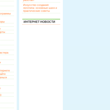
работает
Искусство создания
логотипа: основные шаги и
практические советы
рограммы
торы
ИНТЕРНЕТ НОВОСТИ
р
доты
астера
и
нтернете
сайте
еньги
и
о)