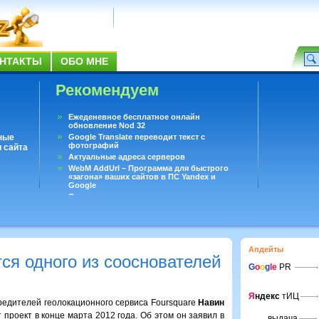
НТАКТЫ
ОБО МНЕ
Рекомендуем
Ежеденевное бесплатное онлайн
обновление Nod 32
ные
Google Translate переводит текст с
фотографий
 сайта
Актуальные адреса серверов
WebM AddUrl – Программа для быстрого
«загона» ваших сайтов в ПС Yandex и
Google
Существует вопросы, на которые не может
ответить даже Google
Переводчик Google для Android
Апдейты
ся одного из сооснователей
G
o
o
g
le
PR
Я
ндекс
тИЦ
редителей геолокационного сервиса Foursquare
Навин
 проект в конце марта 2012 года. Об этом он заявил в
выдача