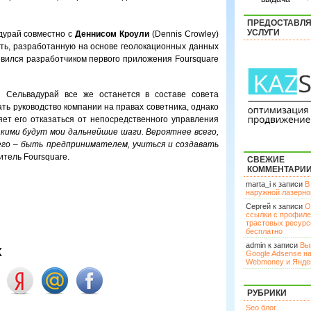
ПРЕДОСТАВЛ
УСЛУГИ
дурай совместно с
Деннисом Кроули
(Dennis Crowley)
ть, разработанную на основе геолокационных данных
 явился разработчиком первого приложения Foursquare
н Сельвадурай все же останется в составе совета
ать руководство компании на правах советника, однако
ет его отказаться от непосредственного управления
акими будут мои дальнейшие шаги. Вероятнее всего,
сего – быть предпринимателем, учиться и создавать
итель Foursquare.
СВЕЖИЕ
КОММЕНТАРИ
marta_i к записи
В
наружной лазерн
Сергей к записи
О
ссылки с профил
трастовых ресурс
бесплатно
admin к записи
Вы
х
Google Adsense н
Webmoney и Янде
РУБРИКИ
Seo блог