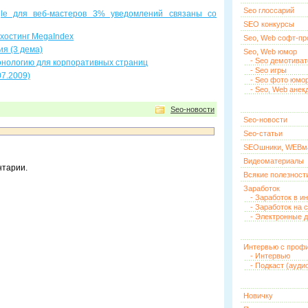
Seo глоссарий
le для веб-мастеров 3% уведомлений связаны со
SEO конкурсы
хостинг MegaIndex
Seo, Web софт-п
я (3 дема)
Seo, Web юмор
- Seo демотива
онологию для корпоративных страниц
- Seo игры
07.2009)
- Seo фото юмо
- Seo, Web анек
Seo-новости
Seo-новости
Seo-статьи
SEOшники, WEBм
Видеоматериалы
нтарии.
Всякие полезност
Заработок
- Заработок в и
- Заработок на 
- Электронные д
Интервью с проф
- Интервью
- Подкаст (ауди
Новичку