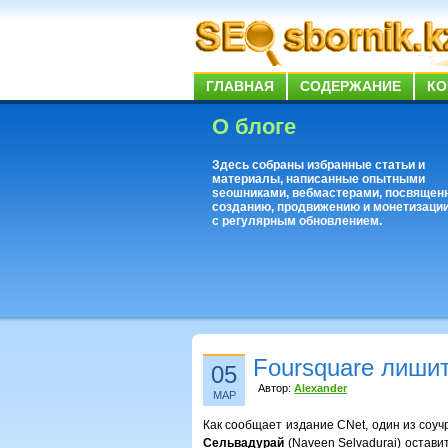
ГЛАВНАЯ
СОДЕРЖАНИЕ
КО
О блоге
Здесь собраны избранные статьи и
материалы, написанные опытными
seoшниками, вебмастерами, посвящен
созданию, продвижению и монетизации
с регулярным обновлением.
Foursquare лишит
05
Автор:
Alexander
МАР
Как сообщает издание CNet, один из соуч
Сельвадурай
(Naveen Selvadurai) оставит