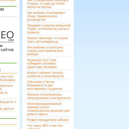
Как спланировать переезд в
Атырау: от идеи до новой
жизни на Каспии
ЯЮ
Как выбрать пластиковую
бочку: практическое
руководство
Продажа и покупка аккаунтов
Twitter: особенности, риски и
правила
Ремонт бампера: что нужно
знать автовладельцу
Как выбрать штукатурку:
советы для правильного
выбора
Жұмысқа түсу үшін
түйіндеме (резюме)
құрастыру жолдары
И
Форум Lolzteam: начало,
развитие и популярность
 чем суть
ой рекламы
Обучение в Чехии:
Возможности для
братные
иностранных студентов
ей
ов за
Магазин строительного
оборудования и инструмента
вод денег с
Многофункциональный
а
принтер Canon:
кс Деньги
универсальное решение для
дома и офиса
Project management software
Что такое SEO и как оно