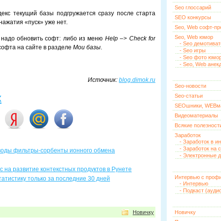
Seo глоссарий
екс текущий базы подгружается сразу после старта
SEO конкурсы
нажатия «пуск» уже нет.
Seo, Web софт-п
Seo, Web юмор
 надо обновить софт: либо из меню
Help –> Check for
- Seo демотива
софта на сайте в разделе
Мои базы
.
- Seo игры
- Seo фото юмо
- Seo, Web анек
Источник:
blog.dimok.ru
Seo-новости
х
Seo-статьи
SEOшники, WEBм
Видеоматериалы
Всякие полезност
Заработок
- Заработок в и
- Заработок на 
 воды фильтры-сорбенты ионного обмена
- Электронные д
с на развитие контекстных продуктов в Рунете
Интервью с проф
татистику только за последние 30 дней
- Интервью
- Подкаст (ауди
Новичку
Новичку