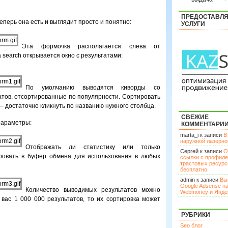
ПРЕДОСТАВЛ
еперь она есть и выглядит просто и понятно:
УСЛУГИ
Эта формочка располагается слева от
 search открывается окно с результатами:
По умолчанию выводятся киворды со
татов, отсортированные по популярности. Сортировать
– достаточно кликнуть по названию нужного столбца.
СВЕЖИЕ
параметры:
КОММЕНТАРИ
marta_i к записи
В
наружной лазерн
Отображать ли статистику или только
Сергей к записи
О
ировать в буфер обмена для использования в любых
ссылки с профил
трастовых ресурс
бесплатно
admin к записи
Вы
Google Adsense н
Количество выводимых результатов можно
Webmoney и Янде
у вас 1 000 000 результатов, то их сортировка может
РУБРИКИ
Seo блог