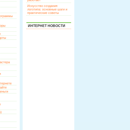
работает
Искусство создания
логотипа: основные шаги и
практические советы
рограммы
торы
ИНТЕРНЕТ НОВОСТИ
р
доты
астера
и
нтернете
сайте
еньги
и
о)