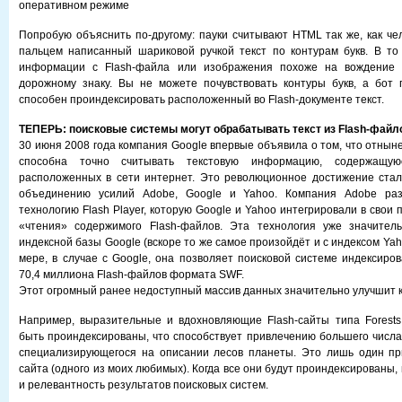
оперативном режиме
Попробую объяснить по-другому: пауки считывают HTML так же, как че
пальцем написанный шариковой ручкой текст по контурам букв. В то
информации с Flash-файла или изображения похоже на вождение 
дорожному знаку. Вы не можете почувствовать контуры букв, а бот 
способен проиндексировать расположенный во Flash-документе текст.
ТЕПЕРЬ: поисковые системы могут обрабатывать текст из Flash-файл
30 июня 2008 года компания Google впервые объявила о том, что отнын
способна точно считывать текстовую информацию, содержащую
расположенных в сети интернет. Это революционное достижение стал
объединению усилий Adobe, Google и Yahoo. Компания Adobe ра
технологию Flash Player, которую Google и Yahoo интегрировали в свои
«чтения» содержимого Flash-файлов. Эта технология уже значител
индексной базы Google (вскоре то же самое произойдёт и с индексом Yaho
мере, в случае с Google, она позволяет поисковой системе индексиро
70,4 миллиона Flash-файлов формата SWF.
Этот огромный ранее недоступный массив данных значительно улучшит к
Например, выразительные и вдохновляющие Flash-сайты типа Forests
быть проиндексированы, что способствует привлечению большего числа
специализирующегося на описании лесов планеты. Это лишь один при
сайта (одного из моих любимых). Когда все они будут проиндексированы,
и релевантность результатов поисковых систем.