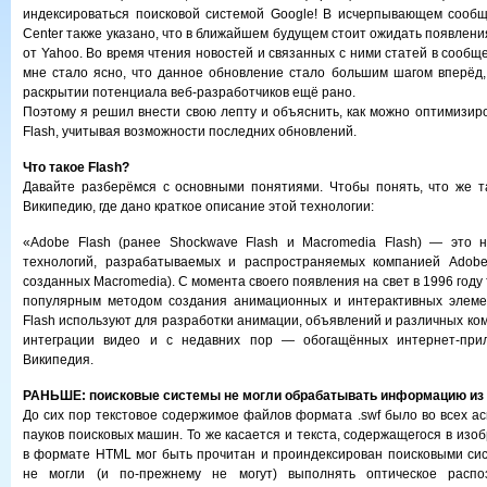
индексироваться поисковой системой Google! В исчерпывающем сообщ
Center также указано, что в ближайшем будущем стоит ожидать появлен
от Yahoo. Во время чтения новостей и связанных с ними статей в сообщ
мне стало ясно, что данное обновление стало большим шагом вперёд,
раскрытии потенциала веб-разработчиков ещё рано.
Поэтому я решил внести свою лепту и объяснить, как можно оптимизир
Flash, учитывая возможности последних обновлений.
Что такое Flash?
Давайте разберёмся с основными понятиями. Чтобы понять, что же та
Википедию, где дано краткое описание этой технологии:
«Adobe Flash (ранее Shockwave Flash и Macromedia Flash) — это 
технологий, разрабатываемых и распространяемых компанией Adobe
созданных Macromedia). С момента своего появления на свет в 1996 году 
популярным методом создания анимационных и интерактивных элемен
Flash используют для разработки анимации, объявлений и различных ко
интеграции видео и с недавних пор — обогащённых интернет-прил
Википедия.
РАНЬШЕ: поисковые системы не могли обрабатывать информацию из 
До сих пор текстовое содержимое файлов формата .swf было во всех ас
пауков поисковых машин. То же касается и текста, содержащегося в изоб
в формате HTML мог быть прочитан и проиндексирован поисковыми сис
не могли (и по-прежнему не могут) выполнять оптическое распо