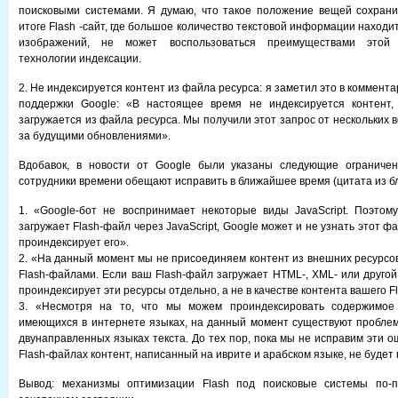
поисковыми системами. Я думаю, что такое положение вещей сохрани
итоге Flash -сайт, где большое количество текстовой информации находи
изображений, не может воспользоваться преимуществами этой 
технологии индексации.
2. Не индексируется контент из файла ресурса: я заметил это в коммент
поддержки Google: «В настоящее время не индексируется контент,
загружается из файла ресурса. Мы получили этот запрос от нескольких
за будущими обновлениями».
Вдобавок, в новости от Google были указаны следующие ограничен
сотрудники времени обещают исправить в ближайшее время (цитата из бл
1. «Google-бот не воспринимает некоторые виды JavaScript. Поэтом
загружает Flash-файл через JavaScript, Google может и не узнать этот фа
проиндексирует его».
2. «На данный момент мы не присоединяем контент из внешних ресурсо
Flash-файлами. Если ваш Flash-файл загружает HTML-, XML- или другой
проиндексирует эти ресурсы отдельно, а не в качестве контента вашего F
3. «Несмотря на то, что мы можем проиндексировать содержимое 
имеющихся в интернете языках, на данный момент существуют проблем
двунаправленных языках текста. До тех пор, пока мы не исправим эти 
Flash-файлах контент, написанный на иврите и арабском языке, не будет
Вывод: механизмы оптимизации Flash под поисковые системы по-п