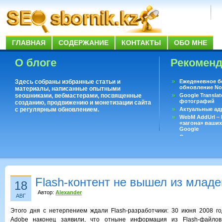
ГЛАВНАЯ
СОДЕРЖАНИЕ
КОНТАКТЫ
ОБО МНЕ
О блоге
Рекомен
Здесь собраны избранные статьи и
Ежеденевное б
обновление No
материалы, написанные опытными
seoшниками, вебмастерами, посвященные
Google Translat
фотографий
созданию, продвижению и монетизации сайта
с регулярным обновлением.
Актуальные ад
WebM AddUrl –
«загона» ваших
Google
Существует воп
ответить даже 
Переводчик Goo
Flash-контент не вышел из млад
18
Автор:
Alexander
АВГ
Этого дня с нетерпением ждали Flash-разработчики: 30 июня 2008 г
Adobe наконец заявили, что отныне информация из Flash-файлов