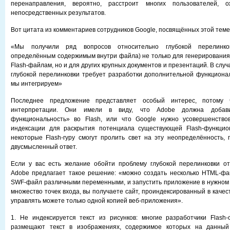
перенаправления, вероятно, расстроит многих пользователей, 
непосредственных результатов.
Вот цитата из комментариев сотрудников Google, посвящённых этой теме
«Мы получили ряд вопросов относительно глубокой перелинко
определённым содержимым внутри файла) не только для генерирования 
Flash-файлам, но и для других крупных документов и презентаций. В случ
глубокой перелинковки требует разработки дополнительной функционал
мы интегрируем»
Последнее предложение представляет особый интерес, потому 
интерпретации. Они имели в виду, что Adobe должна добави
функциональность» во Flash, или что Google нужно усовершенство
индексации для раскрытия потенциала существующей Flash-функцио
некоторые Flash-гуру смогут пролить свет на эту неопределённость, 
двусмысленный ответ.
Если у вас есть желание обойти проблему глубокой перелинковки о
Adobe предлагает такое решение: «можно создать несколько HTML-фа
SWF-файл различными переменными, и запустить приложение в нужном
множество точек входа, вы получаете сайт, проиндексированный в качес
управлять можете только одной копией веб-приложения».
1. Не индексируется текст из рисунков: многие разработчики Flash
размещают текст в изображениях, содержимое которых на данный