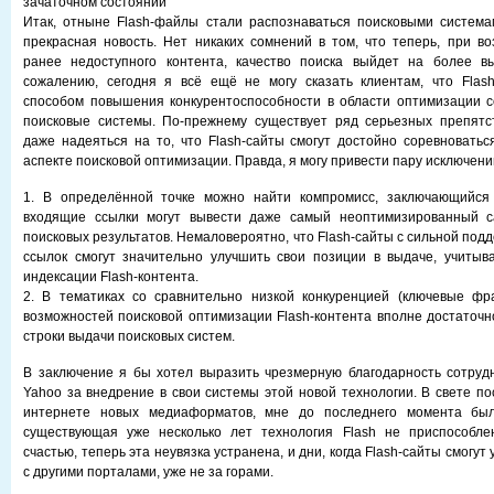
зачаточном состоянии
Итак, отныне Flash-файлы стали распознаваться поисковыми системам
прекрасная новость. Нет никаких сомнений в том, что теперь, при в
ранее недоступного контента, качество поиска выйдет на более вы
сожалению, сегодня я всё ещё не могу сказать клиентам, что Flas
способом повышения конкурентоспособности в области оптимизации с
поисковые системы. По-прежнему существует ряд серьезных препятс
даже надеяться на то, что Flash-сайты смогут достойно соревновать
аспекте поисковой оптимизации. Правда, я могу привести пару исключений
1. В определённой точке можно найти компромисс, заключающийся
входящие ссылки могут вывести даже самый неоптимизированный с
поисковых результатов. Немаловероятно, что Flash-сайты с сильной под
ссылок смогут значительно улучшить свои позиции в выдаче, учитыв
индексации Flash-контента.
2. В тематиках со сравнительно низкой конкуренцией (ключевые фр
возможностей поисковой оптимизации Flash-контента вполне достаточн
строки выдачи поисковых систем.
В заключение я бы хотел выразить чрезмерную благодарность сотруд
Yahoo за внедрение в свои системы этой новой технологии. В свете по
интернете новых медиаформатов, мне до последнего момента был
существующая уже несколько лет технология Flash не приспособле
счастью, теперь эта неувязка устранена, и дни, когда Flash-сайты смогу
с другими порталами, уже не за горами.