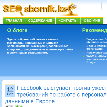
ГЛАВНАЯ
СОДЕРЖАНИЕ
КОНТАКТЫ
ОБО МНЕ
О блоге
Рекомен
Здесь собраны избранные статьи и
Ежеденевное б
обновление No
материалы, написанные опытными
seoшниками, вебмастерами, посвященные
Google Translat
фотографий
созданию, продвижению и монетизации сайта
с регулярным обновлением.
Актуальные ад
WebM AddUrl –
«загона» ваших
Google
Существует воп
ответить даже 
Переводчик Goo
Facebook выступает против ужес
12
требований по работе с персона
НОЯ
данными в Европе
Автор:
admin