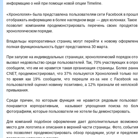
информацию о ней при помощи новой опции Timeline.
«Хронология» была представлена пользователям сети Facebook в прошло
отображать информацию в более наглядном виде — двух колонках. Тако
позволит компаниям продемонстрировать перечень своих продукто
хронологическом порядке.
Владельцы корпоративных страниц могут перейти к новому оформлени
полная функциональность будет представлена 30 марта.
При запуске на индивидуальных страницах, хронологический порядок о
вызвал недовольство среди пользователей. Так, 70% участвующих в опр
сообщили, что им не нравится такая организация страницы. Более ранн
CNET, продемонстрировал, что 37% пользуются Хронологией только пот
то время как 19% сообщили, что перешли из-за нее с Facebook на
пользователей оценил новинку позитивно, а 12% признали её неплохой
привыкания.
Среди причин, по которым функция не нравится рядовым пользова
понравится корпоративным, называют упрощения поиска по бо
фотографиям, которые пользователи не хотели бы демонстрировать.
Для компаний подобное оформление дает дополнительные возможност
место для логотипа и описания в верхней части страницы. Фото, события 
что позволяет продемонстрировать обзор продукции, услуг и предложе