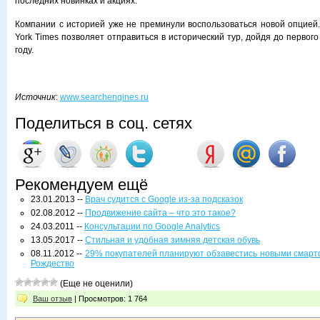
последних новинках и акциях.
Компании с историей уже не преминули воспользоваться новой опцией.
York Times позволяет отправиться в исторический тур, дойдя до первого
году.
Источник
:
www.searchengines.ru
Поделиться в соц. сетях
Рекомендуем ещё
23.01.2013 --
Врач судится с Google из-за подсказок
02.08.2012 --
Продвижение сайта – что это такое?
24.03.2011 --
Консультации по Google Analytics
13.05.2017 --
Стильная и удобная зимняя детская обувь
08.11.2012 --
29% покупателей планируют обзавестись новыми смарт
Рождество
(Еще не оценили)
Ваш отзыв
| Просмотров: 1 764