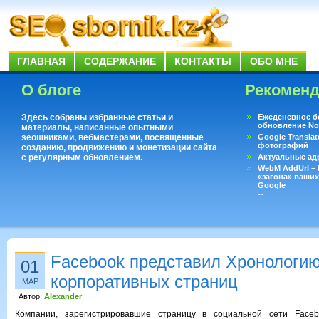
ГЛАВНАЯ
СОДЕРЖАНИЕ
КОНТАКТЫ
ОБО МНЕ
О блоге
Рекомен
Здесь собраны избранные статьи и
Ежеденевное б
обновление No
материалы, написанные опытными
seoшниками, вебмастерами, посвященные
Google Translat
фотографий
созданию, продвижению и монетизации сайта
с регулярным обновлением.
Актуальные ад
WebM AddUrl –
«загона» ваших
Google
Существует воп
ответить даже 
Переводчик Goo
Facebook представил Хронологи
01
корпоративных страниц
МАР
Автор:
Alexander
Компании, зарегистрировавшие страницу в социальной сети Faceb