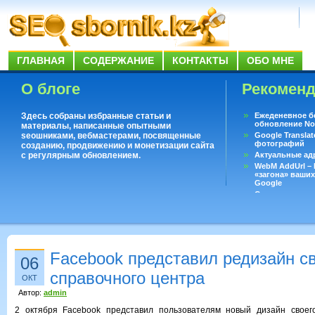
ГЛАВНАЯ
СОДЕРЖАНИЕ
КОНТАКТЫ
ОБО МНЕ
О блоге
Рекомен
Здесь собраны избранные статьи и
Ежеденевное б
обновление No
материалы, написанные опытными
seoшниками, вебмастерами, посвященные
Google Translat
фотографий
созданию, продвижению и монетизации сайта
с регулярным обновлением.
Актуальные ад
WebM AddUrl –
«загона» ваших
Google
Существует воп
ответить даже 
Переводчик Goo
Facebook представил редизайн с
06
справочного центра
ОКТ
Автор:
admin
2 октября Facebook представил пользователям новый дизайн своего