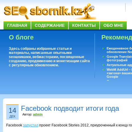
ГЛАВНАЯ
СОДЕРЖАНИЕ
КОНТАКТЫ
ОБО МНЕ
О блоге
Рекомен
Здесь собраны избранные статьи и
Ежеденевное б
обновление No
материалы, написанные опытными
seoшниками, вебмастерами, посвященные
Google Translat
фотографий
созданию, продвижению и монетизации сайта
с регулярным обновлением.
Актуальные ад
WebM AddUrl –
«загона» ваших
Google
Существует воп
ответить даже 
Переводчик Goo
Facebook подводит итоги года
14
Автор:
admin
ДЕК
Facebook
запустил
проект Facebook Stories 2012, приуроченный к концу го