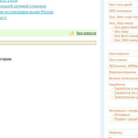
а от Lycos
Seo глоссарий
еальной целевой странице
SEO конкурсы
лю на поисковом рынке России
Seo, Web софт-п
атс)
Seo, Web юмор
- Seo демотива
- Seo игры
Seo-новости
- Seo фото юмо
- Seo, Web анек
Seo-новости
нтарии.
Seo-статьи
SEOшники, WEBм
Видеоматериалы
Всякие полезност
Заработок
- Заработок в и
- Заработок на 
- Электронные д
Интервью с проф
- Интервью
- Подкаст (ауди
Новичку