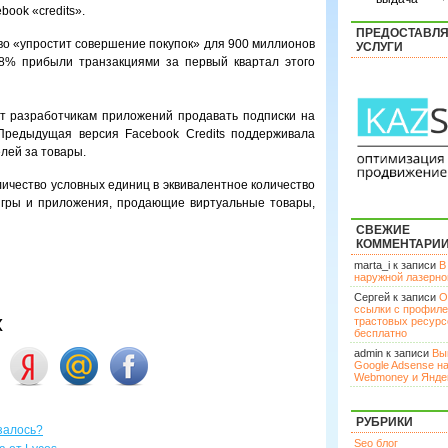
book «credits».
ПРЕДОСТАВЛ
во «упростит совершение покупок» для 900 миллионов
УСЛУГИ
18% прибыли транзакциями за первый квартал этого
т разработчикам приложений продавать подписки на
 Предыдущая версия Facebook Credits поддерживала
лей за товары.
ичество условных единиц в эквивалентное количество
 игры и приложения, продающие виртуальные товары,
СВЕЖИЕ
КОММЕНТАРИ
marta_i к записи
В
наружной лазерн
Сергей к записи
О
ссылки с профил
х
трастовых ресурс
бесплатно
admin к записи
Вы
Google Adsense н
Webmoney и Янде
РУБРИКИ
залось?
Seo блог