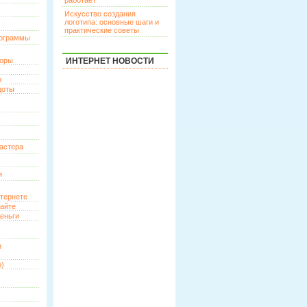
работает
Искусство создания
логотипа: основные шаги и
практические советы
рограммы
торы
ИНТЕРНЕТ НОВОСТИ
р
доты
астера
и
нтернете
сайте
еньги
и
о)