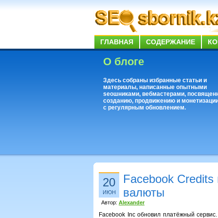
ГЛАВНАЯ
СОДЕРЖАНИЕ
КО
О блоге
Здесь собраны избранные статьи и
материалы, написанные опытными
seoшниками, вебмастерами, посвящен
созданию, продвижению и монетизации
с регулярным обновлением.
Facebook Credits
20
валюты
ИЮН
Автор:
Alexander
Facebook Inc обновил платёжный сервис.