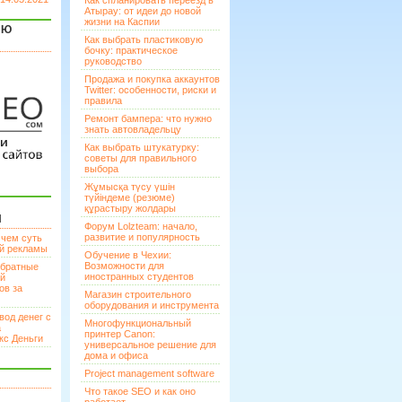
Как спланировать переезд в
Атырау: от идеи до новой
жизни на Каспии
ЯЮ
Как выбрать пластиковую
бочку: практическое
руководство
Продажа и покупка аккаунтов
Twitter: особенности, риски и
правила
Ремонт бампера: что нужно
знать автовладельцу
Как выбрать штукатурку:
советы для правильного
выбора
Жұмысқа түсу үшін
түйіндеме (резюме)
құрастыру жолдары
И
Форум Lolzteam: начало,
развитие и популярность
 чем суть
ой рекламы
Обучение в Чехии:
Возможности для
братные
иностранных студентов
ей
ов за
Магазин строительного
оборудования и инструмента
вод денег с
Многофункциональный
а
принтер Canon:
кс Деньги
универсальное решение для
дома и офиса
Project management software
Что такое SEO и как оно