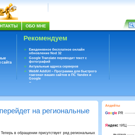
НТАКТЫ
ОБО МНЕ
Рекомендуем
Ежеденевное бесплатное онлайн
обновление Nod 32
ные
Google Translate переводит текст с
фотографий
 сайта
Актуальные адреса серверов
WebM AddUrl – Программа для быстрого
«загона» ваших сайтов в ПС Yandex и
Google
Существует вопросы, на которые не может
ответить даже Google
Переводчик Google для Android
Апдейты
 перейдет на региональные
G
o
o
g
le
PR
Я
ндекс
тИЦ
 Теперь в обращении присутствует ряд региональных
выдача