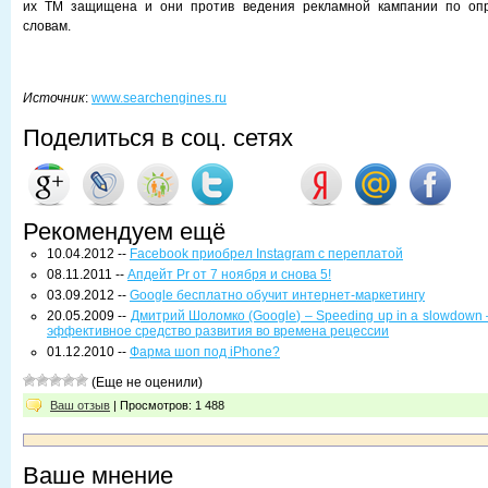
их TM защищена и они против ведения рекламной кампании по оп
словам.
Источник
:
www.searchengines.ru
Поделиться в соц. сетях
Рекомендуем ещё
10.04.2012 --
Facebook приобрел Instagram с переплатой
08.11.2011 --
Апдейт Pr от 7 ноября и снова 5!
03.09.2012 --
Google бесплатно обучит интернет-маркетингу
20.05.2009 --
Дмитрий Шоломко (Google) – Speeding up in a slowdown 
эффективное средство развития во времена рецессии
01.12.2010 --
Фарма шоп под iPhone?
(Еще не оценили)
Ваш отзыв
| Просмотров: 1 488
Ваше мнение