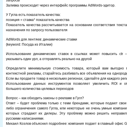
запросы
Заливка происходит через интерфейс программы AdWords-эдитор.
У Гугла есть показатель качества:
позиция = ставка* показатель качества
Показатель качества рассчитывается на основании соответствия текст
назначения по запросу пользователя
AdWords для лентяев: динамические ставки
{keyword: Посуда из Италии}
Использование динамических ставок в ссылках может повысить ctr 
указывать один урл, а отправлять реально на другой
Определите минимальную стоимость товара, который вам выгодно 
контекстной рекламы, старайтесь разбивать все объявления на однород
Если вы продаете товар в нескольких регионах, сделайте для каждого ре
Использование данных инструментов позволяет увеличить ROI и о
большего количества целевых переходов
Вопрос – как обходить законы о рекламе в Гугл?
Ответ – будет проблема только с теми брендами, которые подают свои 
либо ограничения самого Гугла, или некоторые не очень умные компани
которых страдают их дилеры. Эту проблему можно решить неправи
русскими написаниями.
Михаил Козлов объяснил подробнее: компания подает в главный офис Go