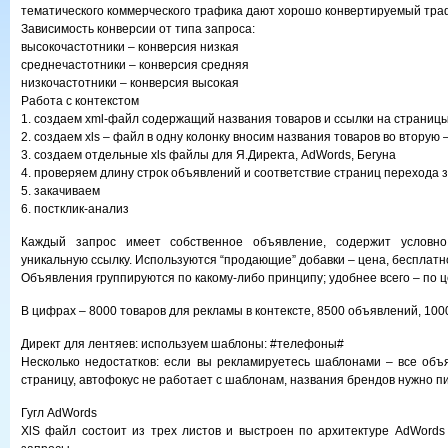
тематического коммерческого трафика дают хорошо конвертируемый тра
Зависимость конверсии от типа запроса:
высокочастотники – конверсия низкая
среднечастотники – конверсия средняя
низкочастотники – конверсия высокая
Работа с контекстом
1. создаем xml-файл содержащий названия товаров и ссылки на страниц
2. создаем xls – файл в одну колонку вносим названия товаров во вторую 
3. создаем отдельные xls файлы для Я.Директа, AdWords, Бегуна
4. проверяем длину строк объявлений и соответствие страниц перехода 
5. закачиваем
6. постклик-анализ
Каждый запрос имеет собственное объявление, содержит условно
уникальную ссылку. Используются “продающие” добавки – цена, бесплатно,
Объявления группируются по какому-либо принципу; удобнее всего – по 
В цифрах – 8000 товаров для рекламы в контексте, 8500 объявлений, 100
Директ для лентяев: используем шаблоны: #телефоны#
Несколько недостатков: если вы рекламируетесь шаблонами – все объ
страницу, автофокус не работает с шаблонам, названия брендов нужно п
Гугл AdWords
XlS файл состоит из трех листов и выстроен по архитектуре AdWords