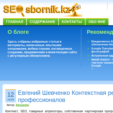
ГЛАВНАЯ
СОДЕРЖАНИЕ
КОНТАКТЫ
ОБО МНЕ
О блоге
Рекомен
Здесь собраны избранные статьи и
Ежеденевное б
обновление No
материалы, написанные опытными
seoшниками, вебмастерами, посвященные
Google Translat
фотографий
созданию, продвижению и монетизации сайта
с регулярным обновлением.
Актуальные ад
WebM AddUrl –
«загона» ваших
Google
Существует воп
ответить даже 
Переводчик Goo
Евгений Шевченко Контекстная р
12
профессионалов
НОЯ
Автор:
Alexander
Контекст, SEO, товарные аггрегаторы, собственная партнерская прог