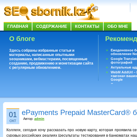
ГЛАВНАЯ
СОДЕРЖАНИЕ
КОНТАКТЫ
ОБО МНЕ
О блоге
Рекомен
Здесь собраны избранные статьи и
Ежеденевное б
обновление No
материалы, написанные опытными
seoшниками, вебмастерами, посвященные
Google Translat
фотографий
созданию, продвижению и монетизации сайта
с регулярным обновлением.
Актуальные ад
WebM AddUrl –
«загона» ваших
Google
Существует воп
ответить даже 
Переводчик Goo
ePayments Prepaid MasterCard® 
01
Автор:
admin
ОКТ
Коллеги, сегодня хочу рассказать про новую карту, которая проявила с
суровых российских реалиях (ресультаты тестирования в банкоматах на